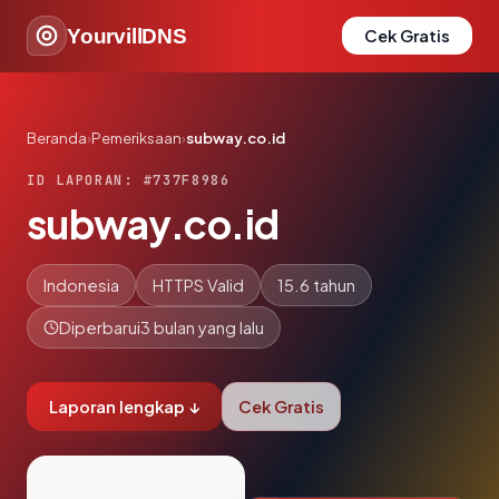
YourvillDNS
Cek Gratis
Beranda
›
Pemeriksaan
›
subway.co.id
ID LAPORAN: #737F8986
subway.co.id
Indonesia
HTTPS Valid
15.6 tahun
Diperbarui
3 bulan yang lalu
Laporan lengkap ↓
Cek Gratis