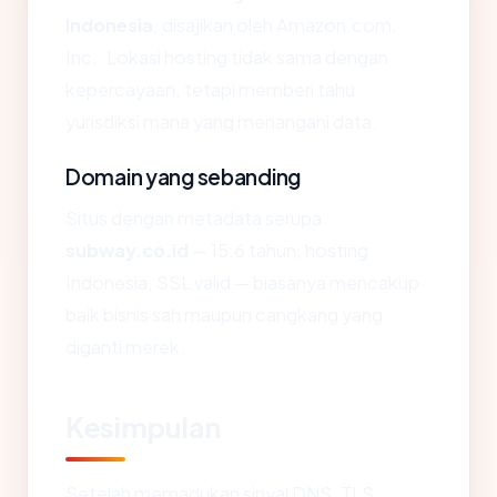
Indonesia
, disajikan oleh Amazon.com,
Inc.. Lokasi hosting tidak sama dengan
kepercayaan, tetapi memberi tahu
yurisdiksi mana yang menangani data.
Domain yang sebanding
Situs dengan metadata serupa
subway.co.id
— 15.6 tahun, hosting
Indonesia, SSL valid — biasanya mencakup
baik bisnis sah maupun cangkang yang
diganti merek.
Kesimpulan
Setelah memadukan sinyal DNS, TLS,