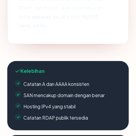
RDAP, dan GeoIP, skor otomatis kami
untuk
subway.co.id
ada di
95/100
(
very_safe
).
Kelebihan
Catatan A dan AAAA konsisten
SAN mencakup domain dengan benar
Hosting IPv4 yang stabil
Catatan RDAP publik tersedia