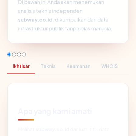
Di bawah ini Anda akan menemukan
analisis teknis independen
subway.co.id
, dikumpulkan dari data
infrastruktur publik tanpa bias manusia.
Ikhtisar
Teknis
Keamanan
WHOIS
Apa yang kami amati
Melihat
subway.co.id
dari luar, titik data