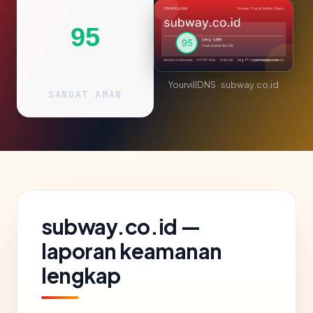
95
YourvillDNS · subway.co.id
SANGAT AMAN
subway.co.id —
laporan keamanan
lengkap