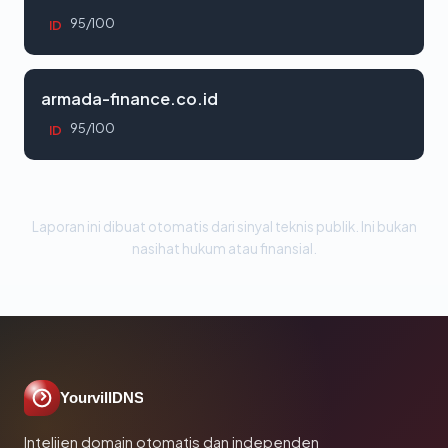
95/100
ID
armada-finance.co.id
95/100
ID
Laporan ini dibuat otomatis dari sinyal teknis publik. Ini bukan
nasihat hukum atau finansial.
YourvillDNS
Intelijen domain otomatis dan independen