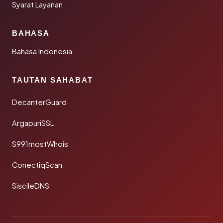
Syarat Layanan
BAHASA
Bahasa Indonesia
TAUTAN SAHABAT
DecanterGuard
ArgapuriSSL
S991mostWhois
ConectiqScan
SiscileDNS