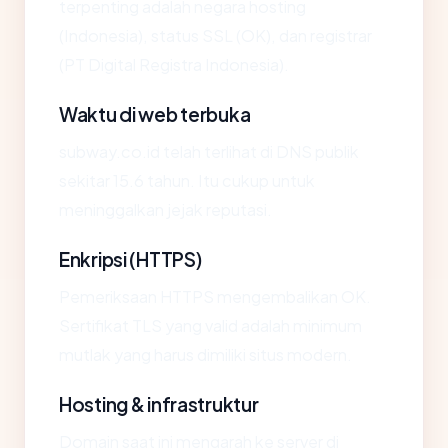
terpenting adalah negara hosting
(Indonesia), status SSL (OK), dan registrar
(PT Digital Registra Indonesia).
Waktu di web terbuka
subway.co.id telah terlihat di DNS publik
sekitar 15.6 tahun. Itu cukup untuk
meninggalkan jejak reputasi.
Enkripsi (HTTPS)
Pemeriksaan HTTPS mengembalikan OK.
Sertifikat TLS yang valid adalah minimum
mutlak yang harus dimiliki situs modern.
Hosting & infrastruktur
Domain saat ini mengarah ke server di