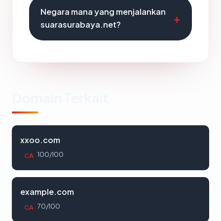
Negara mana yang menjalankan
suarasurabaya.net?
Domain Terkait
xxoo.com
100/100
CA
example.com
70/100
CA