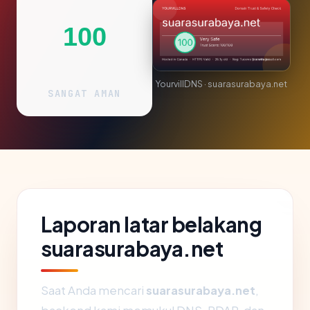
100
YourvillDNS · suarasurabaya.net
SANGAT AMAN
Laporan latar belakang
suarasurabaya.net
Saat Anda mencari
suarasurabaya.net
,