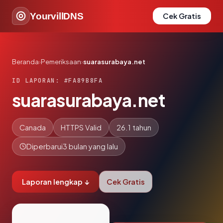
YourvillDNS
Cek Gratis
Beranda
›
Pemeriksaan
›
suarasurabaya.net
ID LAPORAN: #FA89B8FA
suarasurabaya.net
Canada
HTTPS Valid
26.1 tahun
Diperbarui
3 bulan yang lalu
Laporan lengkap ↓
Cek Gratis