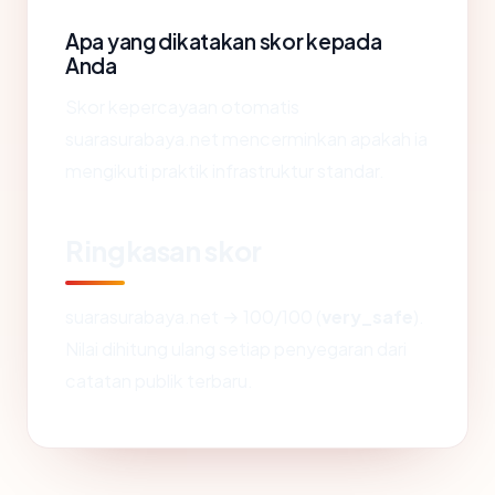
Apa yang dikatakan skor kepada
Anda
Skor kepercayaan otomatis
suarasurabaya.net mencerminkan apakah ia
mengikuti praktik infrastruktur standar.
Ringkasan skor
suarasurabaya.net → 100/100 (
very_safe
).
Nilai dihitung ulang setiap penyegaran dari
catatan publik terbaru.