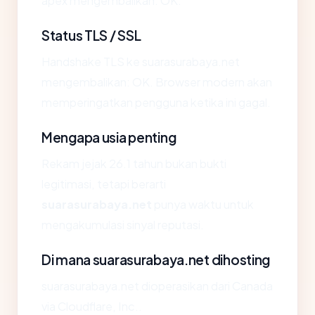
apex mengembalikan: OK.
Status TLS / SSL
Handshake TLS ke suarasurabaya.net
mengembalikan: OK. Browser modern akan
memperingatkan pengguna ketika ini gagal.
Mengapa usia penting
Rekam jejak 26.1 tahun bukan bukti
legitimasi, tetapi berarti
suarasurabaya.net
punya waktu untuk
mengakumulasi sinyal reputasi.
Di mana suarasurabaya.net dihosting
suarasurabaya.net dioperasikan dari Canada
via Cloudflare, Inc..