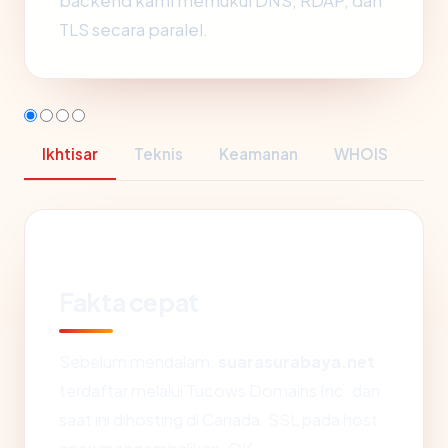
backend kami memukul DNS, RDAP, dan
TLS secara paralel.
Ikhtisar
Teknis
Keamanan
WHOIS
Fakta cepat
Sebelum mendalam:
suarasurabaya.net
terdaftar melalui Tucows Domains Inc. dan
saat ini dihosting di Canada. SSL pada host