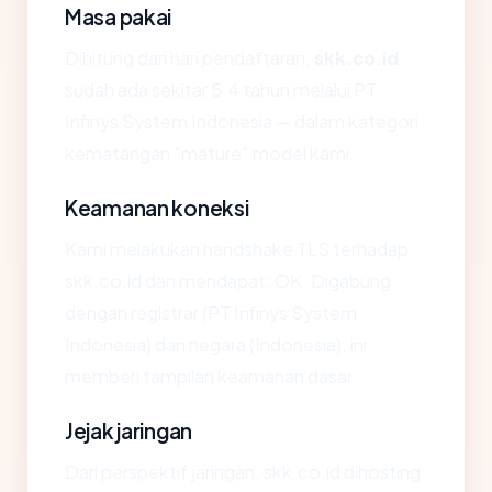
Masa pakai
Dihitung dari hari pendaftaran,
skk.co.id
sudah ada sekitar 5.4 tahun melalui PT
Infinys System Indonesia — dalam kategori
kematangan "mature" model kami.
Keamanan koneksi
Kami melakukan handshake TLS terhadap
skk.co.id dan mendapat: OK. Digabung
dengan registrar (PT Infinys System
Indonesia) dan negara (Indonesia), ini
memberi tampilan keamanan dasar.
Jejak jaringan
Dari perspektif jaringan, skk.co.id dihosting