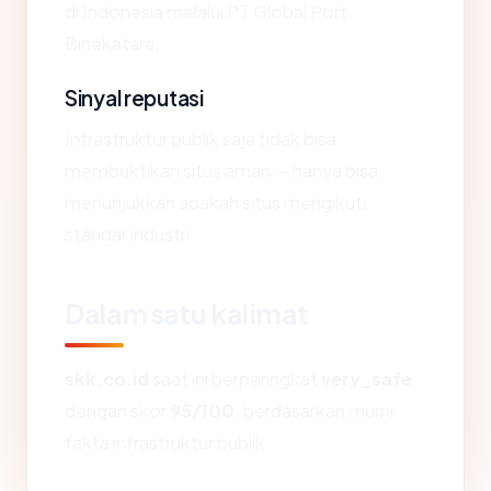
di Indonesia melalui PT Global Port
Binekatara.
Sinyal reputasi
Infrastruktur publik saja tidak bisa
membuktikan situs aman — hanya bisa
menunjukkan apakah situs mengikuti
standar industri.
Dalam satu kalimat
skk.co.id
saat ini berperingkat
very_safe
dengan skor
95/100
, berdasarkan murni
fakta infrastruktur publik.