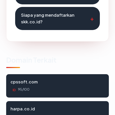
Siapa yang mendaftarkan
skk.co.id?
Domain Terkait
cpssoft.com
95/100
ID
harpa.co.id