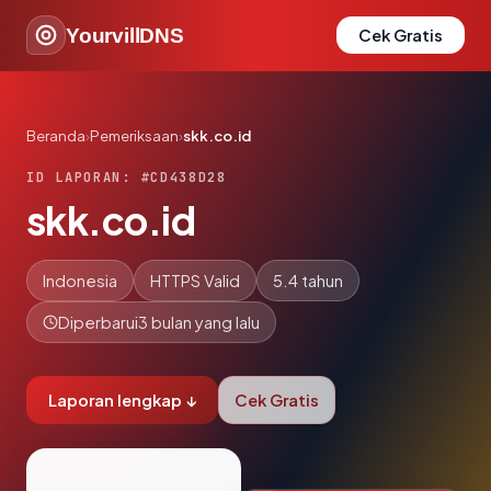
YourvillDNS
Cek Gratis
Beranda
›
Pemeriksaan
›
skk.co.id
ID LAPORAN: #CD438D28
skk.co.id
Indonesia
HTTPS Valid
5.4 tahun
Diperbarui
3 bulan yang lalu
Laporan lengkap ↓
Cek Gratis