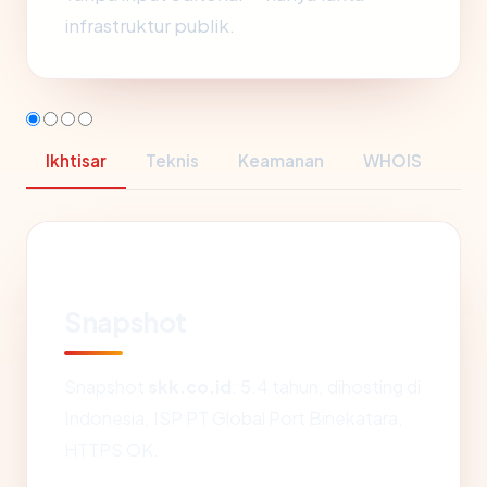
infrastruktur publik.
Ikhtisar
Teknis
Keamanan
WHOIS
Snapshot
Snapshot
skk.co.id
: 5.4 tahun, dihosting di
Indonesia, ISP PT Global Port Binekatara,
HTTPS OK.