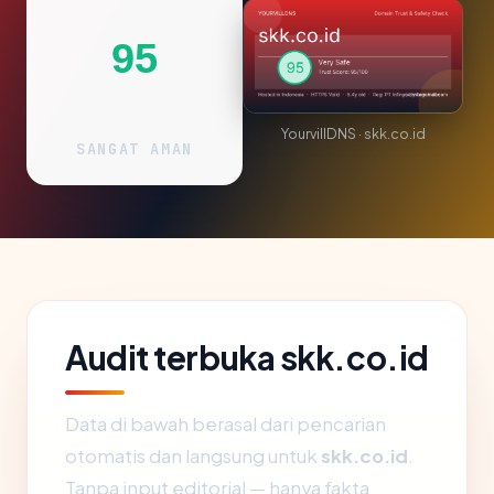
95
YourvillDNS · skk.co.id
SANGAT AMAN
Audit terbuka skk.co.id
Data di bawah berasal dari pencarian
otomatis dan langsung untuk
skk.co.id
.
Tanpa input editorial — hanya fakta