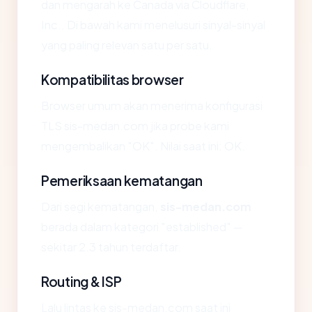
dan mengarah ke Canada via Cloudflare,
Inc.. Di bawah kami menelusuri sinyal-sinyal
yang paling relevan satu per satu.
Kompatibilitas browser
Browser umum akan menerima konfigurasi
TLS sis-medan.com jika probe kami
mengembalikan "OK". Nilai saat ini: OK.
Pemeriksaan kematangan
Dari segi kematangan,
sis-medan.com
berada dalam kategori "established" —
sekitar 2.3 tahun terdaftar.
Routing & ISP
Lalu lintas ke sis-medan.com saat ini