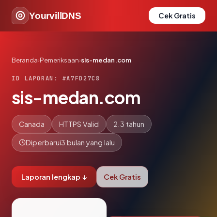
YourvillDNS
Cek Gratis
Beranda
›
Pemeriksaan
›
sis-medan.com
ID LAPORAN: #A7FD27C8
sis-medan.com
Canada
HTTPS Valid
2.3 tahun
Diperbarui
3 bulan yang lalu
Laporan lengkap ↓
Cek Gratis