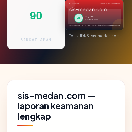
90
YourvillDNS · sis-medan.com
SANGAT AMAN
sis-medan.com —
laporan keamanan
lengkap