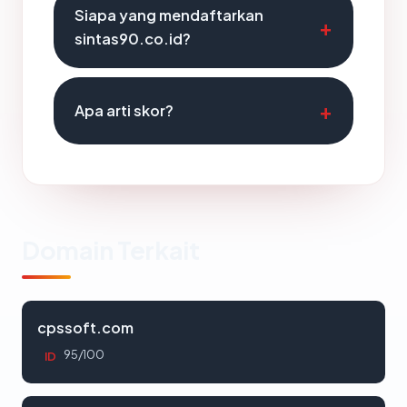
Siapa yang mendaftarkan
sintas90.co.id?
Apa arti skor?
Domain Terkait
cpssoft.com
95/100
ID