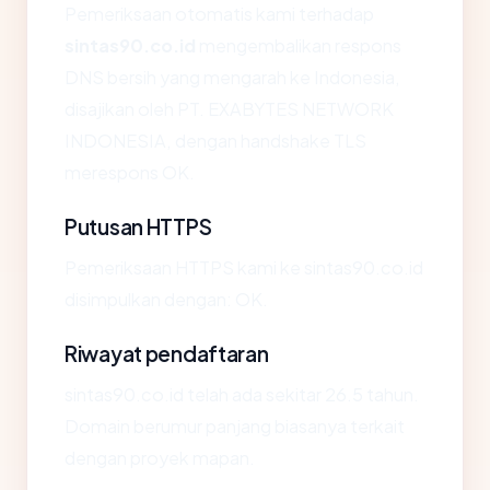
Pemeriksaan otomatis kami terhadap
sintas90.co.id
mengembalikan respons
DNS bersih yang mengarah ke Indonesia,
disajikan oleh PT. EXABYTES NETWORK
INDONESIA, dengan handshake TLS
merespons OK.
Putusan HTTPS
Pemeriksaan HTTPS kami ke sintas90.co.id
disimpulkan dengan: OK.
Riwayat pendaftaran
sintas90.co.id telah ada sekitar 26.5 tahun.
Domain berumur panjang biasanya terkait
dengan proyek mapan.