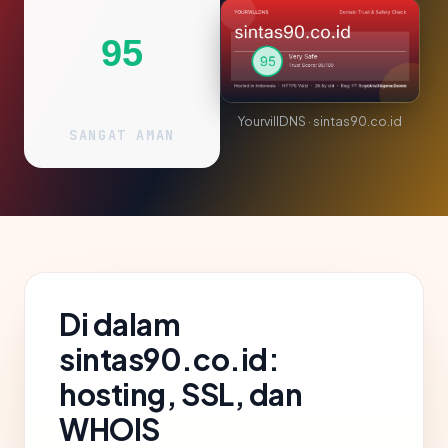
95
YourvillDNS · sintas90.co.id
SANGAT AMAN
Di dalam
sintas90.co.id:
hosting, SSL, dan
WHOIS