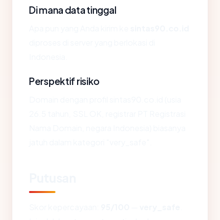
Di mana data tinggal
Apa pun yang Anda kirim ke
sintas90.co.id
diproses di server yang berlokasi di
Indonesia.
Perspektif risiko
Domain dengan profil sintas90.co.id (usia
26.5 tahun, SSL OK, registrar PT Registrasi
Nama Domain, negara Indonesia) biasanya
jatuh dalam kategori "very_safe".
Putusan
Skor kepercayaan:
95/100
—
very_safe
.