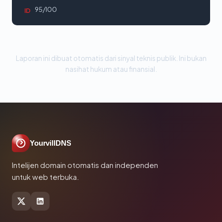
95/100
ID
Laporan ini dibuat otomatis dari sinyal teknis publik. Ini bukan
nasihat hukum atau finansial.
YourvillDNS
Intelijen domain otomatis dan independen
untuk web terbuka.