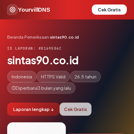
YourvillDNS
Cek Gratis
Beranda
›
Pemeriksaan
›
sintas90.co.id
ID LAPORAN: #8169E06C
sintas90.co.id
Indonesia
HTTPS Valid
26.5 tahun
Diperbarui
3 bulan yang lalu
Laporan lengkap ↓
Cek Gratis