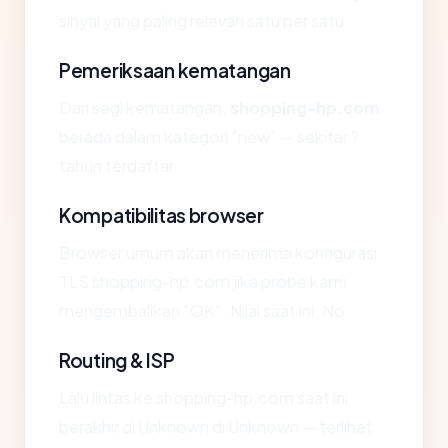
sinyal yang paling relevan satu per satu.
Pemeriksaan kematangan
Dari segi kematangan,
shopping-hp.com
berada dalam kategori "new" — sekitar ?
tahun terdaftar.
Kompatibilitas browser
Browser umum akan menerima konfigurasi
TLS shopping-hp.com jika probe kami
mengembalikan "OK". Nilai saat ini: No.
Routing & ISP
Lalu lintas ke shopping-hp.com saat ini
berakhir di Unknown di Unknown — terlihat