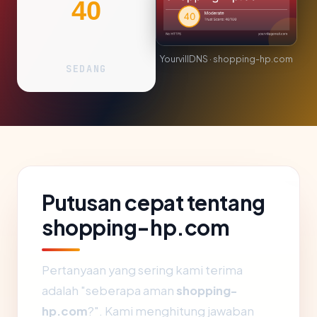
40
YourvillDNS · shopping-hp.com
SEDANG
Putusan cepat tentang
shopping-hp.com
Pertanyaan yang sering kami terima
adalah "seberapa aman
shopping-
hp.com
?". Kami menghitung jawaban