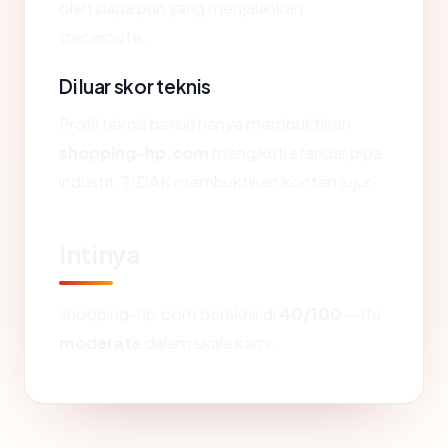
oleh siapa pun yang menjalankan
traceroute.
Di luar skor teknis
Profil teknis bersih hanya membuktikan
shopping-hp.com
mengikuti standar pipa
industri. TIDAK membuktikan konten jujur.
Intinya
shopping-hp.com berakhir di
40/100
— itu
moderate
dalam skala kami.