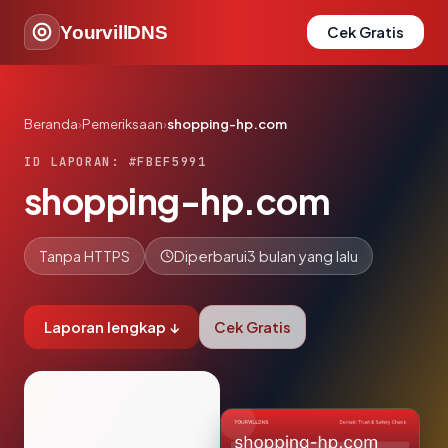
YourvillDNS
Cek Gratis
Beranda
›
Pemeriksaan
›
shopping-hp.com
ID LAPORAN: #FBEF5991
shopping-hp.com
Tanpa HTTPS
Diperbarui
3 bulan yang lalu
Laporan lengkap ↓
Cek Gratis