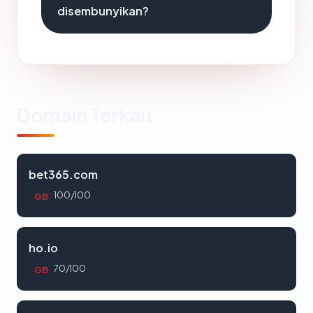
disembunyikan?
Domain Terkait
bet365.com
100/100
GB
ho.io
70/100
GB