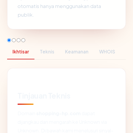
otomatis hanya menggunakan data
publik.
Ikhtisar
Teknis
Keamanan
WHOIS
Tinjauan Teknis
Domain
shopping-hp.com
dapat
dijangkau dan mengarah ke Unknown via
Unknown. Di bawah kami menelusuri sinyal-