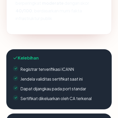
berperingkat
moderate
dengan skor
40/100
, berdasarkan murni fakta
infrastruktur publik.
Kelebihan
Registrar terverifikasi ICANN
Jendela validitas sertifikat saat ini
Dapat dijangkau pada port standar
Sertifikat dikeluarkan oleh CA terkenal