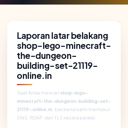
Laporan latar belakang
shop-lego-minecraft-
the-dungeon-
building-set-21119-
online.in
Saat Anda mencari
shop-lego-
minecraft-the-dungeon-building-set-
21119-online.in
, backend kami memukul
DNS, RDAP, dan TLS secara paralel.