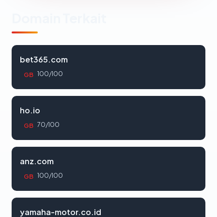
Domain Terkait
bet365.com
100/100
GB
ho.io
70/100
GB
anz.com
100/100
GB
yamaha-motor.co.id