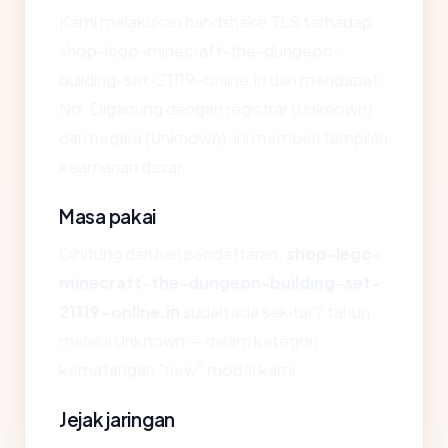
Kami melakukan handshake TLS terhadap
shop-lego-minecraft-the-dungeon-
building-set-21119-online.in dan mendapat:
No. Digabung dengan registrar (Unknown)
dan negara (Unknown), ini memberi tampilan
keamanan dasar.
Masa pakai
Dihitung dari hari pendaftaran,
shop-lego-
minecraft-the-dungeon-building-set-
21119-online.in
sudah ada sekitar ? tahun
melalui Unknown — dalam kategori
kematangan "new" model kami.
Jejak jaringan