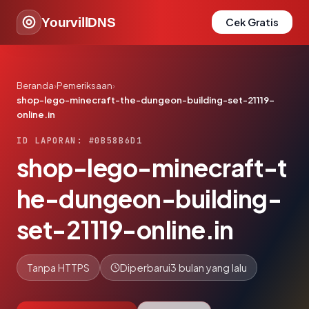
YourvillDNS
Cek Gratis
Beranda
›
Pemeriksaan
›
shop-lego-minecraft-the-dungeon-building-set-21119-
online.in
ID LAPORAN: #0B58B6D1
shop-lego-minecraft-t
he-dungeon-building-
set-21119-online.in
Tanpa HTTPS
Diperbarui
3 bulan yang lalu