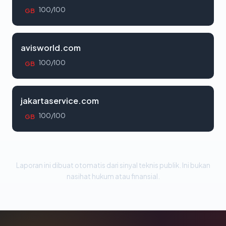
100/100
GB
avisworld.com
100/100
GB
jakartaservice.com
100/100
GB
Laporan ini dibuat otomatis dari sinyal teknis publik. Ini bukan
nasihat hukum atau finansial.