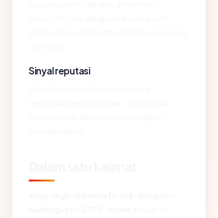
Dari perspektif jaringan, shop-lego-
minecraft-the-dungeon-building-set-
21119-online.in dihosting di Unknown melalui
Unknown.
Sinyal reputasi
Infrastruktur publik saja tidak bisa
membuktikan situs aman — hanya bisa
menunjukkan apakah situs mengikuti
standar industri.
Dalam satu kalimat
shop-lego-minecraft-the-dungeon-
building-set-21119-online.in
saat ini