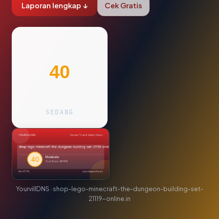
Laporan lengkap ↓
Cek Gratis
40
SEDANG
YourvillDNS · shop-lego-minecraft-the-dungeon-building-set-
21119-online.in