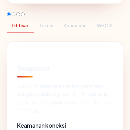
Ikhtisar
Teknis
Keamanan
WHOIS
Snapshot
Snapshot
shop-lego-minecraft-the-
dungeon-building-set-21119-online.in
: ?
tahun, dihosting di Unknown, ISP Unknown,
HTTPS No.
Keamanan koneksi