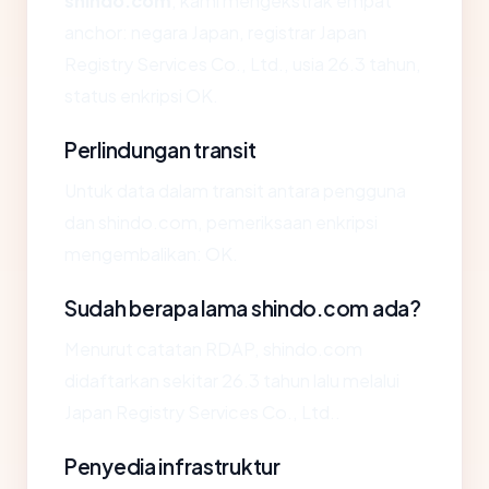
shindo.com
, kami mengekstrak empat
anchor: negara Japan, registrar Japan
Registry Services Co., Ltd., usia 26.3 tahun,
status enkripsi OK.
Perlindungan transit
Untuk data dalam transit antara pengguna
dan shindo.com, pemeriksaan enkripsi
mengembalikan: OK.
Sudah berapa lama shindo.com ada?
Menurut catatan RDAP, shindo.com
didaftarkan sekitar 26.3 tahun lalu melalui
Japan Registry Services Co., Ltd..
Penyedia infrastruktur