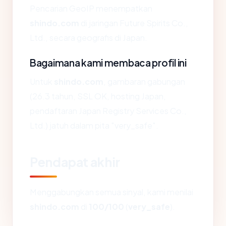
Pencarian GeoIP menempatkan
shindo.com
di jaringan Future Spirits Co.,
Ltd., secara geografis di Japan.
Bagaimana kami membaca profil ini
Untuk
shindo.com
, gambaran gabungan
(26.3 tahun, SSL OK, hosting Japan,
pendaftaran Japan Registry Services Co.,
Ltd.) jatuh dalam pita "very_safe".
Pendapat akhir
Menggabungkan semua sinyal, kami menilai
shindo.com
di
100/100
(
very_safe
).