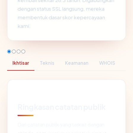
kembali sekitar 26.3 tahun. Digabungkan
dengan status SSL langsung, mereka
membentuk dasar skor kepercayaan
kami.
Ikhtisar
Teknis
Keamanan
WHOIS
Ringkasan catatan publik
Dari catatan publik yang terkait dengan