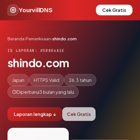
YourvillDNS
Cek Gratis
Beranda
›
Pemeriksaan
›
shindo.com
ID LAPORAN: #5B806A1E
shindo.com
Japan
HTTPS Valid
26.3 tahun
Diperbarui
3 bulan yang lalu
Laporan lengkap ↓
Cek Gratis