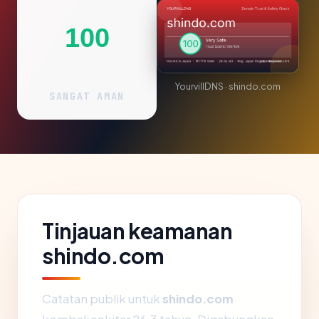
100
YourvillDNS · shindo.com
SANGAT AMAN
Tinjauan keamanan
shindo.com
Catatan publik untuk
shindo.com