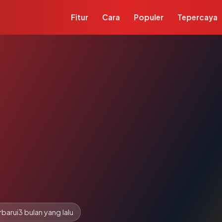
Fitur
Cara
Populer
Tepercaya
rbarui
3 bulan yang lalu