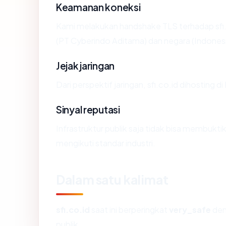
Keamanan koneksi
Kami melakukan handshake TLS terhadap sfi.
(PT Cyberindo Aditama) dan negara (Indonesi
Jejak jaringan
Dari perspektif jaringan, sfi.co.id dihosting d
Sinyal reputasi
Infrastruktur publik saja tidak bisa membukt
mengikuti standar industri.
Dalam satu kalimat
sfi.co.id
saat ini berperingkat
very_safe
den
publik.