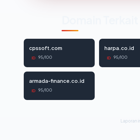
Domain Terkait
cpssoft.com
harpa.co.id
95/100
95/100
ID
ID
armada-finance.co.id
95/100
ID
Laporan in