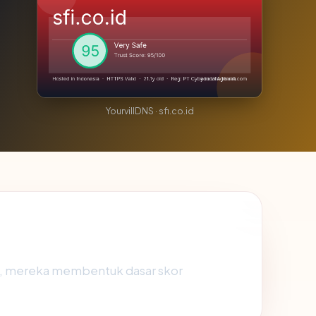
YourvillDNS · sfi.co.id
ng, mereka membentuk dasar skor