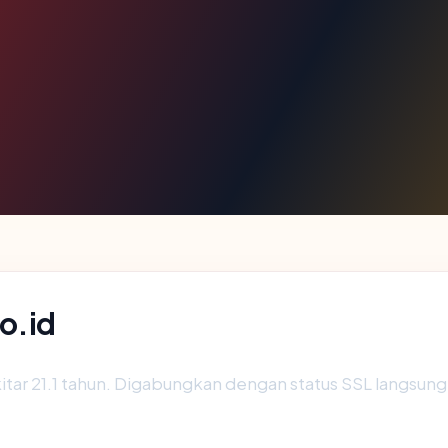
o.id
itar 21.1 tahun. Digabungkan dengan status SSL langsu