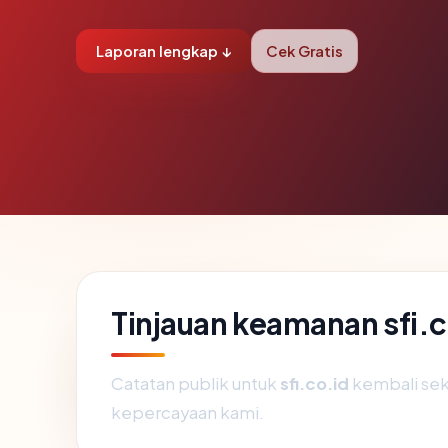
Laporan lengkap ↓
Cek Gratis
Tinjauan keamanan sfi.c
Catatan publik untuk
sfi.co.id
kembali sek
kepercayaan kami.