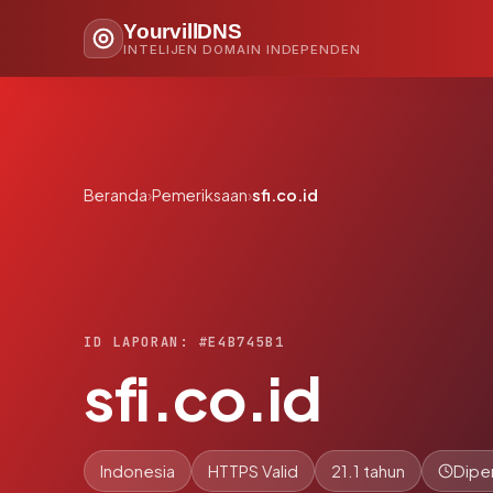
YourvillDNS
INTELIJEN DOMAIN INDEPENDEN
Beranda
›
Pemeriksaan
›
sfi.co.id
ID LAPORAN: #E4B745B1
sfi.co.id
Indonesia
HTTPS Valid
21.1 tahun
Dipe