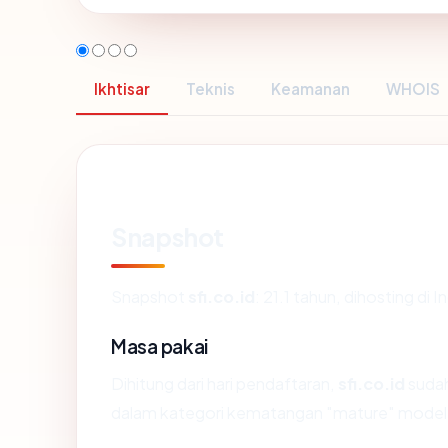
Ikhtisar
Teknis
Keamanan
WHOIS
Snapshot
Snapshot
sfi.co.id
: 21.1 tahun, dihosting di
Masa pakai
Dihitung dari hari pendaftaran,
sfi.co.id
sudah
dalam kategori kematangan "mature" model