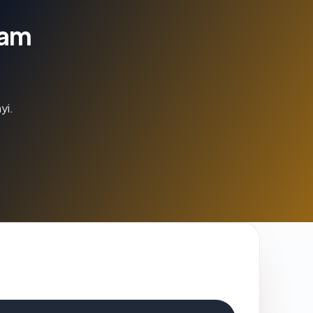
lam
yi.