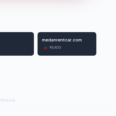
d
medanrentcar.com
95/100
ID
 finansial.