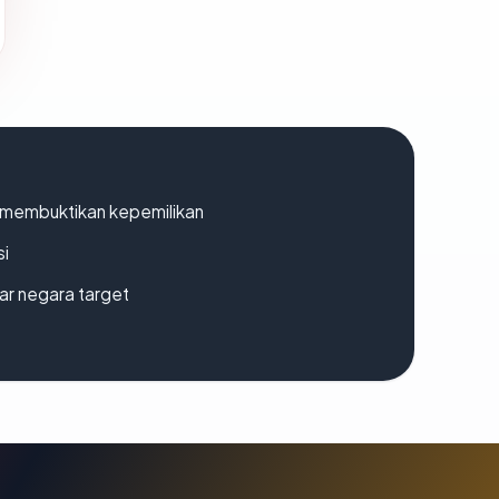
ak membuktikan kepemilikan
si
uar negara target