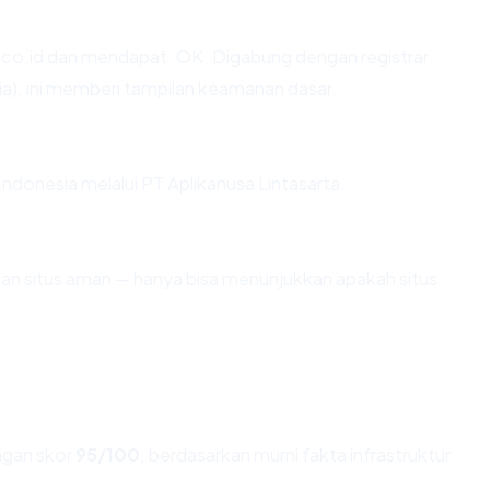
co.id dan mendapat: OK. Digabung dengan registrar
a), ini memberi tampilan keamanan dasar.
i Indonesia melalui PT Aplikanusa Lintasarta.
ikan situs aman — hanya bisa menunjukkan apakah situs
gan skor
95/100
, berdasarkan murni fakta infrastruktur