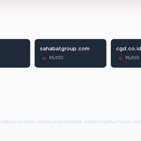
sahabatgroup.com
cgd.co.i
95/100
95/100
ID
ID
i dibuat otomatis dari sinyal teknis publik. Ini bukan nasihat hukum atau