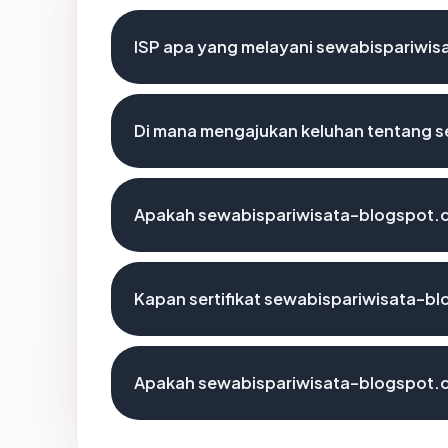
ISP apa yang melayani sewabispariwi
Di mana mengajukan keluhan tentang 
Apakah sewabispariwisata-blogspot.co
Kapan sertifikat sewabispariwisata-bl
Apakah sewabispariwisata-blogspot.