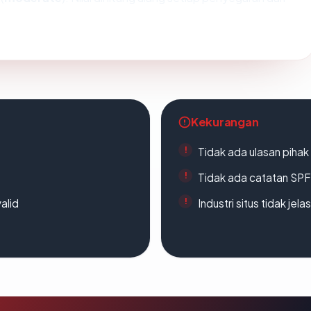
Kekurangan
Tidak ada ulasan piha
Tidak ada catatan SP
alid
Industri situs tidak jelas