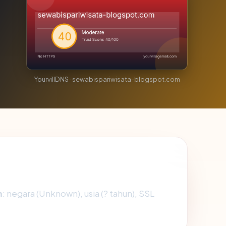
YourvillDNS · sewabispariwisata-blogspot.com
m
: negara (Unknown), usia (? tahun), SSL