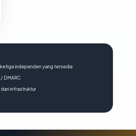
k ketiga independen yang tersedia
F / DMARC
 dari infrastruktur