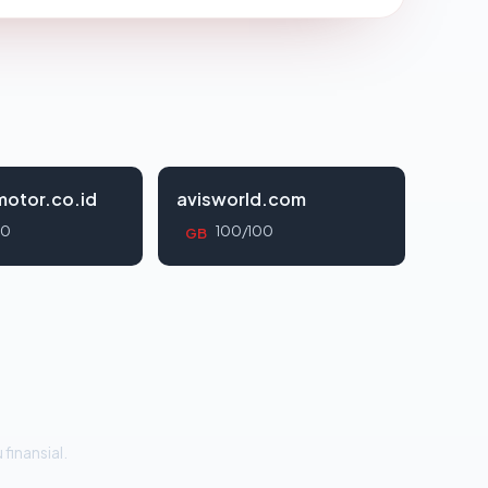
otor.co.id
avisworld.com
00
100/100
GB
 finansial.