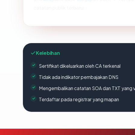
catatan publik terbaru.
Kelebihan
Sertifikat dikeluarkan oleh CA terkenal
Tidak ada indikator pembajakan DNS
Mengembalikan catatan SOA dan TXT yang v
Terdaftar pada registrar yang mapan