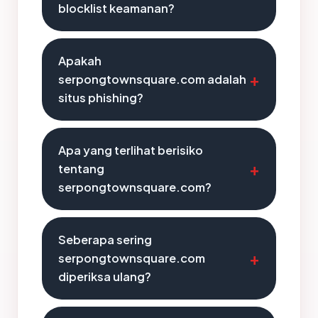
blocklist keamanan?
Apakah
serpongtownsquare.com adalah
situs phishing?
Apa yang terlihat berisiko
tentang
serpongtownsquare.com?
Seberapa sering
serpongtownsquare.com
diperiksa ulang?