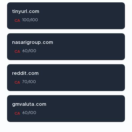
tinyurl.com
100/100
CA
nasarigroup.com
60/100
CA
reddit.com
70/100
CA
gmvaluta.com
60/100
CA