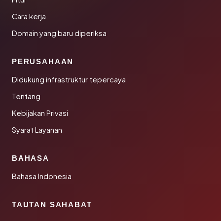
Cara kerja
Domain yang baru diperiksa
PERUSAHAAN
Didukung infrastruktur tepercaya
Tentang
Kebijakan Privasi
Syarat Layanan
BAHASA
Bahasa Indonesia
TAUTAN SAHABAT