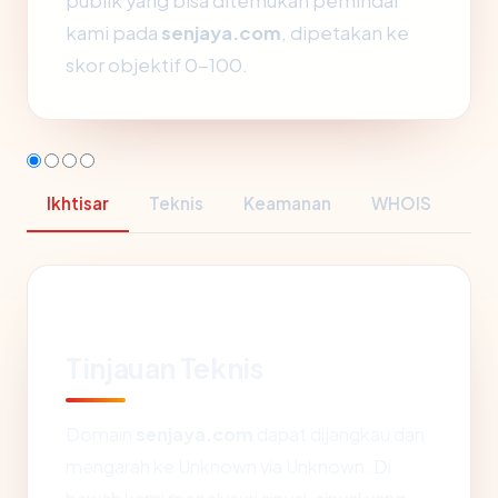
publik yang bisa ditemukan pemindai
kami pada
senjaya.com
, dipetakan ke
skor objektif 0-100.
Ikhtisar
Teknis
Keamanan
WHOIS
Tinjauan Teknis
Domain
senjaya.com
dapat dijangkau dan
mengarah ke Unknown via Unknown. Di