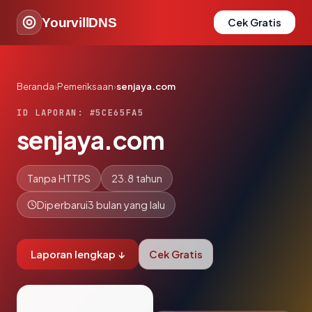
YourvillDNS
Cek Gratis
Beranda
›
Pemeriksaan
›
senjaya.com
ID LAPORAN: #5CE65FA5
senjaya.com
Tanpa HTTPS
23.8 tahun
Diperbarui
3 bulan yang lalu
Laporan lengkap ↓
Cek Gratis