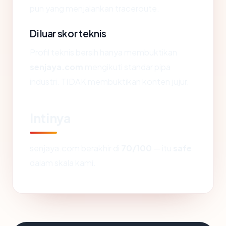
pun yang menjalankan traceroute.
Di luar skor teknis
Profil teknis bersih hanya membuktikan
senjaya.com
mengikuti standar pipa
industri. TIDAK membuktikan konten jujur.
Intinya
senjaya.com berakhir di
70/100
— itu
safe
dalam skala kami.