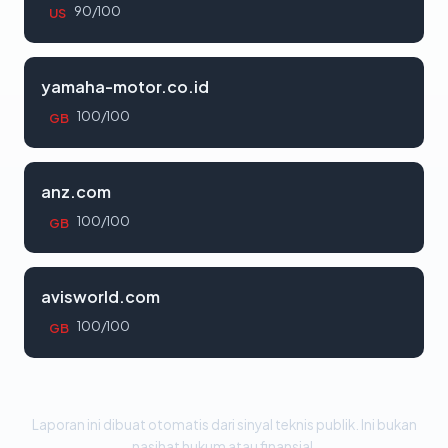
90/100
US
yamaha-motor.co.id
100/100
GB
anz.com
100/100
GB
avisworld.com
100/100
GB
Laporan ini dibuat otomatis dari sinyal teknis publik. Ini bukan
nasihat hukum atau finansial.