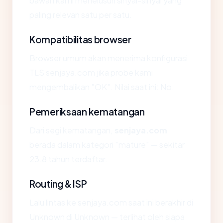
bawah kami menelusuri sinyal-sinyal yang
paling relevan satu per satu.
Kompatibilitas browser
Browser umum akan menerima konfigurasi
TLS senjaya.com jika probe kami
mengembalikan "OK". Nilai saat ini: No.
Pemeriksaan kematangan
Dari segi kematangan,
senjaya.com
berada dalam kategori "mature" — sekitar
23.8 tahun terdaftar.
Routing & ISP
Lalu lintas ke senjaya.com saat ini berakhir di
Unknown di Unknown — terlihat oleh siapa