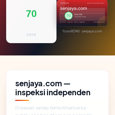
70
YourvillDNS · senjaya.com
AMAN
senjaya.com —
inspeksi independen
Di bawah: setiap fakta infrastruktur