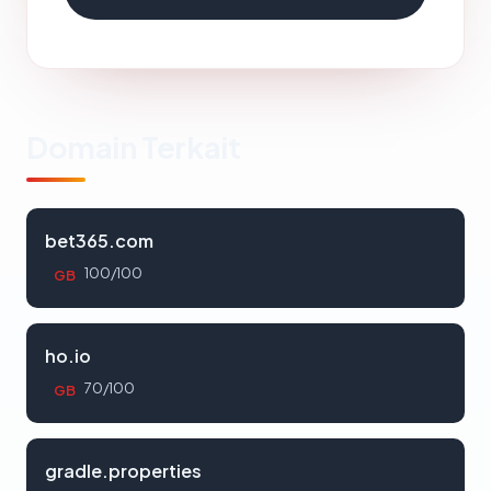
Domain Terkait
bet365.com
100/100
GB
ho.io
70/100
GB
gradle.properties