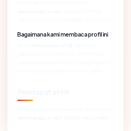
Pencarian GeoIP menempatkan
semarangis.or.id
di jaringan PT Media
Sarana Data, secara geografis di Indonesia.
Bagaimana kami membaca profil ini
Untuk
semarangis.or.id
, gambaran
gabungan (27.5 tahun, SSL OK, hosting
Indonesia, pendaftaran PT Digital Registra
Indonesia) jatuh dalam pita "very_safe".
Pendapat akhir
Menggabungkan semua sinyal, kami menilai
semarangis.or.id
di
95/100
(
very_safe
).