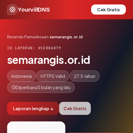
YourvillDNS
Cek Gratis
Beranda
›
Pemeriksaan
›
semarangis.or.id
ID LAPORAN: #CE80A879
semarangis.or.id
Indonesia
HTTPS Valid
27.5 tahun
Diperbarui
3 bulan yang lalu
Laporan lengkap ↓
Cek Gratis