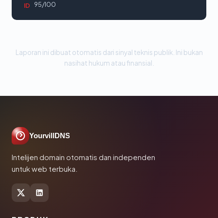
95/100
ID
Laporan ini dibuat otomatis dari sinyal teknis publik. Ini bukan
nasihat hukum atau finansial.
YourvillDNS
Intelijen domain otomatis dan independen
untuk web terbuka.