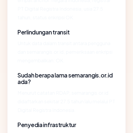
empat anchor: negara Indonesia, registrar
PT Digital Registra Indonesia, usia 27.5
tahun, status enkripsi OK.
Perlindungan transit
Untuk data dalam transit antara pengguna
dan semarangis.or.id, pemeriksaan enkripsi
mengembalikan: OK.
Sudah berapa lama semarangis.or.id
ada?
Menurut catatan RDAP, semarangis.or.id
didaftarkan sekitar 27.5 tahun lalu melalui PT
Digital Registra Indonesia.
Penyedia infrastruktur