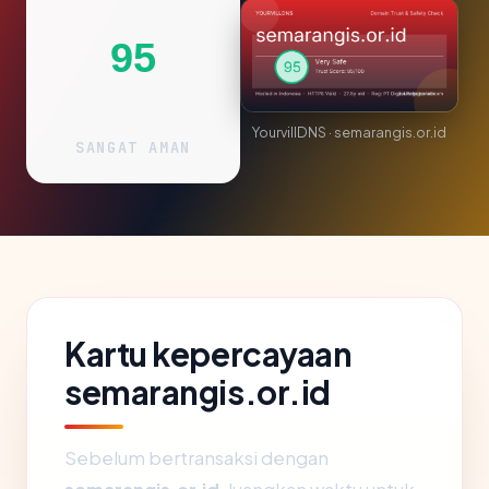
95
YourvillDNS · semarangis.or.id
SANGAT AMAN
Kartu kepercayaan
semarangis.or.id
Sebelum bertransaksi dengan