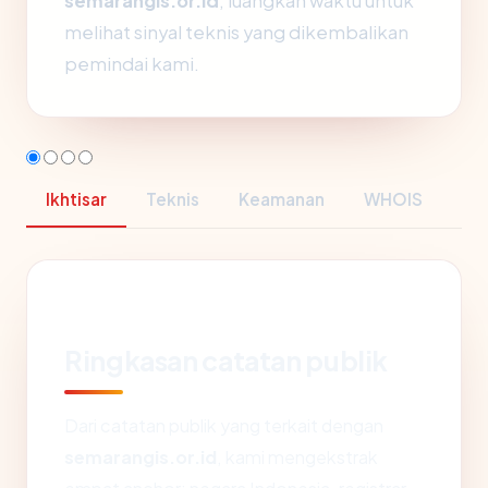
semarangis.or.id
, luangkan waktu untuk
melihat sinyal teknis yang dikembalikan
pemindai kami.
Ikhtisar
Teknis
Keamanan
WHOIS
Ringkasan catatan publik
Dari catatan publik yang terkait dengan
semarangis.or.id
, kami mengekstrak