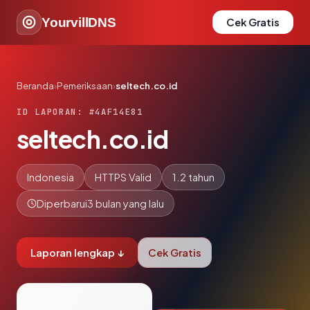
YourvillDNS
Cek Gratis
Beranda
›
Pemeriksaan
›
seltech.co.id
ID LAPORAN: #4AF14E81
seltech.co.id
Indonesia
HTTPS Valid
1.2 tahun
Diperbarui
3 bulan yang lalu
Laporan lengkap ↓
Cek Gratis