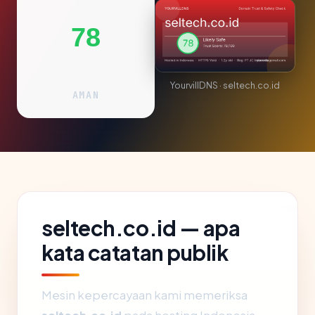
78
YourvillDNS · seltech.co.id
AMAN
seltech.co.id — apa
kata catatan publik
Mesin kepercayaan kami memeriksa