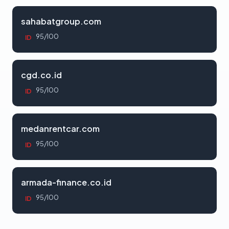
sahabatgroup.com
95/100
ID
cgd.co.id
95/100
ID
medanrentcar.com
95/100
ID
armada-finance.co.id
95/100
ID