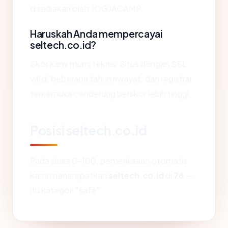
disediakan oleh JOGJACAMP.
Haruskah Anda mempercayai
seltech.co.id?
Skor kami murni teknis. Situs dengan SSL
valid, beberapa tahun riwayat, dan registrar
terkemuka cenderung berskor lebih tinggi.
Posisi seltech.co.id
Pada skala 0-100, pemeriksaan otomatis
kami menempatkan
seltech.co.id
di
78
—
itu kategori "safe".