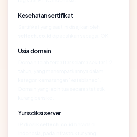
registrar PT JC Indonesia.
Kesehatan sertifikat
Sertifikat yang saat ini disajikan oleh
seltech.co.id
dipecahkan sebagai: OK.
Usia domain
Domain telah terdaftar selama sekitar 1.2
tahun, yang menempatkannya dalam
kategori kematangan "established".
Domain yang lebih tua secara statistik
kurang berisiko.
Yurisdiksi server
IP di balik
seltech.co.id
berada di
Indonesia, pada infrastruktur yang