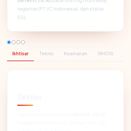
seltech.co.id
pada hosting Indonesia,
registrar (PT JC Indonesia), dan status
SSL.
Ikhtisar
Teknis
Keamanan
WHOIS
Sekilas
Cara tercepat membaca
seltech.co.id
:
negara Indonesia, usia 1.2 tahun, SSL OK,