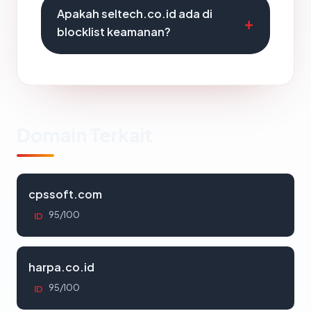
Apakah seltech.co.id ada di
blocklist keamanan?
Domain Terkait
cpssoft.com
95/100
ID
harpa.co.id
95/100
ID