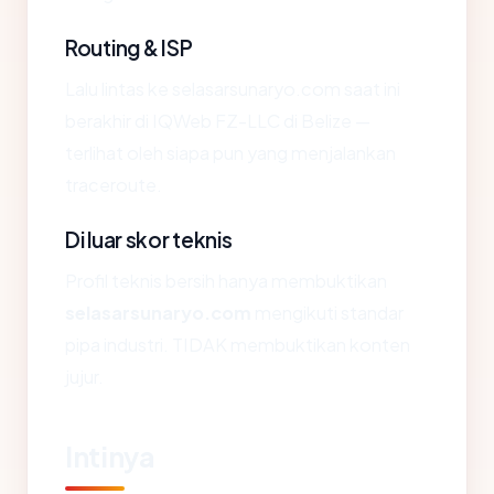
Routing & ISP
Lalu lintas ke selasarsunaryo.com saat ini
berakhir di IQWeb FZ-LLC di Belize —
terlihat oleh siapa pun yang menjalankan
traceroute.
Di luar skor teknis
Profil teknis bersih hanya membuktikan
selasarsunaryo.com
mengikuti standar
pipa industri. TIDAK membuktikan konten
jujur.
Intinya