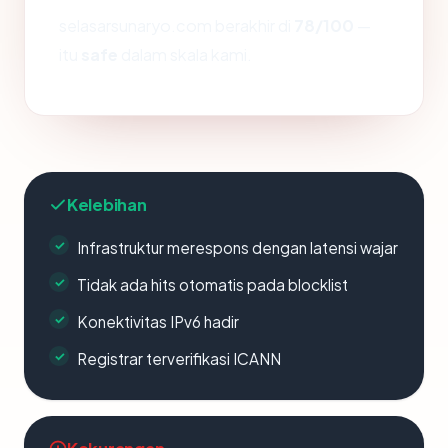
selasarsunaryo.com berakhir di
78/100
—
itu
safe
dalam skala kami.
Kelebihan
Infrastruktur merespons dengan latensi wajar
Tidak ada hits otomatis pada blocklist
Konektivitas IPv6 hadir
Registrar terverifikasi ICANN