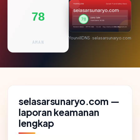
78
YourvillDNS · selasarsunaryo.com
AMAN
selasarsunaryo.com —
laporan keamanan
lengkap