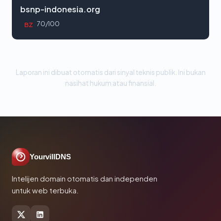
bsnp-indonesia.org
70/100
BZ
Laporan ini dibuat otomatis dari sinyal teknis publik. Ini bukan
nasihat hukum atau finansial.
YourvillDNS
Intelijen domain otomatis dan independen
untuk web terbuka.