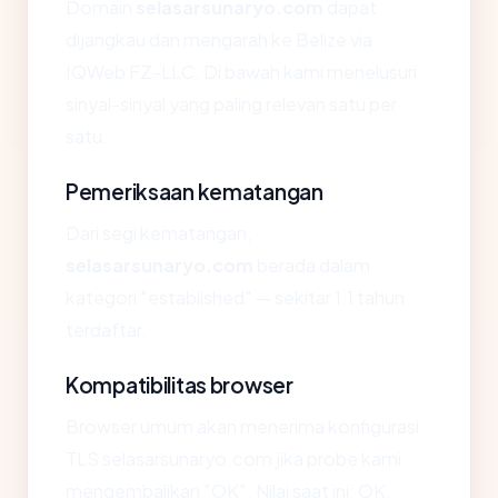
Domain
selasarsunaryo.com
dapat
dijangkau dan mengarah ke Belize via
IQWeb FZ-LLC. Di bawah kami menelusuri
sinyal-sinyal yang paling relevan satu per
satu.
Pemeriksaan kematangan
Dari segi kematangan,
selasarsunaryo.com
berada dalam
kategori "established" — sekitar 1.1 tahun
terdaftar.
Kompatibilitas browser
Browser umum akan menerima konfigurasi
TLS selasarsunaryo.com jika probe kami
mengembalikan "OK". Nilai saat ini: OK.