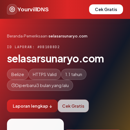
YourvillDNS
Cek Gratis
Beranda
›
Pemeriksaan
›
selasarsunaryo.com
ID LAPORAN: #0B10B8D2
selasarsunaryo.com
Belize
HTTPS Valid
1.1 tahun
Diperbarui
3 bulan yang lalu
Laporan lengkap ↓
Cek Gratis