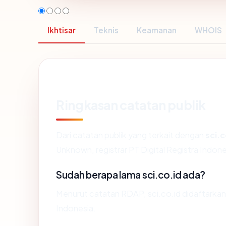
Ikhtisar
Teknis
Keamanan
WHOIS
Ringkasan catatan publik
Dari catatan publik yang terkait dengan
sci.c
Unknown, registrar PT Digital Registra Indones
Sudah berapa lama sci.co.id ada?
Menurut catatan RDAP, sci.co.id didaftarkan s
Indonesia.