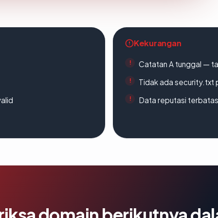
Kekurangan
Catatan A tunggal — ta
Tidak ada security.txt 
alid
Data reputasi terbata
riksa domain berikutnya da