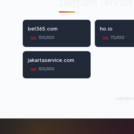
Domain Terkait
bet365.com
ho.io
100/100
70/100
GB
GB
jakartaservice.com
100/100
GB
Laporan in