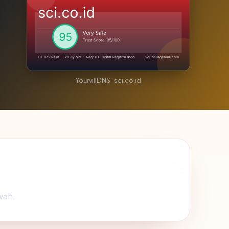
YourvillDNS · sci.co.id
wah.