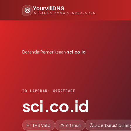
YourvillDNS
INTELIJEN DOMAIN INDEPENDEN
Beranda
›
Pemeriksaan
›
sci.co.id
ID LAPORAN: #939FB6DE
sci.co.id
HTTPS Valid
29.6 tahun
Diperbarui
3 bulan 