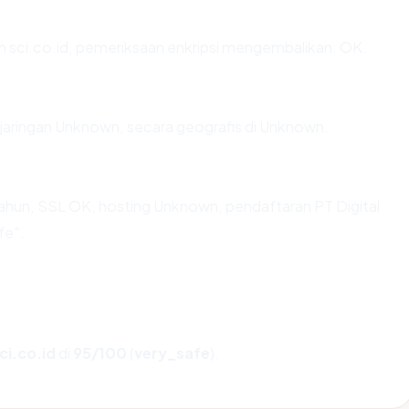
n sci.co.id, pemeriksaan enkripsi mengembalikan: OK.
 jaringan Unknown, secara geografis di Unknown.
ahun, SSL OK, hosting Unknown, pendaftaran PT Digital
fe".
ci.co.id
di
95/100
(
very_safe
).