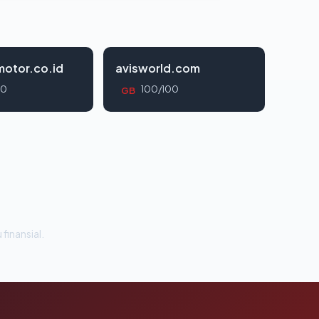
otor.co.id
avisworld.com
00
100/100
GB
 finansial.