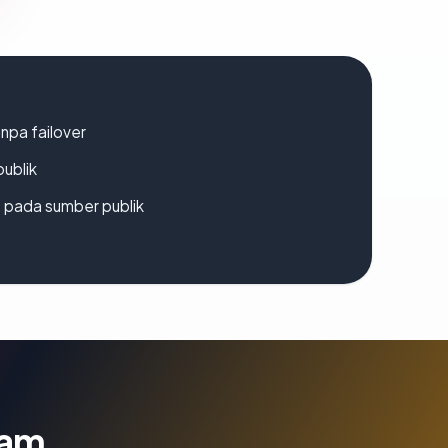
npa failover
publik
s pada sumber publik
lam