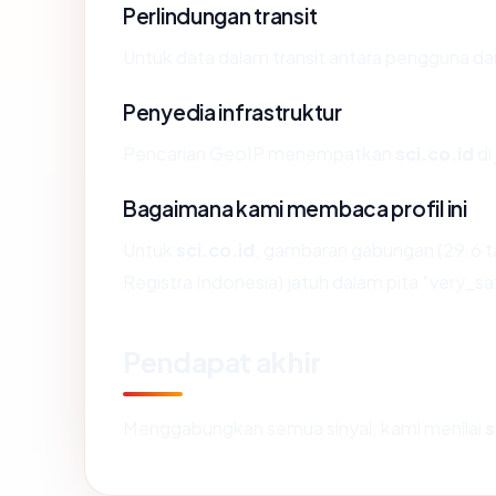
Perlindungan transit
Untuk data dalam transit antara pengguna da
Penyedia infrastruktur
Pencarian GeoIP menempatkan
sci.co.id
di
Bagaimana kami membaca profil ini
Untuk
sci.co.id
, gambaran gabungan (29.6 t
Registra Indonesia) jatuh dalam pita "very_sa
Pendapat akhir
Menggabungkan semua sinyal, kami menilai
s