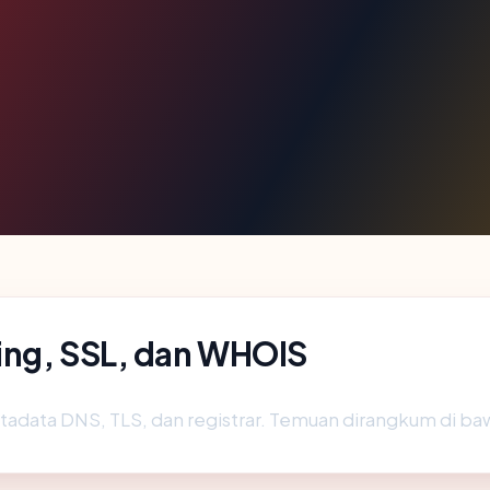
ting, SSL, dan WHOIS
tadata DNS, TLS, dan registrar. Temuan dirangkum di ba