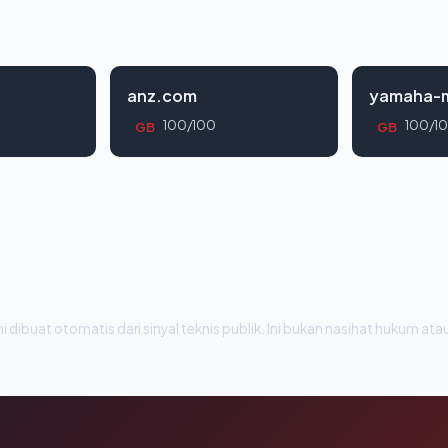
anz.com
yamaha-m
100/100
100/1
GB
GB
i dibuat otomatis dari sinyal teknis publik. Ini bukan nasihat hukum atau