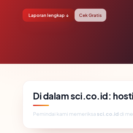
Laporan lengkap ↓
Cek Gratis
Di dalam sci.co.id: hos
Pemindai kami memeriksa
sci.co.id
di me