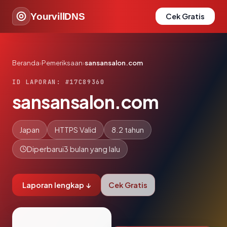
YourvillDNS
Cek Gratis
Beranda
›
Pemeriksaan
›
sansansalon.com
ID LAPORAN: #17C89360
sansansalon.com
Japan
HTTPS Valid
8.2 tahun
Diperbarui
3 bulan yang lalu
Laporan lengkap ↓
Cek Gratis