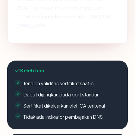
RDAP, dan GeoIP, skor otomatis kami
untuk
sansansalon.com
ada di
100/100
(
very_safe
).
Kelebihan
Jendela validitas sertifikat saat ini
Dapat dijangkau pada port standar
Sertifikat dikeluarkan oleh CA terkenal
Tidak ada indikator pembajakan DNS