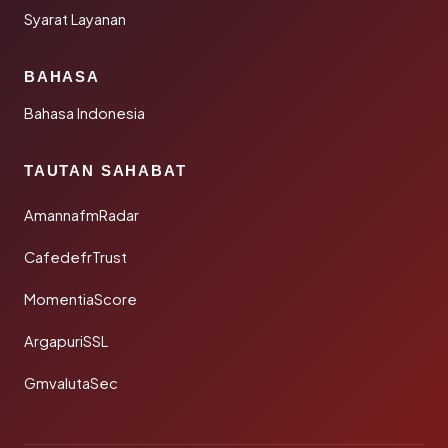
Syarat Layanan
BAHASA
Bahasa Indonesia
TAUTAN SAHABAT
AmannafmRadar
CafedefrTrust
MomentiaScore
ArgapuriSSL
GmvalutaSec