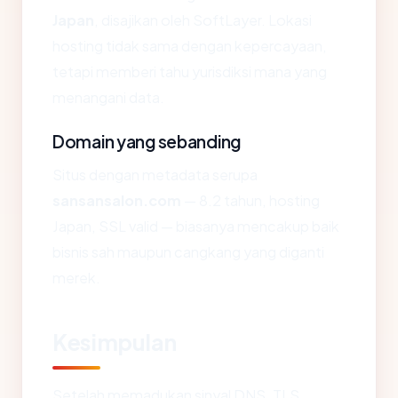
Japan
, disajikan oleh SoftLayer. Lokasi
hosting tidak sama dengan kepercayaan,
tetapi memberi tahu yurisdiksi mana yang
menangani data.
Domain yang sebanding
Situs dengan metadata serupa
sansansalon.com
— 8.2 tahun, hosting
Japan, SSL valid — biasanya mencakup baik
bisnis sah maupun cangkang yang diganti
merek.
Kesimpulan
Setelah memadukan sinyal DNS, TLS,