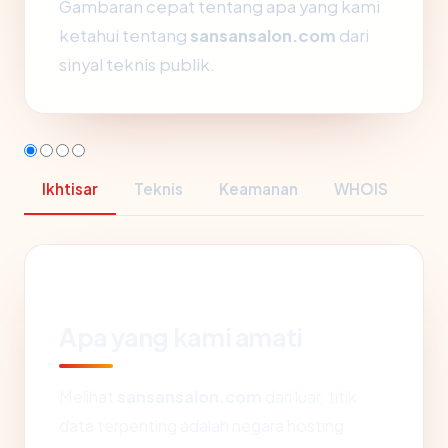
Gambaran cepat tentang apa yang kami
ketahui tentang
sansansalon.com
dari
sinyal teknis publik.
Ikhtisar
Teknis
Keamanan
WHOIS
Apa yang kami amati
Melihat
sansansalon.com
dari luar, titik
data terpenting adalah negara hosting