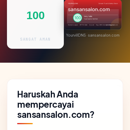
100
YourvillDNS · sansansalon.com
SANGAT AMAN
Haruskah Anda
mempercayai
sansansalon.com?