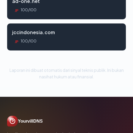
ad-one.net
100/100
JP
jccindonesia.com
100/100
JP
Laporan ini dibuat otomatis dari sinyal teknis publik. Ini bukan
nasihat hukum atau finansial.
YourvillDNS