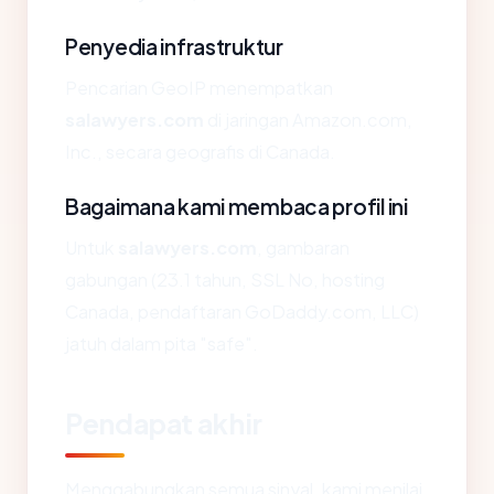
Penyedia infrastruktur
Pencarian GeoIP menempatkan
salawyers.com
di jaringan Amazon.com,
Inc., secara geografis di Canada.
Bagaimana kami membaca profil ini
Untuk
salawyers.com
, gambaran
gabungan (23.1 tahun, SSL No, hosting
Canada, pendaftaran GoDaddy.com, LLC)
jatuh dalam pita "safe".
Pendapat akhir
Menggabungkan semua sinyal, kami menilai