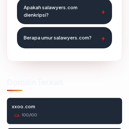
Apakah salawyers.com
dienkripsi?
Berapa umur salawyers.com?
Domain Terkait
xxoo.com
100/100
CA