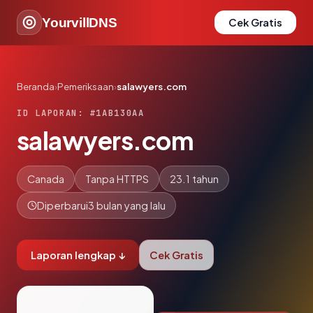
YourvillDNS
Cek Gratis
Beranda
›
Pemeriksaan
›
salawyers.com
ID LAPORAN: #1AB130AA
salawyers.com
Canada
Tanpa HTTPS
23.1 tahun
Diperbarui
3 bulan yang lalu
Laporan lengkap ↓
Cek Gratis