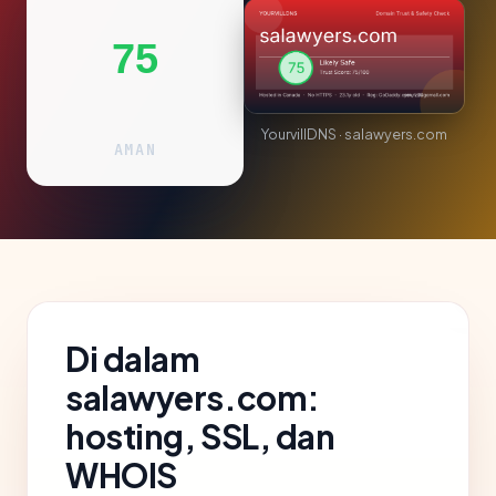
75
YourvillDNS · salawyers.com
AMAN
Di dalam
salawyers.com:
hosting, SSL, dan
WHOIS