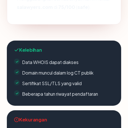
salawyers.com
di
75/100
(
safe
).
Kelebihan
Data WHOIS dapat diakses
Domain muncul dalam log CT publik
Sertifikat SSL/TLS yang valid
Beberapa tahun riwayat pendaftaran
Kekurangan