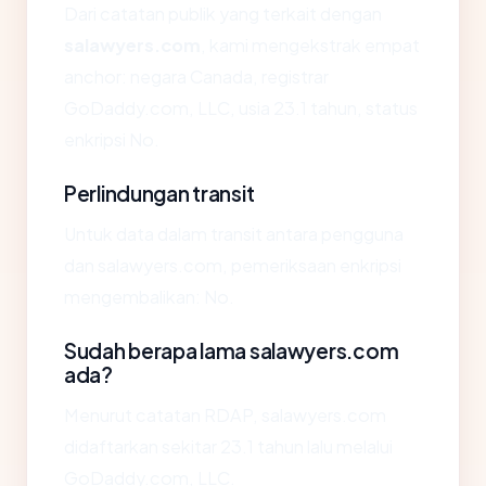
Dari catatan publik yang terkait dengan
salawyers.com
, kami mengekstrak empat
anchor: negara Canada, registrar
GoDaddy.com, LLC, usia 23.1 tahun, status
enkripsi No.
Perlindungan transit
Untuk data dalam transit antara pengguna
dan salawyers.com, pemeriksaan enkripsi
mengembalikan: No.
Sudah berapa lama salawyers.com
ada?
Menurut catatan RDAP, salawyers.com
didaftarkan sekitar 23.1 tahun lalu melalui
GoDaddy.com, LLC.