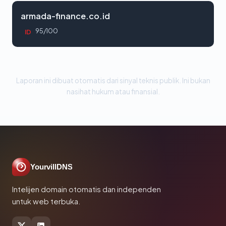
armada-finance.co.id
95/100
ID
Laporan ini dibuat otomatis dari sinyal teknis publik. Ini bukan
nasihat hukum atau finansial.
YourvillDNS
Intelijen domain otomatis dan independen
untuk web terbuka.