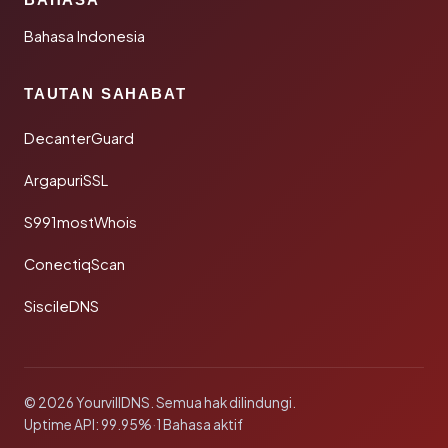
Bahasa Indonesia
TAUTAN SAHABAT
DecanterGuard
ArgapuriSSL
S991mostWhois
ConectiqScan
SiscileDNS
© 2026 YourvillDNS. Semua hak dilindungi.
Uptime API: 99.95%
·
1 Bahasa aktif