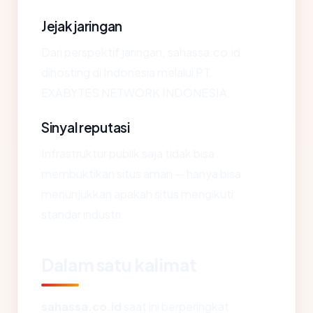
Jejak jaringan
Dari perspektif jaringan, sahassa.co.id
dihosting di Indonesia melalui PT.
EXABYTES NETWORK INDONESIA.
Sinyal reputasi
Infrastruktur publik saja tidak bisa
membuktikan situs aman — hanya bisa
menunjukkan apakah situs mengikuti
standar industri.
Dalam satu kalimat
sahassa.co.id
saat ini berperingkat