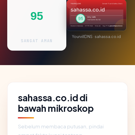
95
YourvillDNS · sahassa.co.id
SANGAT AMAN
sahassa.co.id di
bawah mikroskop
Sebelum membaca putusan, pindai