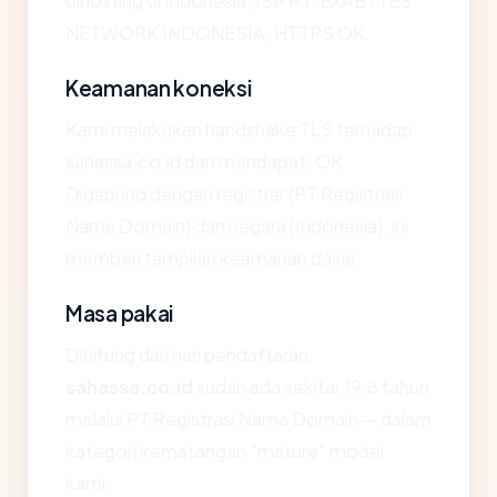
dihosting di Indonesia, ISP PT. EXABYTES
NETWORK INDONESIA, HTTPS OK.
Keamanan koneksi
Kami melakukan handshake TLS terhadap
sahassa.co.id dan mendapat: OK.
Digabung dengan registrar (PT Registrasi
Nama Domain) dan negara (Indonesia), ini
memberi tampilan keamanan dasar.
Masa pakai
Dihitung dari hari pendaftaran,
sahassa.co.id
sudah ada sekitar 19.8 tahun
melalui PT Registrasi Nama Domain — dalam
kategori kematangan "mature" model
kami.