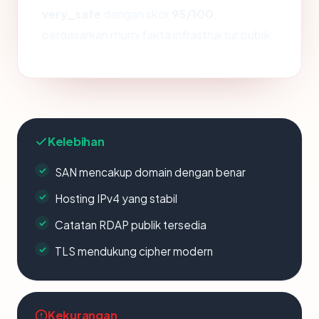
very_safe
dengan skor
95/100
,
berdasarkan murni fakta infrastruktur publik.
Kelebihan
SAN mencakup domain dengan benar
Hosting IPv4 yang stabil
Catatan RDAP publik tersedia
TLS mendukung cipher modern
Kekurangan