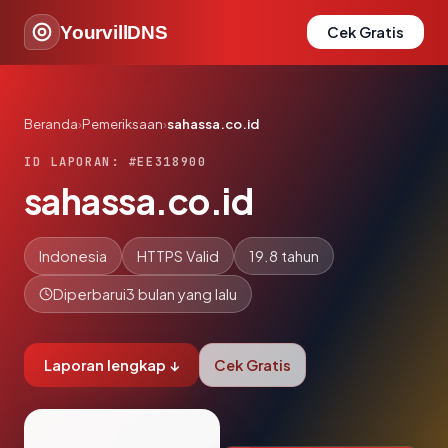
YourvillDNS
Cek Gratis
Beranda
›
Pemeriksaan
›
sahassa.co.id
ID LAPORAN: #EE318900
sahassa.co.id
Indonesia
HTTPS Valid
19.8 tahun
Diperbarui
3 bulan yang lalu
Laporan lengkap ↓
Cek Gratis