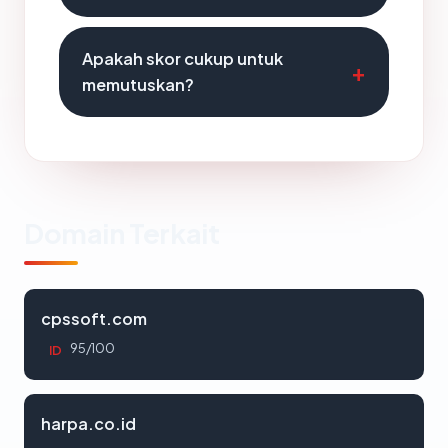
Apakah skor cukup untuk
memutuskan?
Domain Terkait
cpssoft.com
95/100
ID
harpa.co.id