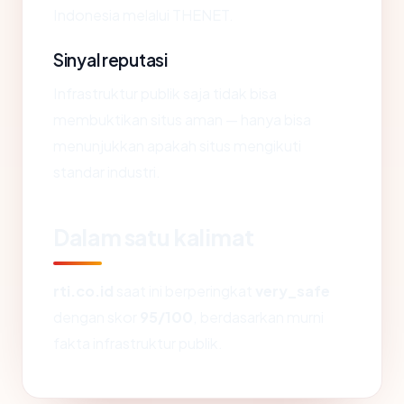
Indonesia melalui THENET.
Sinyal reputasi
Infrastruktur publik saja tidak bisa
membuktikan situs aman — hanya bisa
menunjukkan apakah situs mengikuti
standar industri.
Dalam satu kalimat
rti.co.id
saat ini berperingkat
very_safe
dengan skor
95/100
, berdasarkan murni
fakta infrastruktur publik.