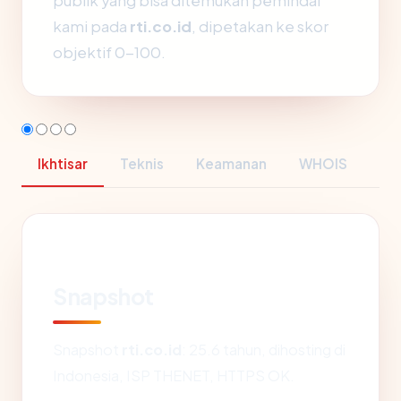
publik yang bisa ditemukan pemindai
kami pada
rti.co.id
, dipetakan ke skor
objektif 0-100.
Ikhtisar
Teknis
Keamanan
WHOIS
Snapshot
Snapshot
rti.co.id
: 25.6 tahun, dihosting di
Indonesia, ISP THENET, HTTPS OK.