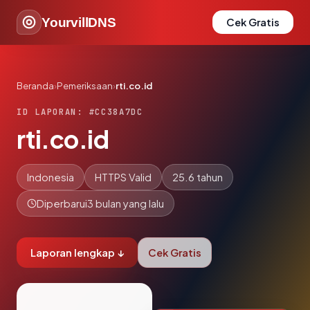
YourvillDNS
Cek Gratis
Beranda
›
Pemeriksaan
›
rti.co.id
ID LAPORAN: #CC38A7DC
rti.co.id
Indonesia
HTTPS Valid
25.6 tahun
Diperbarui
3 bulan yang lalu
Laporan lengkap ↓
Cek Gratis