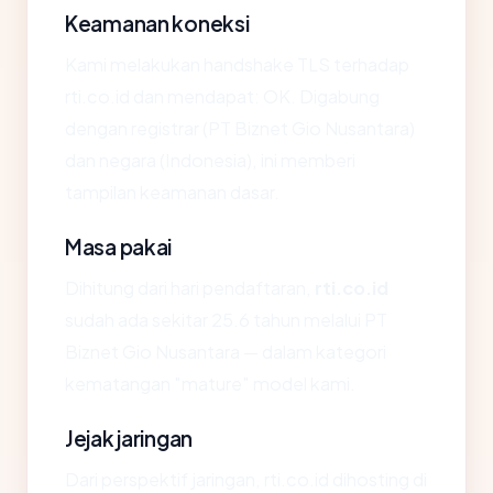
Keamanan koneksi
Kami melakukan handshake TLS terhadap
rti.co.id dan mendapat: OK. Digabung
dengan registrar (PT Biznet Gio Nusantara)
dan negara (Indonesia), ini memberi
tampilan keamanan dasar.
Masa pakai
Dihitung dari hari pendaftaran,
rti.co.id
sudah ada sekitar 25.6 tahun melalui PT
Biznet Gio Nusantara — dalam kategori
kematangan "mature" model kami.
Jejak jaringan
Dari perspektif jaringan, rti.co.id dihosting di