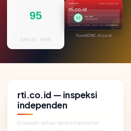
95
YourvillDNS · rti.co.id
SANGAT AMAN
rti.co.id — inspeksi
independen
Di bawah: setiap fakta infrastruktur