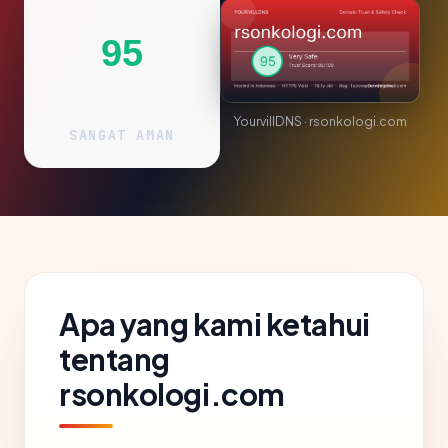
95
YourvillDNS · rsonkologi.com
SANGAT AMAN
Apa yang kami ketahui
tentang
rsonkologi.com