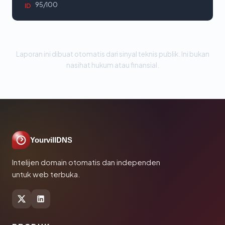
95/100
ID
Laporan ini dibuat otomatis dari sinyal teknis publik. Ini bukan
nasihat hukum atau finansial.
YourvillDNS
Intelijen domain otomatis dan independen
untuk web terbuka.