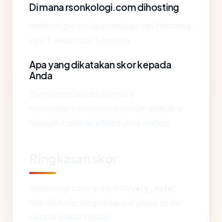
Di mana rsonkologi.com dihosting
rsonkologi.com dioperasikan dari Indonesia
via PT. Awan Kilat Semesta.
Apa yang dikatakan skor kepada
Anda
Skor kepercayaan otomatis
rsonkologi.com mencerminkan apakah ia
mengikuti praktik infrastruktur standar.
Ringkasan skor
rsonkologi.com → 95/100 (
very_safe
).
Nilai dihitung ulang setiap penyegaran dari
catatan publik terbaru.