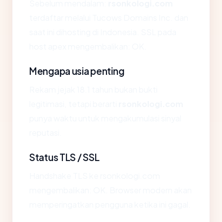
Sebelum mendalam:
rsonkologi.com
terdaftar melalui Tucows Domains Inc. dan
saat ini dihosting di Indonesia. SSL pada
host apex mengembalikan: OK.
Mengapa usia penting
Rekam jejak 18.1 tahun bukan bukti
legitimasi, tetapi berarti
rsonkologi.com
punya waktu untuk mengakumulasi sinyal
reputasi.
Status TLS / SSL
Handshake TLS ke rsonkologi.com
mengembalikan: OK. Browser modern akan
memperingatkan pengguna ketika ini gagal.