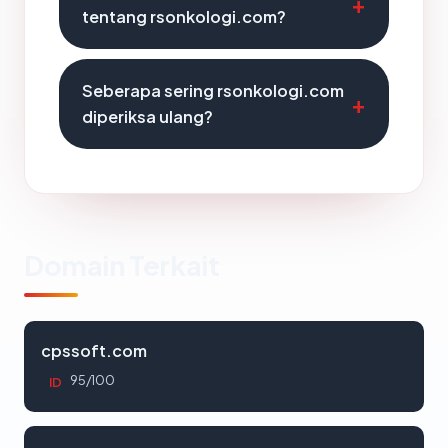
tentang rsonkologi.com?
Seberapa sering rsonkologi.com
diperiksa ulang?
Domain Terkait
cpssoft.com
95/100
ID