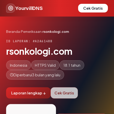
YourvillDNS
Cek Gratis
Beranda
›
Pemeriksaan
›
rsonkologi.com
ID LAPORAN: #A2A6148B
rsonkologi.com
Indonesia
HTTPS Valid
18.1 tahun
Diperbarui
3 bulan yang lalu
Laporan lengkap ↓
Cek Gratis