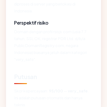
diproses di server yang berlokasi di
Indonesia.
Perspektif risiko
Domain dengan profil rsisjs.com (usia 7.7
tahun, SSL OK, registrar PDR Ltd. d/b/a
PublicDomainRegistry.com, negara
Indonesia) biasanya jatuh dalam kategori
"very_safe".
Putusan
Skor kepercayaan:
95/100
—
very_safe
.
Ini adalah putusan otomatis dan hanya
teknis.