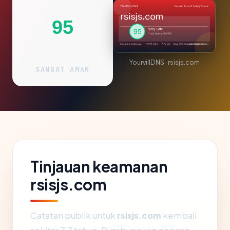
95
YourvillDNS · rsisjs.com
SANGAT AMAN
Tinjauan keamanan
rsisjs.com
Catatan publik untuk
rsisjs.com
kembali