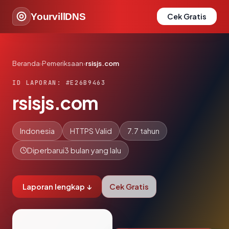
YourvillDNS
Cek Gratis
Beranda
›
Pemeriksaan
›
rsisjs.com
ID LAPORAN: #E26B9463
rsisjs.com
Indonesia
HTTPS Valid
7.7 tahun
Diperbarui
3 bulan yang lalu
Laporan lengkap ↓
Cek Gratis