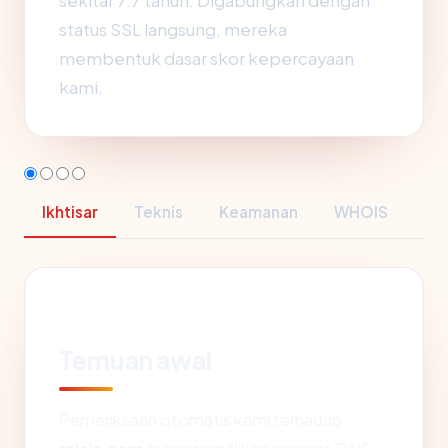
sekitar 7.7 tahun. Digabungkan dengan
status SSL langsung, mereka
membentuk dasar skor kepercayaan
kami.
Ikhtisar
Teknis
Keamanan
WHOIS
Temuan awal
Pemeriksaan otomatis kami terhadap