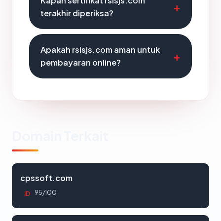
Kapan sertifikat rsisjs.com
terakhir diperiksa?
Apakah rsisjs.com aman untuk
pembayaran online?
Domain Terkait
cpssoft.com
95/100
ID