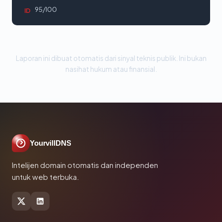
95/100
ID
Laporan ini dibuat otomatis dari sinyal teknis publik. Ini bukan
nasihat hukum atau finansial.
YourvillDNS
Intelijen domain otomatis dan independen
untuk web terbuka.