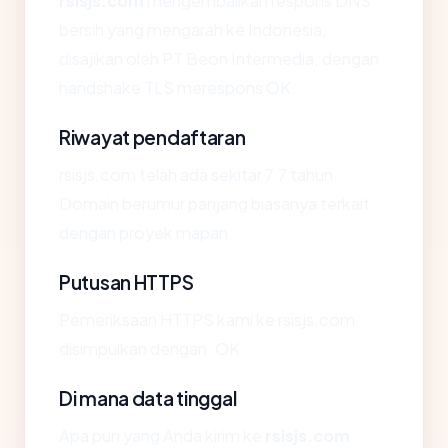
rsisjs.com
mengembalikan respons DNS
bersih yang mengarah ke Indonesia,
disajikan oleh PT Beon Intermedia, dengan
handshake TLS merespons OK.
Riwayat pendaftaran
rsisjs.com telah ada sekitar 7.7 tahun.
Domain berumur panjang biasanya terkait
dengan proyek mapan.
Putusan HTTPS
Pemeriksaan HTTPS kami ke rsisjs.com
disimpulkan dengan: OK.
Di mana data tinggal
Apa pun yang Anda kirim ke
rsisjs.com