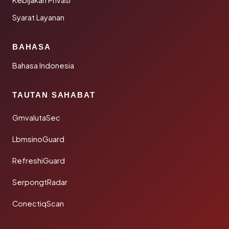
Kebijakan Privasi
Syarat Layanan
BAHASA
Bahasa Indonesia
TAUTAN SAHABAT
GmvalutaSec
LbmsinoGuard
RefreshiGuard
SerpongtRadar
ConectiqScan