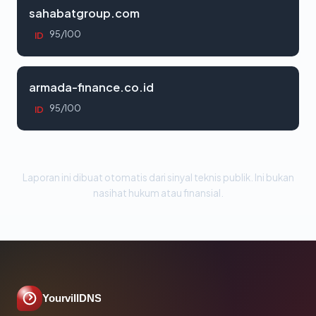
sahabatgroup.com
95/100
ID
armada-finance.co.id
95/100
ID
Laporan ini dibuat otomatis dari sinyal teknis publik. Ini bukan
nasihat hukum atau finansial.
YourvillDNS