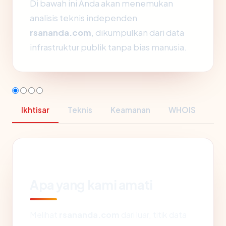
Di bawah ini Anda akan menemukan
analisis teknis independen
rsananda.com
, dikumpulkan dari data
infrastruktur publik tanpa bias manusia.
Ikhtisar
Teknis
Keamanan
WHOIS
Apa yang kami amati
Melihat
rsananda.com
dari luar, titik data