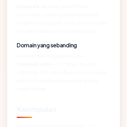
Indonesia
, disajikan oleh PT Beon
Intermedia. Lokasi hosting tidak sama
dengan kepercayaan, tetapi memberi tahu
yurisdiksi mana yang menangani data.
Domain yang sebanding
Situs dengan metadata serupa
rsananda.com
— 17.7 tahun, hosting
Indonesia, SSL valid — biasanya mencakup
baik bisnis sah maupun cangkang yang
diganti merek.
Kesimpulan
Setelah memadukan sinyal DNS, TLS,