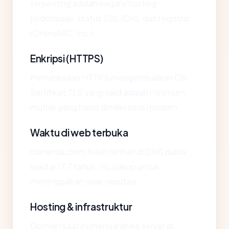
terpenting adalah negara hosting
(Indonesia), status SSL (OK), dan registrar
(OnlineNIC, Inc.).
Enkripsi (HTTPS)
Pemeriksaan HTTPS mengembalikan OK.
Sertifikat TLS yang valid adalah minimum
mutlak yang harus dimiliki situs modern.
Waktu di web terbuka
rsananda.com telah terlihat di DNS publik
sekitar 17.7 tahun. Itu cukup untuk
meninggalkan jejak reputasi.
Hosting & infrastruktur
Domain saat ini mengarah ke server di