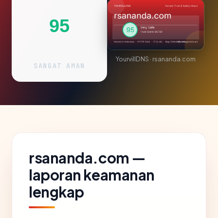
95
YourvillDNS · rsananda.com
SANGAT AMAN
rsananda.com —
laporan keamanan
lengkap