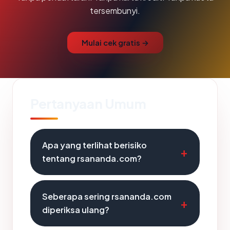
tersembunyi.
Mulai cek gratis →
Pertanyaan Umum
Apa yang terlihat berisiko
tentang rsananda.com?
Seberapa sering rsananda.com
diperiksa ulang?