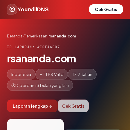
YourvillDNS
Cek Gratis
Beranda
›
Pemeriksaan
›
rsananda.com
ID LAPORAN: #E0FA6B07
rsananda.com
Indonesia
HTTPS Valid
17.7 tahun
Diperbarui
3 bulan yang lalu
Laporan lengkap ↓
Cek Gratis