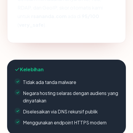
RDAP, dan GeoIP, skor otomatis kami
untuk
rsananda.com
ada di
95/100
(
very_safe
).
Kelebihan
Tidak ada tanda malware
Negara hosting selaras dengan audiens yang
dinyatakan
Diselesaikan via DNS rekursif publik
Menggunakan endpoint HTTPS modern