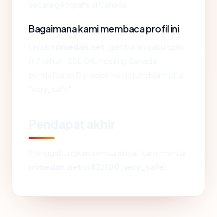
secara geografis di Canada.
Bagaimana kami membaca profil ini
Untuk
rrimedan.net
, gambaran gabungan
(1.7 tahun, SSL OK, hosting Canada,
pendaftaran Dynadot Inc) jatuh dalam pita
"very_safe".
Pendapat akhir
Menggabungkan semua sinyal, kami menilai
rrimedan.net
di
83/100
(
very_safe
).