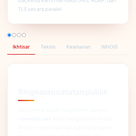
backend kami memukul DNS, RDAP, dan
TLS secara paralel.
Ikhtisar
Teknis
Keamanan
WHOIS
Ringkasan catatan publik
Dari catatan publik yang terkait dengan
rrimedan.net
, kami mengekstrak empat
anchor: negara Canada, registrar Dynadot