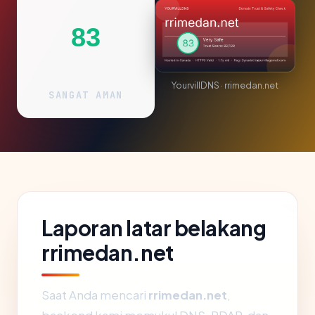
83
YourvillDNS · rrimedan.net
SANGAT AMAN
Laporan latar belakang
rrimedan.net
Saat Anda mencari
rrimedan.net
,