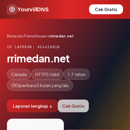
YourvillDNS
Cek Gratis
Beranda
›
Pemeriksaan
›
rrimedan.net
ID LAPORAN: #2461A81B
rrimedan.net
Canada
HTTPS Valid
1.7 tahun
Diperbarui
3 bulan yang lalu
Laporan lengkap ↓
Cek Gratis