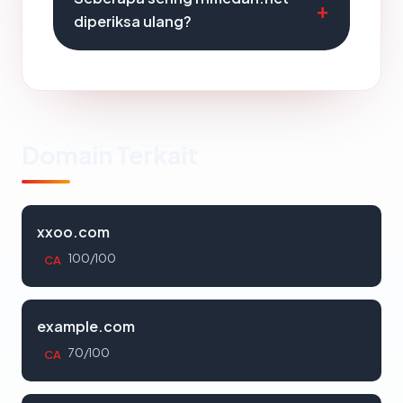
diperiksa ulang?
Domain Terkait
xxoo.com
100/100
CA
example.com
70/100
CA