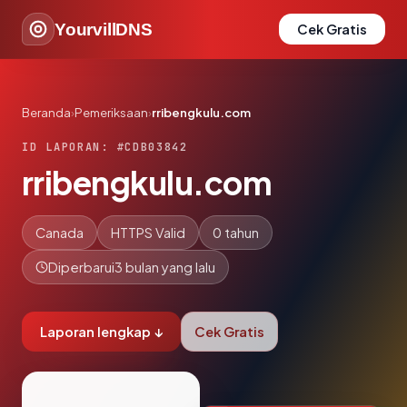
YourvillDNS
Cek Gratis
Beranda
›
Pemeriksaan
›
rribengkulu.com
ID LAPORAN: #CDB03842
rribengkulu.com
Canada
HTTPS Valid
0 tahun
Diperbarui
3 bulan yang lalu
Laporan lengkap ↓
Cek Gratis