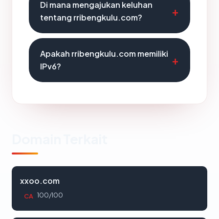
Di mana mengajukan keluhan
tentang rribengkulu.com?
Apakah rribengkulu.com memiliki
IPv6?
Domain Terkait
xxoo.com
100/100
CA