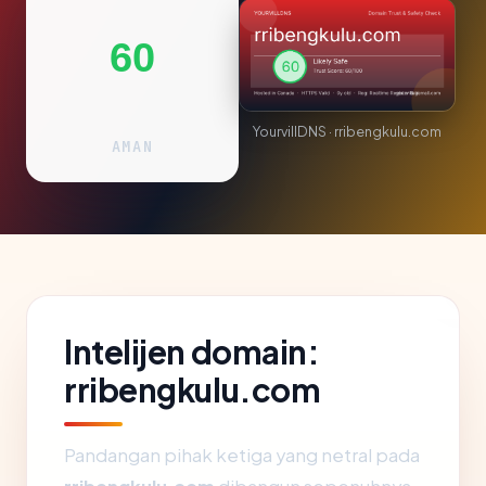
60
YourvillDNS · rribengkulu.com
AMAN
Intelijen domain:
rribengkulu.com
Pandangan pihak ketiga yang netral pada