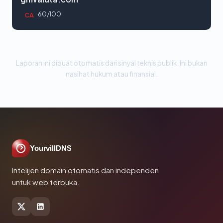
60/100
CA
Laporan ini dibuat otomatis dari sinyal teknis publik. Ini bukan
nasihat hukum atau finansial.
YourvillDNS
Intelijen domain otomatis dan independen
untuk web terbuka.