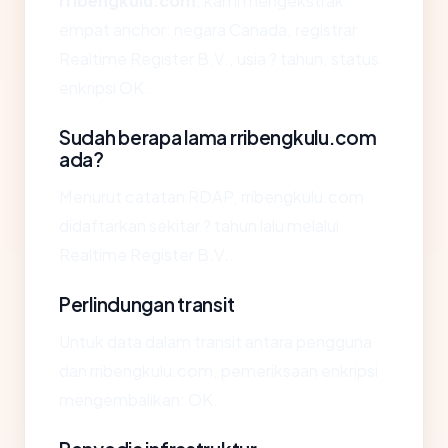
rribengkulu.com
, kami mengekstrak
empat anchor: negara Canada, registrar
Realtime Register B.V., usia ? tahun, status
enkripsi OK.
Sudah berapa lama rribengkulu.com
ada?
Menurut catatan RDAP, rribengkulu.com
didaftarkan sekitar ? tahun lalu melalui
Realtime Register B.V..
Perlindungan transit
Untuk data dalam transit antara pengguna
dan rribengkulu.com, pemeriksaan enkripsi
mengembalikan: OK.