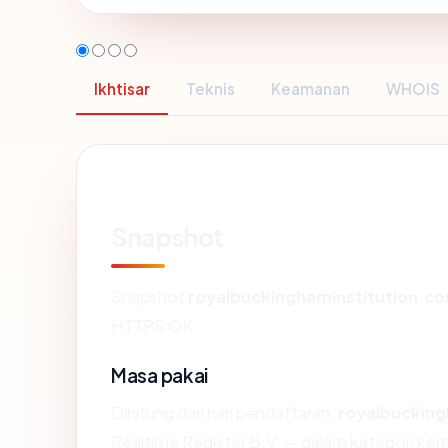
Ikhtisar
Teknis
Keamanan
WHOIS
Snapshot
Snapshot
royalbuckinghaminstitution.c
HTTPS OK.
Masa pakai
Dihitung dari hari pendaftaran,
royalbucking
Realtime Register B.V. — dalam kategori k