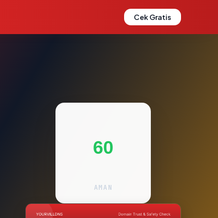
Cek Gratis
60
AMAN