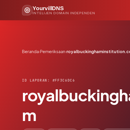
YourvillDNS
INTELIJEN DOMAIN INDEPENDEN
Beranda
›
Pemeriksaan
›
royalbuckinghaminstitution.
ID LAPORAN: #FF3C6DC6
royalbuckingh
m