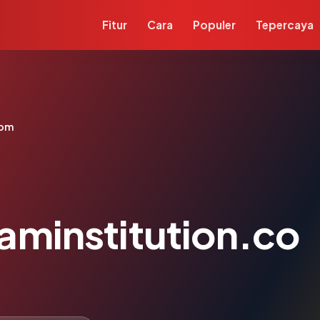
Fitur
Cara
Populer
Tepercaya
com
aminstitution.co