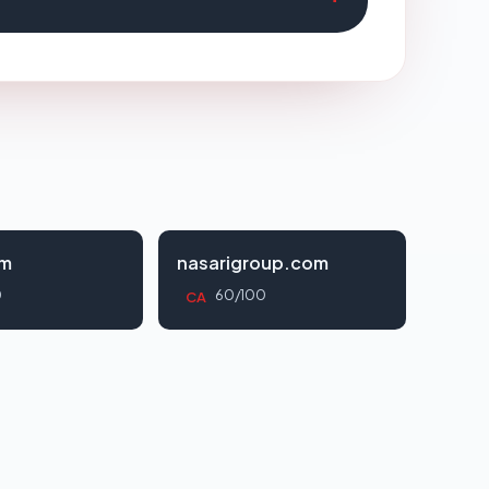
om
nasarigroup.com
0
60/100
CA