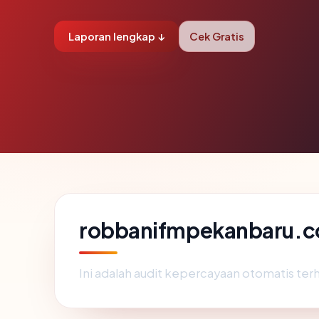
Laporan lengkap ↓
Cek Gratis
robbanifmpekanbaru.co
Ini adalah audit kepercayaan otomatis te