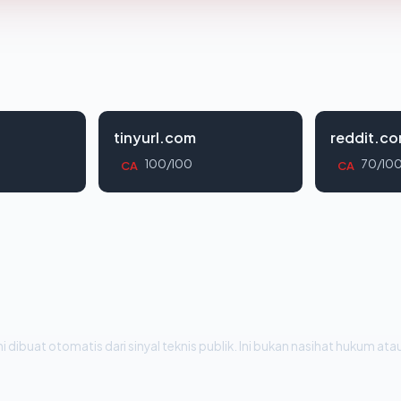
tinyurl.com
reddit.c
100/100
70/10
CA
CA
i dibuat otomatis dari sinyal teknis publik. Ini bukan nasihat hukum atau