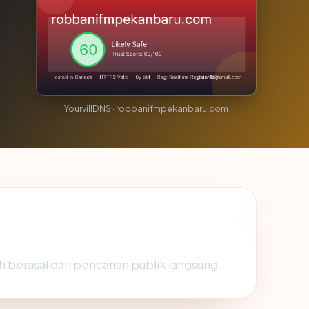
YourvillDNS · robbanifmpekanbaru.com
h berasal dari pencarian publik langsung.