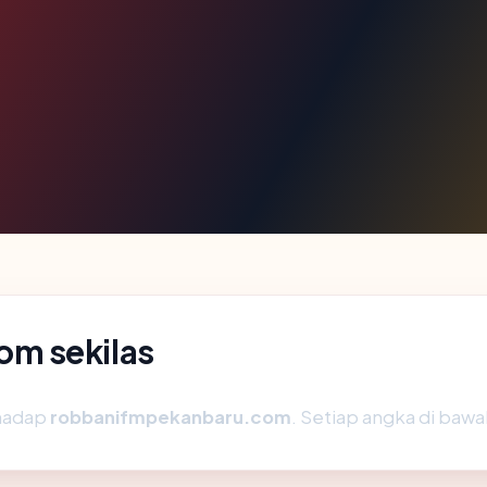
m sekilas
rhadap
robbanifmpekanbaru.com
. Setiap angka di bawa