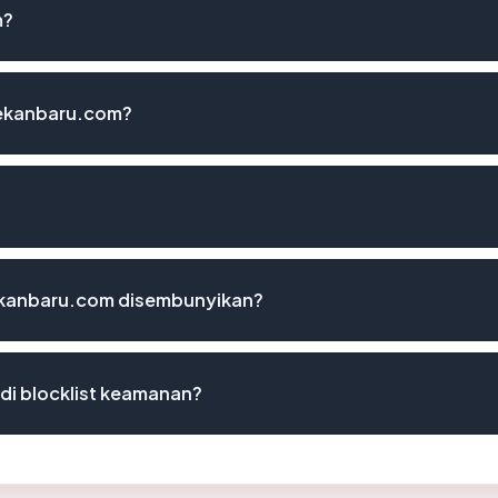
m?
ekanbaru.com?
kanbaru.com disembunyikan?
i blocklist keamanan?