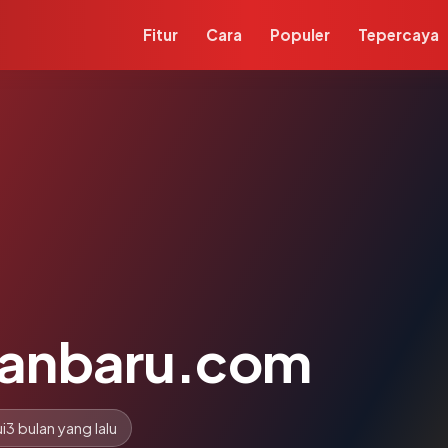
Fitur
Cara
Populer
Tepercaya
kanbaru.com
i
3 bulan yang lalu