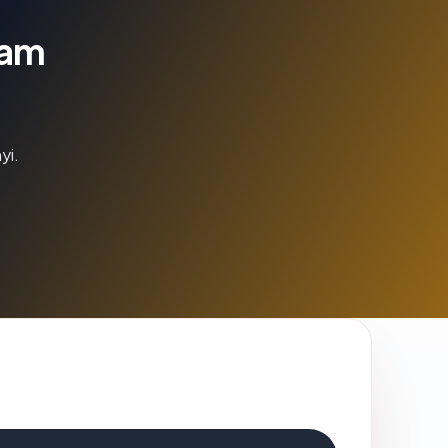
lam
yi.