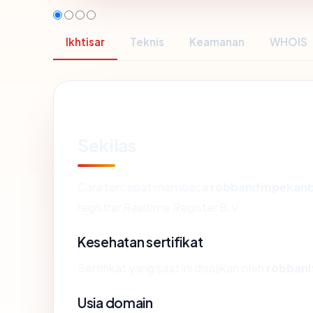
Ikhtisar
Teknis
Keamanan
WHOIS
Sekilas
Cara tercepat membaca
robbanifmpekan
registrar Realtime Register B.V..
Kesehatan sertifikat
Sertifikat yang saat ini disajikan oleh
robban
Usia domain