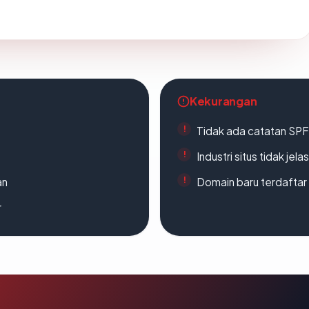
Kekurangan
Tidak ada catatan SP
Industri situs tidak jelas
an
Domain baru terdaftar
r