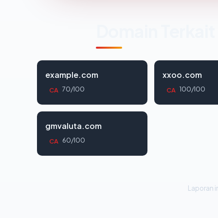
Domain Terkait
example.com
xxoo.com
70/100
100/100
CA
CA
gmvaluta.com
60/100
CA
Laporan in