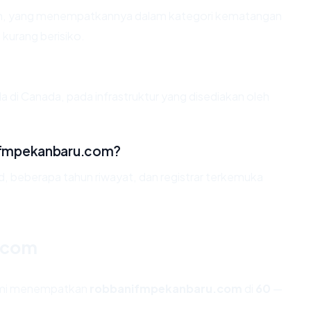
ahun, yang menempatkannya dalam kategori kematangan
 kurang berisiko.
a di Canada, pada infrastruktur yang disediakan oleh
ifmpekanbaru.com?
id, beberapa tahun riwayat, dan registrar terkemuka
.com
kami menempatkan
robbanifmpekanbaru.com
di
60
—