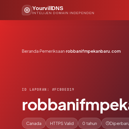
YourvillDNS
INTELIJEN DOMAIN INDEPENDEN
Beranda
›
Pemeriksaan
›
robbanifmpekanbaru.com
ID LAPORAN: #FCB0ED19
robbanifmpe
Canada
HTTPS Valid
0 tahun
Diperbaru