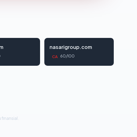
om
nasarigroup.com
0
60/100
CA
 finansial.