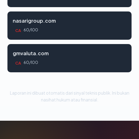
nasarigroup.com
60/100
CA
gmvaluta.com
60/100
CA
Laporan ini dibuat otomatis dari sinyal teknis publik. Ini bukan
nasihat hukum atau finansial.