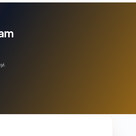
lam
yi.