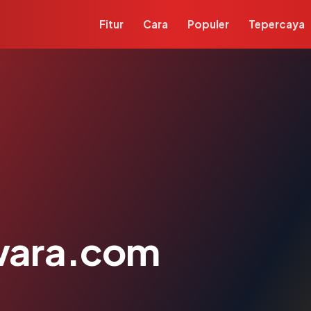
Fitur
Cara
Populer
Tepercaya
wara.com