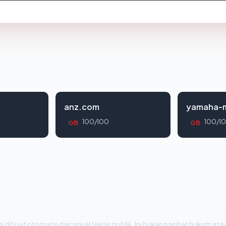
anz.com
yamaha-m
100/100
100/1
GB
GB
i dibuat otomatis dari sinyal teknis publik. Ini bukan nasihat hukum atau