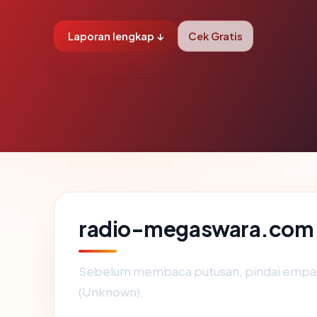
Laporan lengkap ↓
Cek Gratis
radio-megaswara.com 
Sebelum membaca putusan, pindai empat 
(Unknown).