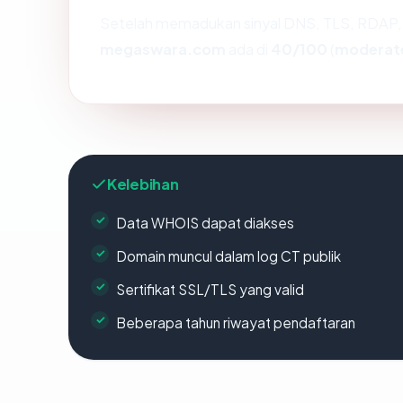
Setelah memadukan sinyal DNS, TLS, RDAP, 
megaswara.com
ada di
40/100
(
moderat
Kelebihan
Data WHOIS dapat diakses
Domain muncul dalam log CT publik
Sertifikat SSL/TLS yang valid
Beberapa tahun riwayat pendaftaran