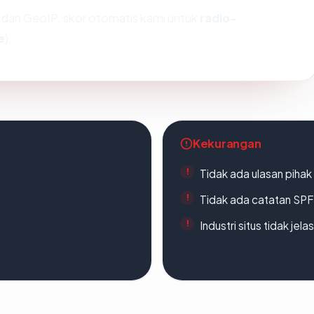
dan GeoIP, skor otomatis kami untuk
radio-
e
).
Kekurangan
Tidak ada ulasan piha
Tidak ada catatan SP
Industri situs tidak jelas