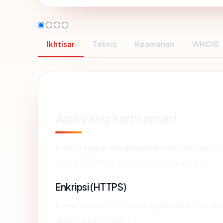
Ikhtisar
Teknis
Keamanan
WHOIS
Apa yang kami amati
Melihat
radio-megaswara.com
dari luar, 
status SSL (No), dan registrar (Unknown).
Enkripsi (HTTPS)
Pemeriksaan HTTPS mengembalikan No. Sertif
dimiliki situs modern.