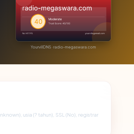
YourvillDNS · radio-megaswara.com
nknown), usia (? tahun), SSL (No), registrar