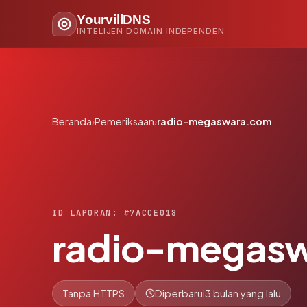
YourvillDNS
INTELIJEN DOMAIN INDEPENDEN
Beranda
›
Pemeriksaan
›
radio-megaswara.com
ID LAPORAN: #7ACCE018
radio-megas
Tanpa HTTPS
Diperbarui
3 bulan yang lalu