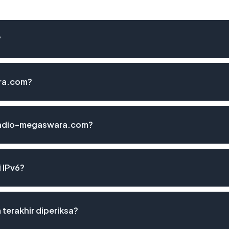
?
ara.com?
 radio-megaswara.com?
 IPv6?
terakhir diperiksa?