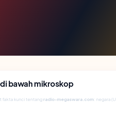
di bawah mikroskop
fakta kunci tentang
radio-megaswara.com
: negara (U