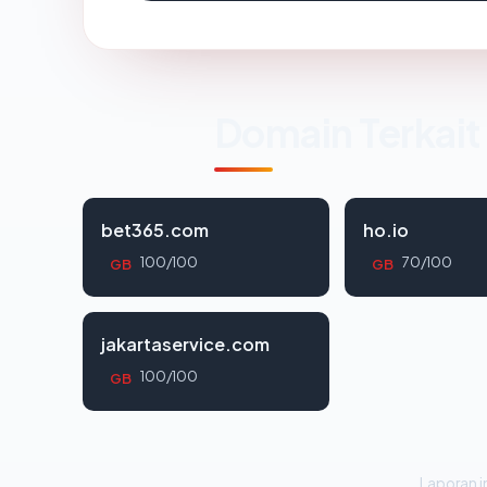
Domain Terkait
bet365.com
ho.io
100/100
70/100
GB
GB
jakartaservice.com
100/100
GB
Laporan in