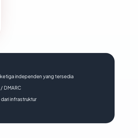
k ketiga independen yang tersedia
F / DMARC
 dari infrastruktur