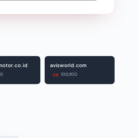
otor.co.id
avisworld.com
00
100/100
GB
 finansial.