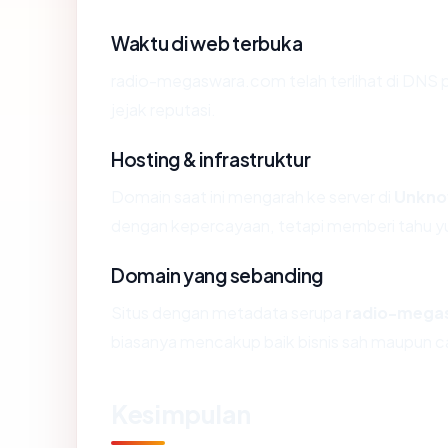
Waktu di web terbuka
radio-megaswara.com telah terlihat di DNS pu
jejak reputasi.
Hosting & infrastruktur
Domain saat ini mengarah ke server di
Unkn
dengan kepercayaan, tetapi memberi tahu yu
Domain yang sebanding
Situs dengan metadata serupa
radio-mega
biasanya mencakup baik bisnis sah maupun c
Kesimpulan