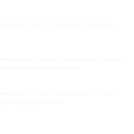
blik sekitar ? tahun. Itu cukup untuk meninggalkan
own
, disajikan oleh Unknown. Lokasi hosting tidak sama
risdiksi mana yang menangani data.
swara.com
— ? tahun, hosting Unknown, SSL valid —
angkang yang diganti merek.