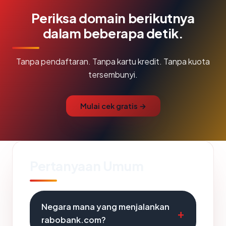
Periksa domain berikutnya
dalam beberapa detik.
Tanpa pendaftaran. Tanpa kartu kredit. Tanpa kuota
tersembunyi.
Mulai cek gratis →
Pertanyaan Umum
Negara mana yang menjalankan
rabobank.com?