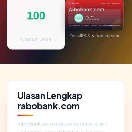
100
YourvillDNS · rabobank.com
SANGAT AMAN
Ulasan Lengkap
rabobank.com
rabobank.com merupakan situs resmi