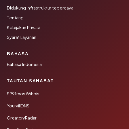
Didukung infrastruktur tepercaya
Tentang
Kebijakan Privasi
Syarat Layanan
BAHASA
Bahasa Indonesia
TAUTAN SAHABAT
S991mostWhois
YourvillDNS
GreatcryRadar