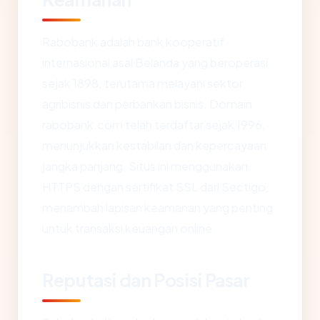
Rabobank adalah bank kooperatif
internasional asal Belanda yang beroperasi
sejak 1898, terutama melayani sektor
agribisnis dan perbankan bisnis. Domain
rabobank.com telah terdaftar sejak 1996,
menunjukkan kestabilan dan kepercayaan
jangka panjang. Situs ini menggunakan
HTTPS dengan sertifikat SSL dari Sectigo,
menambah lapisan keamanan yang penting
untuk transaksi keuangan online.
Reputasi dan Posisi Pasar