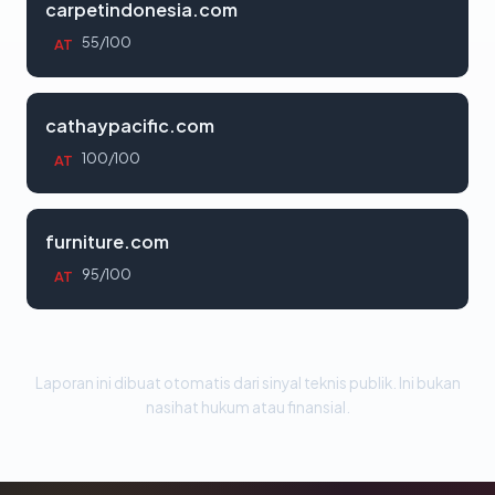
carpetindonesia.com
55/100
AT
cathaypacific.com
100/100
AT
furniture.com
95/100
AT
Laporan ini dibuat otomatis dari sinyal teknis publik. Ini bukan
nasihat hukum atau finansial.