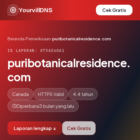
YourvillDNS
Cek Gratis
Beranda
›
Pemeriksaan
›
puribotanicalresidence.com
ID LAPORAN: #73A36DA1
puribotanicalresidence.
com
Canada
HTTPS Valid
4.4 tahun
Diperbarui
3 bulan yang lalu
Laporan lengkap ↓
Cek Gratis