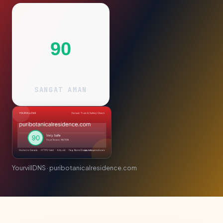
90
SANGAT AMAN
YourvillDNS · puribotanicalresidence.com