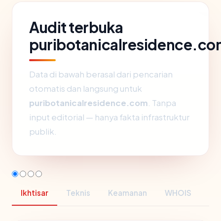
Audit terbuka
puribotanicalresidence.c
Data di bawah berasal dari pencarian
otomatis dan langsung untuk
puribotanicalresidence.com
. Tanpa
input editorial — hanya fakta infrastruktur
publik.
Ikhtisar
Teknis
Keamanan
WHOIS