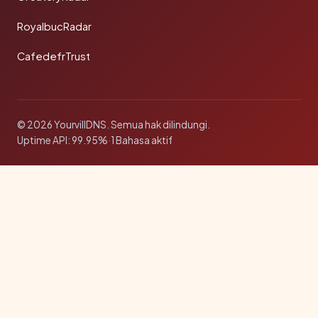
RoyalbucRadar
CafedefrTrust
© 2026 YourvillDNS. Semua hak dilindungi.
Uptime API: 99.95%
·
1 Bahasa aktif