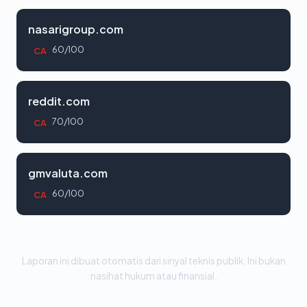
nasarigroup.com
60/100
CA
reddit.com
70/100
CA
gmvaluta.com
60/100
CA
Laporan ini dibuat otomatis dari sinyal teknis publik. Ini bukan
nasihat hukum atau finansial.