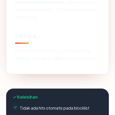
puribotanicalresidence.com
mengikuti
standar pipa industri. TIDAK membuktikan
konten jujur.
Intinya
puribotanicalresidence.com berakhir di
90/100
— itu
very_safe
dalam skala kami.
Kelebihan
Tidak ada hits otomatis pada blocklist