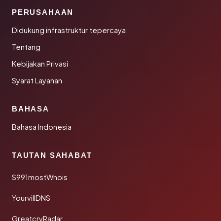
PERUSAHAAN
Didukung infrastruktur tepercaya
Tentang
Kebijakan Privasi
Syarat Layanan
BAHASA
Bahasa Indonesia
TAUTAN SAHABAT
S991mostWhois
YourvillDNS
GreatcryRadar