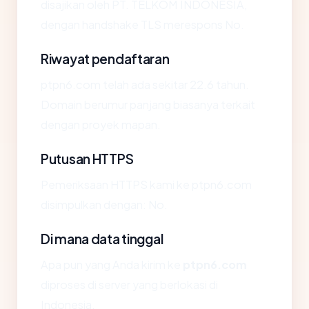
disajikan oleh PT. TELKOM INDONESIA,
dengan handshake TLS merespons No.
Riwayat pendaftaran
ptpn6.com telah ada sekitar 22.6 tahun.
Domain berumur panjang biasanya terkait
dengan proyek mapan.
Putusan HTTPS
Pemeriksaan HTTPS kami ke ptpn6.com
disimpulkan dengan: No.
Di mana data tinggal
Apa pun yang Anda kirim ke
ptpn6.com
diproses di server yang berlokasi di
Indonesia.