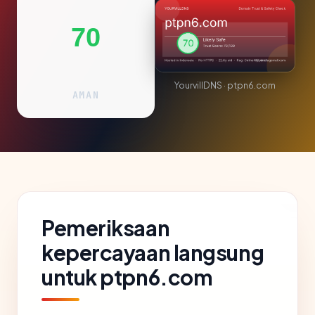
70
YourvillDNS · ptpn6.com
AMAN
Pemeriksaan
kepercayaan langsung
untuk ptpn6.com