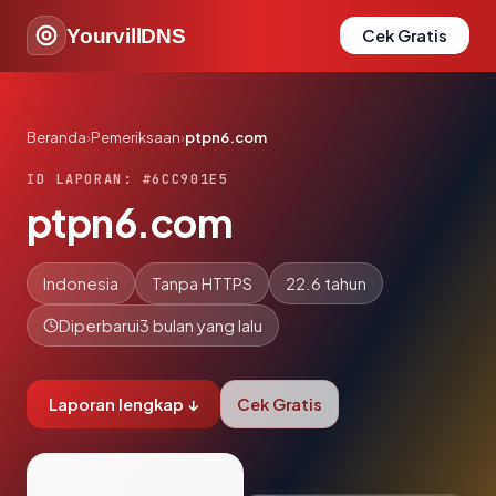
YourvillDNS
Cek Gratis
Beranda
›
Pemeriksaan
›
ptpn6.com
ID LAPORAN: #6CC901E5
ptpn6.com
Indonesia
Tanpa HTTPS
22.6 tahun
Diperbarui
3 bulan yang lalu
Laporan lengkap ↓
Cek Gratis