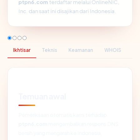
ptpn6.com
terdaftar melalui OnlineNIC,
Inc. dan saat ini disajikan dari Indonesia.
Ikhtisar
Teknis
Keamanan
WHOIS
Temuan awal
Pemeriksaan otomatis kami terhadap
ptpn6.com
mengembalikan respons DNS
bersih yang mengarah ke Indonesia,