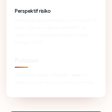
Perspektif risiko
Domain dengan profil ptpn6.com (usia 22.6
tahun, SSL No, registrar OnlineNIC, Inc.,
negara Indonesia) biasanya jatuh dalam
kategori "safe".
Putusan
Skor kepercayaan:
70/100
—
safe
. Ini
adalah putusan otomatis dan hanya teknis.