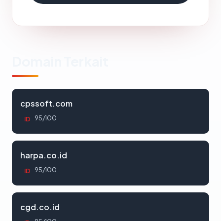
Domain Terkait
cpssoft.com
95/100
ID
harpa.co.id
95/100
ID
cgd.co.id