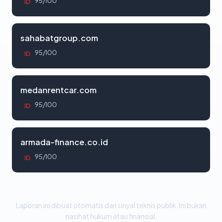
95/100
ID
sahabatgroup.com
95/100
ID
medanrentcar.com
95/100
ID
armada-finance.co.id
95/100
ID
Laporan ini dibuat otomatis dari sinyal teknis publik. Ini bukan
nasihat hukum atau finansial.