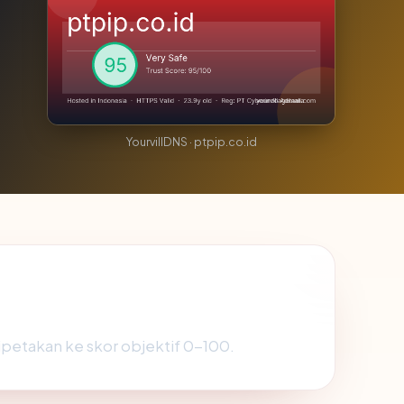
YourvillDNS · ptpip.co.id
dipetakan ke skor objektif 0-100.