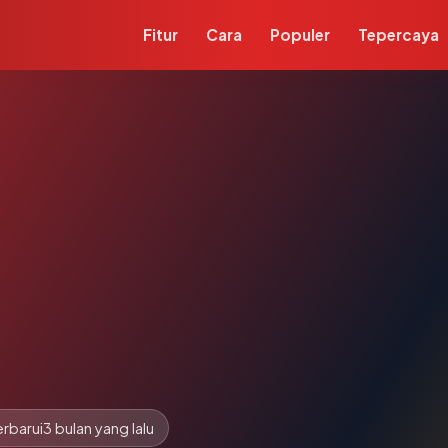
Fitur
Cara
Populer
Tepercaya
rbarui
3 bulan yang lalu