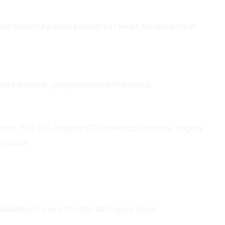
omain berumur panjang biasanya terkait dengan proyek
ses di server yang berlokasi di Indonesia.
tahun, SSL OK, registrar PT Cyberindo Aditama, negara
ry_safe".
ni adalah putusan otomatis dan hanya teknis.