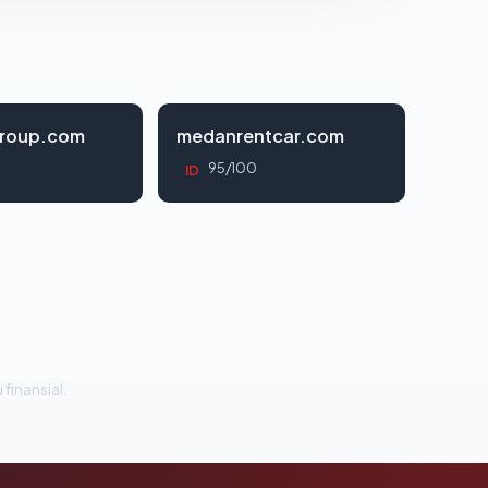
roup.com
medanrentcar.com
95/100
ID
 finansial.