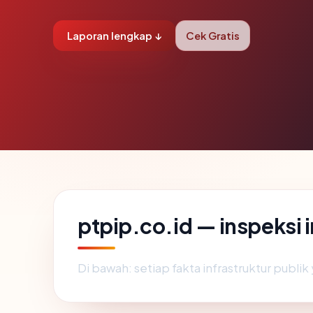
Laporan lengkap ↓
Cek Gratis
ptpip.co.id — inspeksi
Di bawah: setiap fakta infrastruktur publ