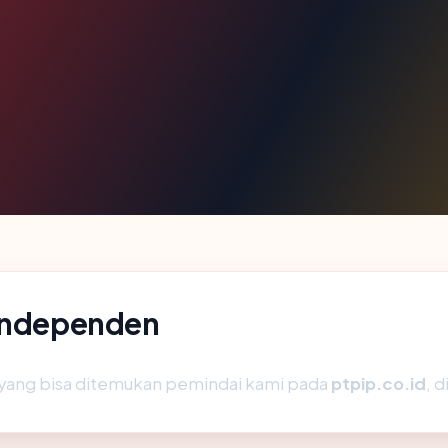
 independen
ik yang bisa ditemukan pemindai kami pada
ptpip.co.id
, 