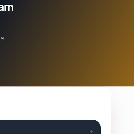
lam
yi.