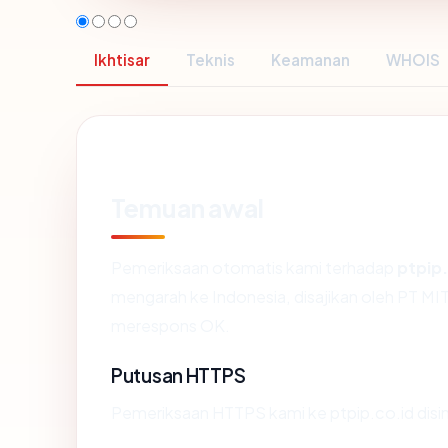
Ikhtisar
Teknis
Keamanan
WHOIS
Temuan awal
Pemeriksaan otomatis kami terhadap
ptpip.
mengarah ke Indonesia, disajikan oleh PT
merespons OK.
Putusan HTTPS
Pemeriksaan HTTPS kami ke ptpip.co.id dis