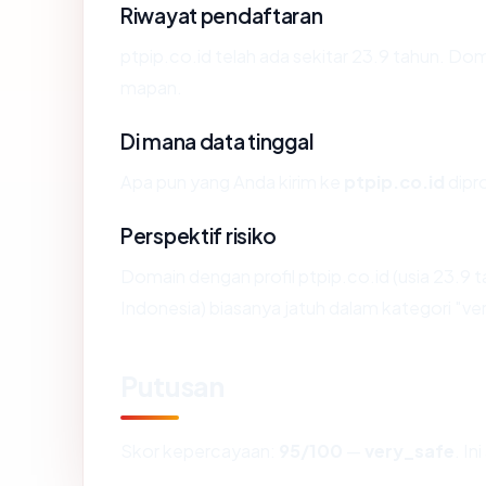
Riwayat pendaftaran
ptpip.co.id telah ada sekitar 23.9 tahun. D
mapan.
Di mana data tinggal
Apa pun yang Anda kirim ke
ptpip.co.id
dipro
Perspektif risiko
Domain dengan profil ptpip.co.id (usia 23.9 
Indonesia) biasanya jatuh dalam kategori "ve
Putusan
Skor kepercayaan:
95/100
—
very_safe
. I