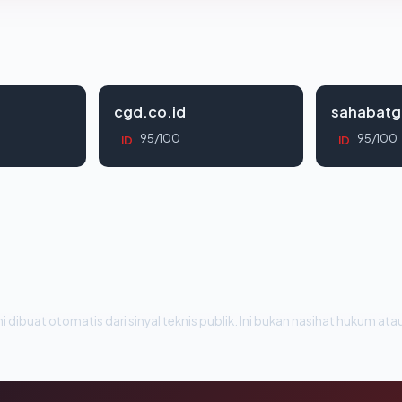
cgd.co.id
sahabatg
95/100
95/100
ID
ID
i dibuat otomatis dari sinyal teknis publik. Ini bukan nasihat hukum atau