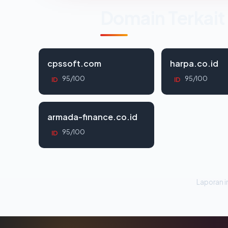
Domain Terkait
cpssoft.com
harpa.co.id
95/100
95/100
ID
ID
armada-finance.co.id
95/100
ID
Laporan in