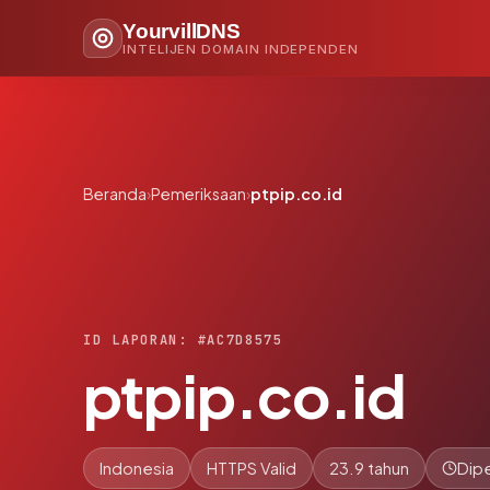
YourvillDNS
INTELIJEN DOMAIN INDEPENDEN
Beranda
›
Pemeriksaan
›
ptpip.co.id
ID LAPORAN: #AC7D8575
ptpip.co.id
Indonesia
HTTPS Valid
23.9 tahun
Dipe