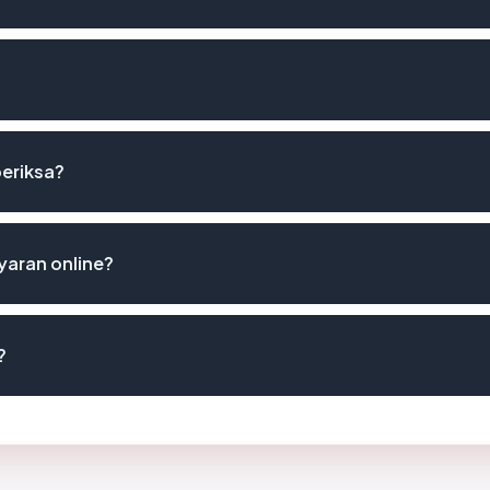
periksa?
aran online?
?