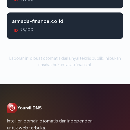
armada-finance.co.id
95/100
ID
Laporan ini dibuat otomatis dari sinyal teknis publik. Ini bukan
nasihat hukum atau finansial.
YourvillDNS
Intelijen domain otomatis dan independen
untuk web terbuka.