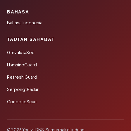
BAHASA
Bahasa Indonesia
TAUTAN SAHABAT
GmvalutaSec
LbmsinoGuard
RefreshiGuard
SerpongtRadar
ConectiqScan
© 2026 YourvillDNS. Semua hak dilindungi.