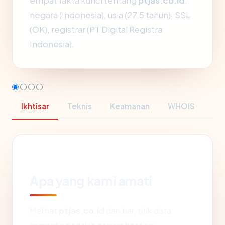
empat fakta kunci tentang
ptjas.co.id
:
negara (Indonesia), usia (27.5 tahun), SSL
(OK), registrar (PT Digital Registra
Indonesia).
Ikhtisar
Teknis
Keamanan
WHOIS
Apa yang kami amati
Melihat
ptjas.co.id
dari luar, titik data