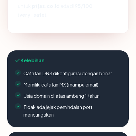
untuk
ptjas.co.id
ada di
95/100
(
very_safe
).
Kelebihan
Catatan DNS dikonfigurasi dengan benar
Memiliki catatan MX (mampu email)
Usia domain di atas ambang 1 tahun
Tidak ada jejak pemindaian port
mencurigakan