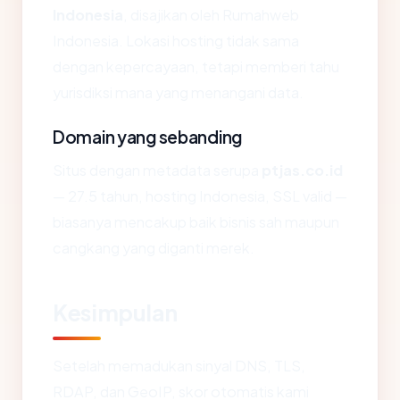
Indonesia
, disajikan oleh Rumahweb
Indonesia. Lokasi hosting tidak sama
dengan kepercayaan, tetapi memberi tahu
yurisdiksi mana yang menangani data.
Domain yang sebanding
Situs dengan metadata serupa
ptjas.co.id
— 27.5 tahun, hosting Indonesia, SSL valid —
biasanya mencakup baik bisnis sah maupun
cangkang yang diganti merek.
Kesimpulan
Setelah memadukan sinyal DNS, TLS,
RDAP, dan GeoIP, skor otomatis kami