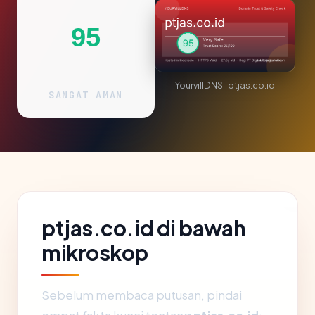
95
YourvillDNS · ptjas.co.id
SANGAT AMAN
ptjas.co.id di bawah
mikroskop
Sebelum membaca putusan, pindai