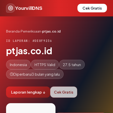
YourvillDNS
Cek Gratis
Beranda
›
Pemeriksaan
›
ptjas.co.id
ID LAPORAN: #DE0F9236
ptjas.co.id
Indonesia
HTTPS Valid
27.5 tahun
Diperbarui
3 bulan yang lalu
Laporan lengkap ↓
Cek Gratis