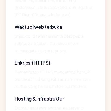
terpenting adalah negara hosting
(Indonesia), status SSL (OK), dan registrar
(PT Digital Registra Indonesia).
Waktu di web terbuka
ptjas.co.id telah terlihat di DNS publik
sekitar 27.5 tahun. Itu cukup untuk
meninggalkan jejak reputasi.
Enkripsi (HTTPS)
Pemeriksaan HTTPS mengembalikan OK.
Sertifikat TLS yang valid adalah minimum
mutlak yang harus dimiliki situs modern.
Hosting & infrastruktur
Domain saat ini mengarah ke server di