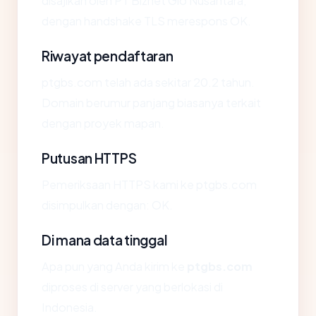
disajikan oleh PT Biznet Gio Nusantara,
dengan handshake TLS merespons OK.
Riwayat pendaftaran
ptgbs.com telah ada sekitar 20.2 tahun.
Domain berumur panjang biasanya terkait
dengan proyek mapan.
Putusan HTTPS
Pemeriksaan HTTPS kami ke ptgbs.com
disimpulkan dengan: OK.
Di mana data tinggal
Apa pun yang Anda kirim ke
ptgbs.com
diproses di server yang berlokasi di
Indonesia.