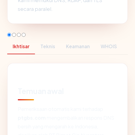
kami memukul DNS, RDAP, dan TLS
secara paralel.
Ikhtisar
Teknis
Keamanan
WHOIS
Temuan awal
Pemeriksaan otomatis kami terhadap
ptgbs.com
mengembalikan respons DNS
bersih yang mengarah ke Indonesia,