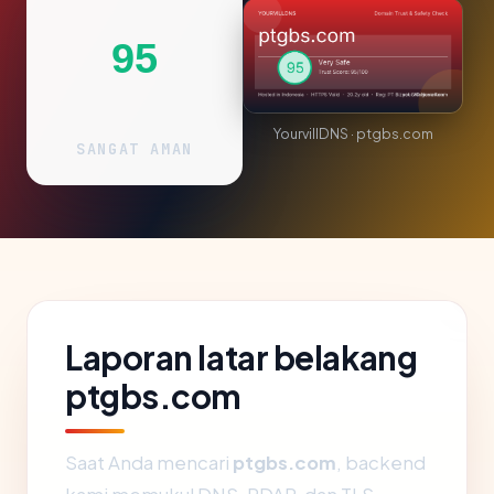
95
YourvillDNS · ptgbs.com
SANGAT AMAN
Laporan latar belakang
ptgbs.com
Saat Anda mencari
ptgbs.com
, backend