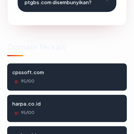
ptgbs.com disembunyikan?
Domain Terkait
cpssoft.com
95/100
ID
harpa.co.id
95/100
ID