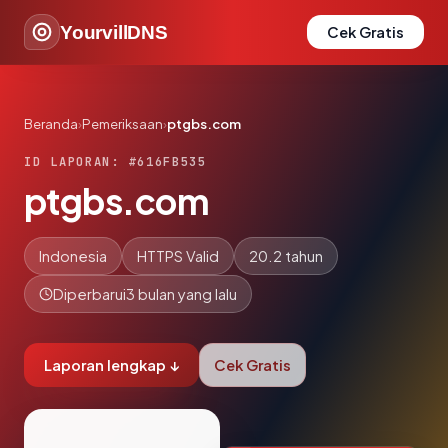
YourvillDNS
Cek Gratis
Beranda
›
Pemeriksaan
›
ptgbs.com
ID LAPORAN: #616FB535
ptgbs.com
Indonesia
HTTPS Valid
20.2 tahun
Diperbarui
3 bulan yang lalu
Laporan lengkap ↓
Cek Gratis