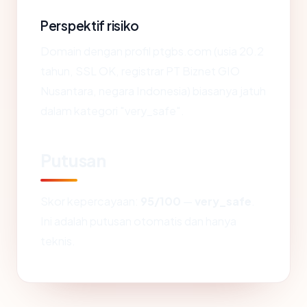
Perspektif risiko
Domain dengan profil ptgbs.com (usia 20.2
tahun, SSL OK, registrar PT Biznet GIO
Nusantara, negara Indonesia) biasanya jatuh
dalam kategori "very_safe".
Putusan
Skor kepercayaan:
95/100
—
very_safe
.
Ini adalah putusan otomatis dan hanya
teknis.