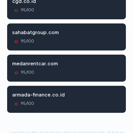
cgd.co.id
95/100
ID
sahabatgroup.com
95/100
ID
medanrentcar.com
95/100
ID
armada-finance.co.id
95/100
ID
Laporan ini dibuat otomatis dari sinyal teknis publik. Ini bukan