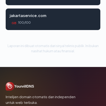
jakartaservice.com
100/100
GB
Laporan ini dibuat otomatis dari sinyal teknis publik. Ini bukan
nasihat hukum atau finansial.
YourvillDNS
Intelijen domain otomatis dan independen
untuk web terbuka.