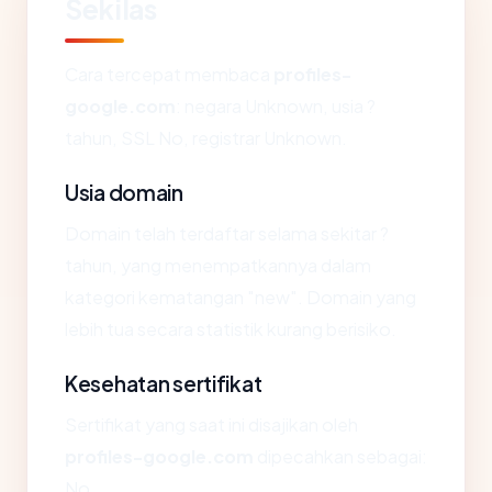
Sekilas
Cara tercepat membaca
profiles-
google.com
: negara Unknown, usia ?
tahun, SSL No, registrar Unknown.
Usia domain
Domain telah terdaftar selama sekitar ?
tahun, yang menempatkannya dalam
kategori kematangan "new". Domain yang
lebih tua secara statistik kurang berisiko.
Kesehatan sertifikat
Sertifikat yang saat ini disajikan oleh
profiles-google.com
dipecahkan sebagai:
No.