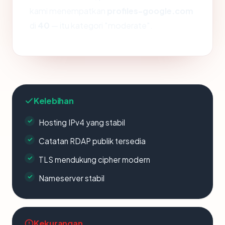
kami menempatkan
profiles-google.com
di
40
— itu kategori "moderate".
Kelebihan
Hosting IPv4 yang stabil
Catatan RDAP publik tersedia
TLS mendukung cipher modern
Nameserver stabil
Kekurangan