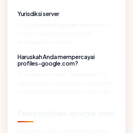
Yurisdiksi server
IP di balik
profiles-google.com
berada di
Unknown, pada infrastruktur yang
disediakan oleh Unknown.
Haruskah Anda mempercayai
profiles-google.com?
Skor kami murni teknis. Situs dengan SSL
valid, beberapa tahun riwayat, dan registrar
terkemuka cenderung berskor lebih tinggi.
Posisi profiles-google.com
Pada skala 0-100, pemeriksaan otomatis