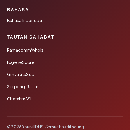
BAHASA
Bahasa Indonesia
TAUTAN SAHABAT
RamacommWhois
FxgeneScore
GmvalutaSec
SerpongtRadar
CitatahmSSL
© 2026 YourvillDNS. Semua hak dilindungi.