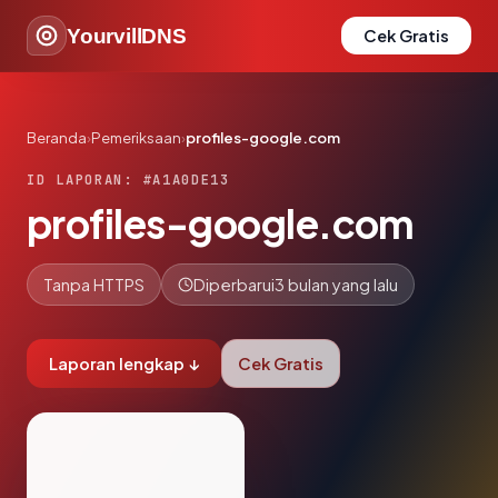
YourvillDNS
Cek Gratis
Beranda
›
Pemeriksaan
›
profiles-google.com
ID LAPORAN: #A1A0DE13
profiles-google.com
Tanpa HTTPS
Diperbarui
3 bulan yang lalu
Laporan lengkap ↓
Cek Gratis