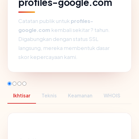
profiles-google.com
Catatan publik untuk
profiles-
google.com
kembali sekitar ? tahun.
Digabungkan dengan status SSL
langsung, mereka membentuk dasar
skor kepercayaan kami.
Ikhtisar
Teknis
Keamanan
WHOIS