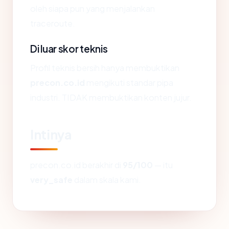
oleh siapa pun yang menjalankan
traceroute.
Di luar skor teknis
Profil teknis bersih hanya membuktikan
precon.co.id
mengikuti standar pipa
industri. TIDAK membuktikan konten jujur.
Intinya
precon.co.id berakhir di
95/100
— itu
very_safe
dalam skala kami.