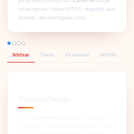
yang dikumpulkan untuk
precon.co.id
:
lokasi server, status HTTPS, registrar, usia
domain, dan konfigurasi DNS.
Ikhtisar
Teknis
Keamanan
WHOIS
Tinjauan Teknis
Domain
precon.co.id
dapat dijangkau dan
mengarah ke Indonesia via Maxindo Mintra