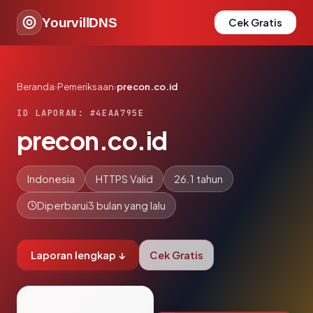
YourvillDNS
Cek Gratis
Beranda
›
Pemeriksaan
›
precon.co.id
ID LAPORAN: #4EAA795E
precon.co.id
Indonesia
HTTPS Valid
26.1 tahun
Diperbarui
3 bulan yang lalu
Laporan lengkap ↓
Cek Gratis