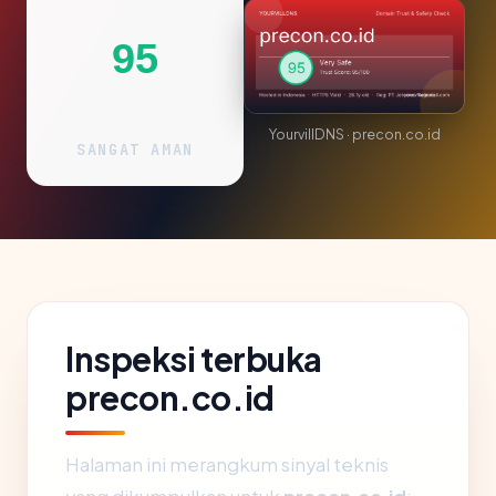
95
YourvillDNS · precon.co.id
SANGAT AMAN
Inspeksi terbuka
precon.co.id
Halaman ini merangkum sinyal teknis