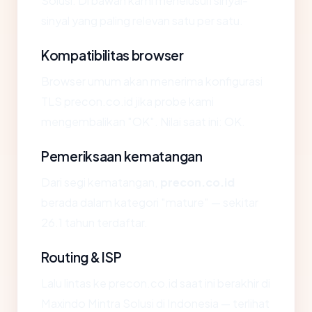
Solusi. Di bawah kami menelusuri sinyal-
sinyal yang paling relevan satu per satu.
Kompatibilitas browser
Browser umum akan menerima konfigurasi
TLS precon.co.id jika probe kami
mengembalikan "OK". Nilai saat ini: OK.
Pemeriksaan kematangan
Dari segi kematangan,
precon.co.id
berada dalam kategori "mature" — sekitar
26.1 tahun terdaftar.
Routing & ISP
Lalu lintas ke precon.co.id saat ini berakhir di
Maxindo Mintra Solusi di Indonesia — terlihat