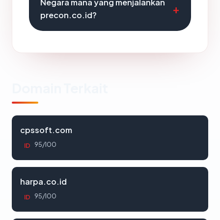
Negara mana yang menjalankan
precon.co.id?
Domain Terkait
cpssoft.com
95/100
ID
harpa.co.id
95/100
ID