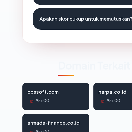
Apakah skor cukup untuk memutuskan
Domain Terkait
cpssoft.com
harpa.co.id
95/100
95/100
ID
ID
armada-finance.co.id
95/100
ID