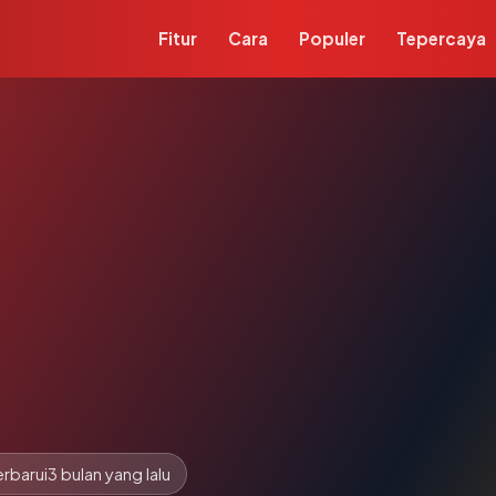
Fitur
Cara
Populer
Tepercaya
d
rbarui
3 bulan yang lalu