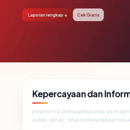
Laporan lengkap ↓
Cek Gratis
Kepercayaan dan Inform
polytron.co.id merupakan situs resmi dari
kulkas, dan AC. Situs ini menunjukkan siny