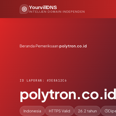
YourvillDNS
INTELIJEN DOMAIN INDEPENDEN
Beranda
›
Pemeriksaan
›
polytron.co.id
ID LAPORAN: #3E8A12C6
polytron.co.i
Indonesia
HTTPS Valid
26.2 tahun
Dipe