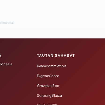
 finansial.
A
TAUTAN SAHABAT
donesia
RamacommWhois
FxgeneScore
GmvalutaSec
SerpongtRadar