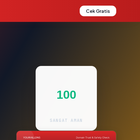
Cek Gratis
100
SANGAT AMAN