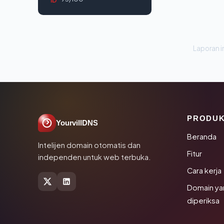
Laporan in
PRODU
YourvillDNS
Beranda
Intelijen domain otomatis dan
Fitur
independen untuk web terbuka.
Cara kerja
Domain ya
diperiksa