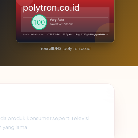
YourvillDNS · polytron.co.id
ada produk konsumer seperti televisi,
n yang lama.