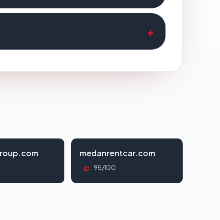
roup.com
medanrentcar.com
95/100
ID