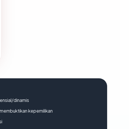
densial/dinamis
ak membuktikan kepemilikan
si