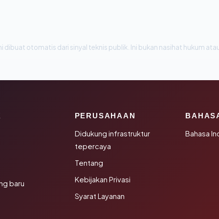
i dibuat otomatis dari sinyal teknis publik. Ini bukan nasihat hukum atau
K
PERUSAHAAN
BAHAS
Didukung infrastruktur
Bahasa In
tepercaya
Tentang
Kebijakan Privasi
ng baru
Syarat Layanan