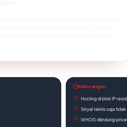
lytron
produsen elektronik lokal dengan jaringan distribusi yang
vasi produk dan layanan purna jual yang baik. Situs resmi
percayaan, didukung oleh umur domain yang panjang
Kekurangan
Hosting di blok IP resi
Sinyal teknis saja tid
WHOIS dilindungi priva