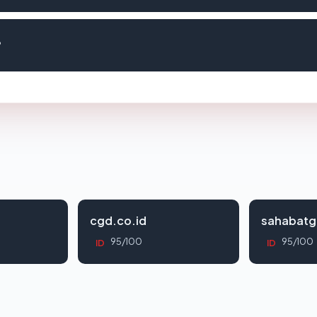
?
cgd.co.id
sahabatg
95/100
95/100
ID
ID