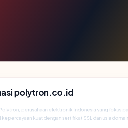
asi polytron.co.id
 Polytron, perusahaan elektronik Indonesia yang fokus p
al kepercayaan kuat dengan sertifikat SSL dan usia domai