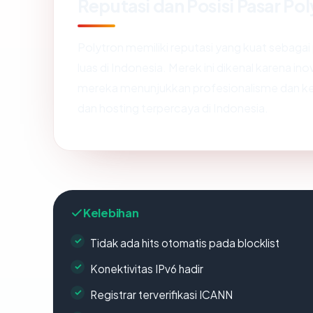
Reputasi dan Posisi Pasar Po
Polytron memiliki reputasi yang kuat sebagai 
luas di Indonesia. Merek ini dikenal karena ino
mereka menunjukkan profesionalisme dan ke
dan hosting terpercaya di Indonesia.
Kelebihan
Tidak ada hits otomatis pada blocklist
Konektivitas IPv6 hadir
Registrar terverifikasi ICANN