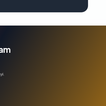
lam
yi.