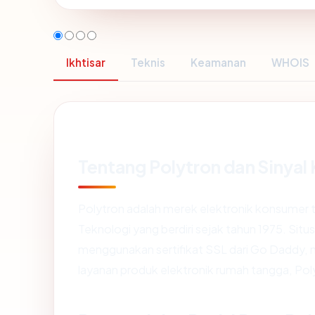
Ikhtisar
Teknis
Keamanan
WHOIS
Tentang Polytron dan Sinyal
Polytron adalah merek elektronik konsumer t
Teknologi yang berdiri sejak tahun 1975. Sit
menggunakan sertifikat SSL dari Go Daddy, 
layanan produk elektronik rumah tangga, Polyt