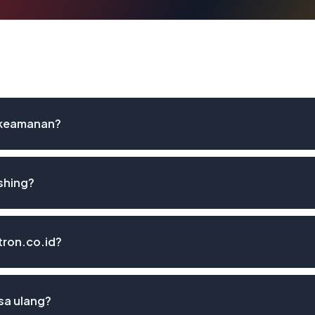
t keamanan?
shing?
tron.co.id?
sa ulang?