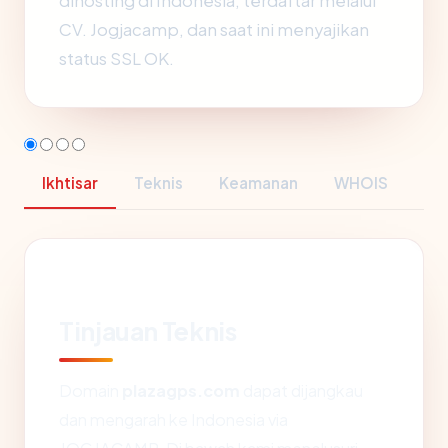
dihosting di Indonesia, terdaftar melalui
CV. Jogjacamp, dan saat ini menyajikan
status SSL OK.
Ikhtisar
Teknis
Keamanan
WHOIS
Tinjauan Teknis
Domain
plazagps.com
dapat dijangkau
dan mengarah ke Indonesia via