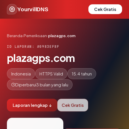
YourvillDNS
Cek Gratis
Beranda
›
Pemeriksaan
›
plazagps.com
ID LAPORAN: #0983EF8F
plazagps.com
Indonesia
HTTPS Valid
15.4 tahun
Diperbarui
3 bulan yang lalu
Laporan lengkap ↓
Cek Gratis