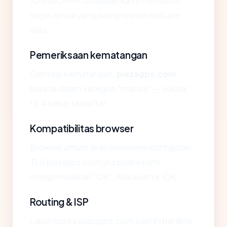
JOGJACAMP. Di bawah kami menelusuri
sinyal-sinyal yang paling relevan satu per
satu.
Pemeriksaan kematangan
Dari segi kematangan,
plazagps.com
berada dalam kategori "mature" — sekitar
15.4 tahun terdaftar.
Kompatibilitas browser
Browser umum akan menerima konfigurasi
TLS plazagps.com jika probe kami
mengembalikan "OK". Nilai saat ini: OK.
Routing & ISP
Lalu lintas ke plazagps.com saat ini berakhir