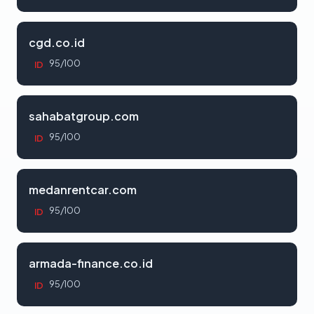
cgd.co.id
95/100
ID
sahabatgroup.com
95/100
ID
medanrentcar.com
95/100
ID
armada-finance.co.id
95/100
ID