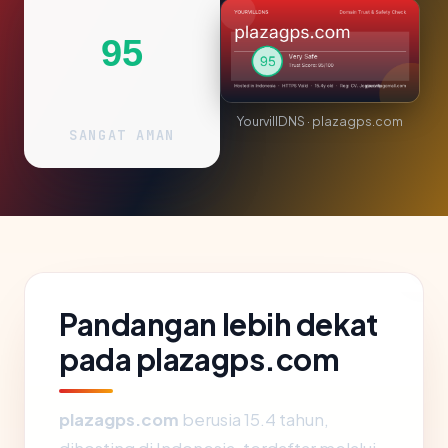
95
YourvillDNS · plazagps.com
SANGAT AMAN
Pandangan lebih dekat
pada plazagps.com
plazagps.com
berusia 15.4 tahun,