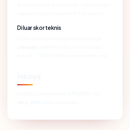
di JOGJACAMP di Indonesia — terlihat oleh
siapa pun yang menjalankan traceroute.
Di luar skor teknis
Profil teknis bersih hanya membuktikan
plazagps.com
mengikuti standar pipa
industri. TIDAK membuktikan konten jujur.
Intinya
plazagps.com berakhir di
95/100
— itu
very_safe
dalam skala kami.