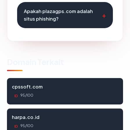
Apakah plazagps.com adalah
situs phishing?
Domain Terkait
cpssoft.com
95/100
ID
harpa.co.id
95/100
ID