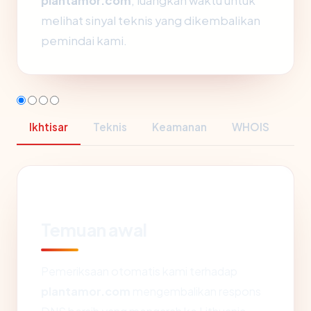
plantamor.com
, luangkan waktu untuk
melihat sinyal teknis yang dikembalikan
pemindai kami.
Ikhtisar
Teknis
Keamanan
WHOIS
Temuan awal
Pemeriksaan otomatis kami terhadap
plantamor.com
mengembalikan respons