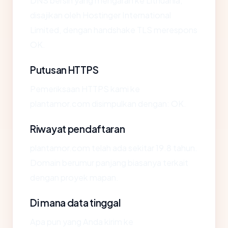
DNS bersih yang mengarah ke Lithuania,
disajikan oleh Hostinger International
Limited, dengan handshake TLS merespons
OK.
Putusan HTTPS
Pemeriksaan HTTPS kami ke
plantamor.com disimpulkan dengan: OK.
Riwayat pendaftaran
plantamor.com telah ada sekitar 19.8 tahun.
Domain berumur panjang biasanya terkait
dengan proyek mapan.
Di mana data tinggal
Apa pun yang Anda kirim ke