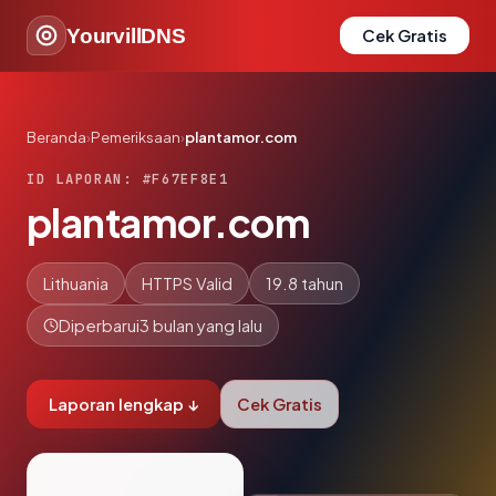
YourvillDNS
Cek Gratis
Beranda
›
Pemeriksaan
›
plantamor.com
ID LAPORAN: #F67EF8E1
plantamor.com
Lithuania
HTTPS Valid
19.8 tahun
Diperbarui
3 bulan yang lalu
Laporan lengkap ↓
Cek Gratis