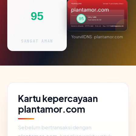
95
YourvillDNS · plantamor.com
SANGAT AMAN
Kartu kepercayaan
plantamor.com
Sebelum bertransaksi dengan