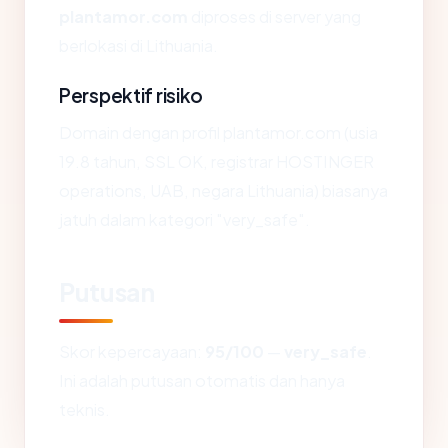
plantamor.com
diproses di server yang
berlokasi di Lithuania.
Perspektif risiko
Domain dengan profil plantamor.com (usia
19.8 tahun, SSL OK, registrar HOSTINGER
operations, UAB, negara Lithuania) biasanya
jatuh dalam kategori "very_safe".
Putusan
Skor kepercayaan:
95/100
—
very_safe
.
Ini adalah putusan otomatis dan hanya
teknis.