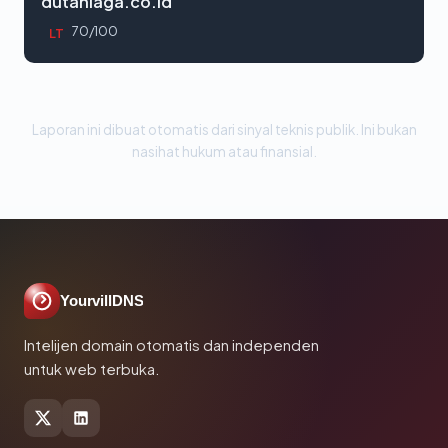
dutaniaga.co.id
70/100
LT
Laporan ini dibuat otomatis dari sinyal teknis publik. Ini bukan
nasihat hukum atau finansial.
YourvillDNS
Intelijen domain otomatis dan independen
untuk web terbuka.