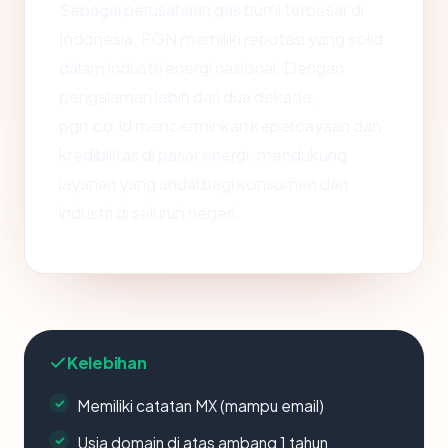
Sebagai perusahaan gas bumi terbesar di
Indonesia, PGN memiliki reputasi yang solid
dalam industri energi nasional. Dengan
pengalaman lebih dari dua dekade,
pgn.co.id mencerminkan kepercayaan dan
kredibilitas di pasar energi, mendukung
layanan yang andal bagi konsumen dan
industri di seluruh negeri.
Kelebihan
Memiliki catatan MX (mampu email)
Usia domain di atas ambang 1 tahun