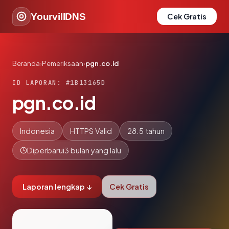
YourvillDNS
Cek Gratis
Beranda
›
Pemeriksaan
›
pgn.co.id
ID LAPORAN: #1B13165D
pgn.co.id
Indonesia
HTTPS Valid
28.5 tahun
Diperbarui
3 bulan yang lalu
Laporan lengkap ↓
Cek Gratis