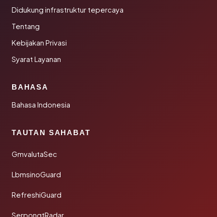
Didukung infrastruktur tepercaya
Tentang
Kebijakan Privasi
Syarat Layanan
BAHASA
Bahasa Indonesia
TAUTAN SAHABAT
GmvalutaSec
LbmsinoGuard
RefreshiGuard
SerpongtRadar