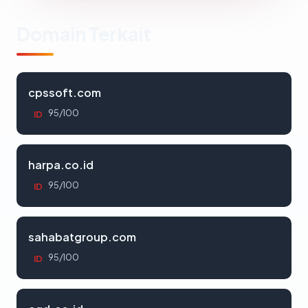
Domain Terkait
cpssoft.com
95/100
ID
harpa.co.id
95/100
ID
sahabatgroup.com
95/100
ID