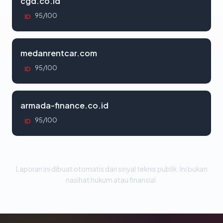
cgd.co.id
95/100
ID
medanrentcar.com
95/100
ID
armada-finance.co.id
95/100
ID
Laporan ini dibuat otomatis dari sinyal teknis publik. Ini bukan
nasihat hukum atau finansial.