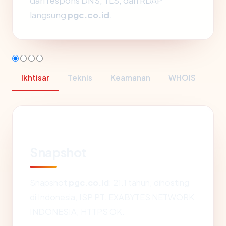
dari respons DNS, TLS, dan RDAP
langsung
pgc.co.id
.
Ikhtisar
Teknis
Keamanan
WHOIS
Snapshot
Snapshot
pgc.co.id
: 21.1 tahun, dihosting
di Indonesia, ISP PT. EXABYTES NETWORK
INDONESIA, HTTPS OK.