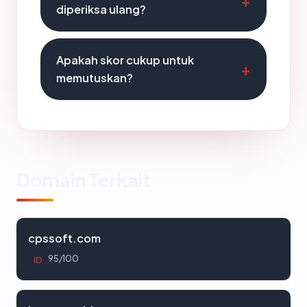
diperiksa ulang?
Apakah skor cukup untuk
memutuskan?
Domain Terkait
cpssoft.com
95/100
ID