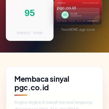
95
YourvillDNS · pgc.co.id
SANGAT AMAN
Membaca sinyal
pgc.co.id
Angka-angka di bawah berasal langsung