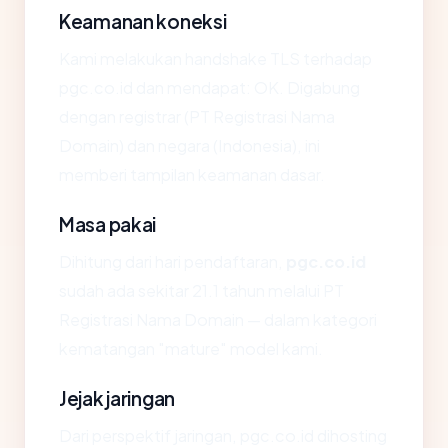
Keamanan koneksi
Kami melakukan handshake TLS terhadap
pgc.co.id dan mendapat: OK. Digabung
dengan registrar (PT Registrasi Nama
Domain) dan negara (Indonesia), ini
memberi tampilan keamanan dasar.
Masa pakai
Dihitung dari hari pendaftaran,
pgc.co.id
sudah ada sekitar 21.1 tahun melalui PT
Registrasi Nama Domain — dalam kategori
kematangan "mature" model kami.
Jejak jaringan
Dari perspektif jaringan, pgc.co.id dihosting