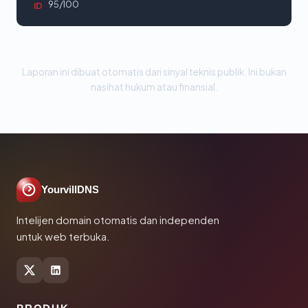
95/100
ID
Laporan ini dibuat otomatis dari sinyal teknis publik. Ini bukan
nasihat hukum atau finansial.
YourvillDNS
Intelijen domain otomatis dan independen
untuk web terbuka.