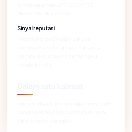
di Indonesia melalui PT. EXABYTES
NETWORK INDONESIA.
Sinyal reputasi
Infrastruktur publik saja tidak bisa
membuktikan situs aman — hanya bisa
menunjukkan apakah situs mengikuti
standar industri.
Dalam satu kalimat
pgc.co.id
saat ini berperingkat
very_safe
dengan skor
95/100
, berdasarkan murni
fakta infrastruktur publik.