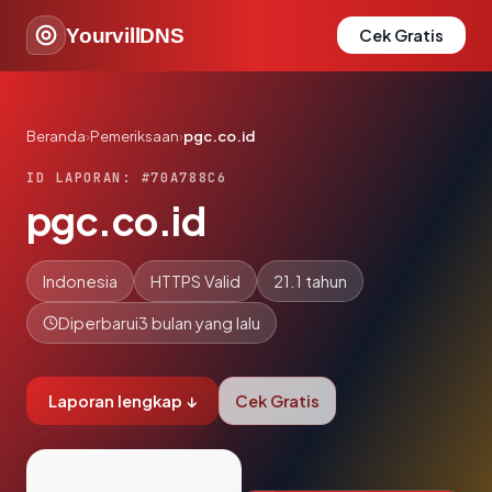
YourvillDNS
Cek Gratis
Beranda
›
Pemeriksaan
›
pgc.co.id
ID LAPORAN: #70A788C6
pgc.co.id
Indonesia
HTTPS Valid
21.1 tahun
Diperbarui
3 bulan yang lalu
Laporan lengkap ↓
Cek Gratis