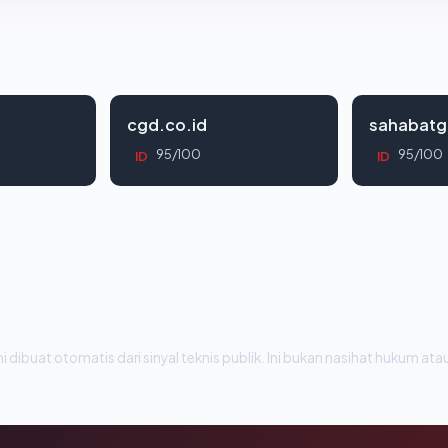
cgd.co.id
sahabatg
95/100
95/100
ID
ID
i dibuat otomatis dari sinyal teknis publik. Ini bukan nasihat hukum atau