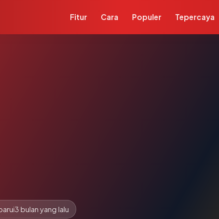
Fitur
Cara
Populer
Tepercaya
barui
3 bulan yang lalu