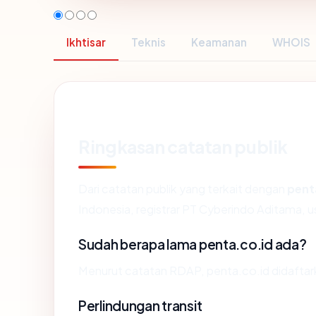
Ikhtisar
Teknis
Keamanan
WHOIS
Ringkasan catatan publik
Dari catatan publik yang terkait dengan
pent
Indonesia, registrar PT Cyberindo Aditama, us
Sudah berapa lama penta.co.id ada?
Menurut catatan RDAP, penta.co.id didaftark
Perlindungan transit