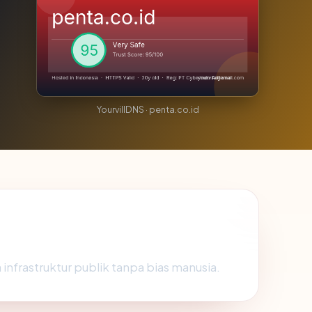
YourvillDNS · penta.co.id
 infrastruktur publik tanpa bias manusia.