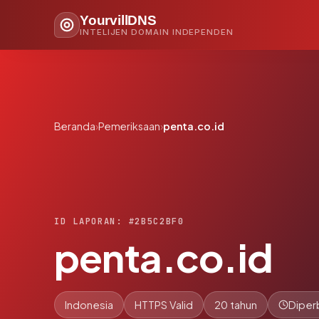
YourvillDNS
INTELIJEN DOMAIN INDEPENDEN
Beranda
›
Pemeriksaan
›
penta.co.id
ID LAPORAN: #2B5C2BF0
penta.co.id
Indonesia
HTTPS Valid
20 tahun
Diper