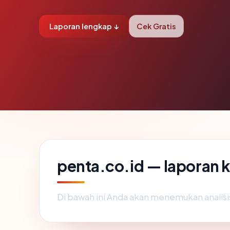
Laporan lengkap ↓
Cek Gratis
penta.co.id — laporan
Di bawah ini Anda akan menemukan analis