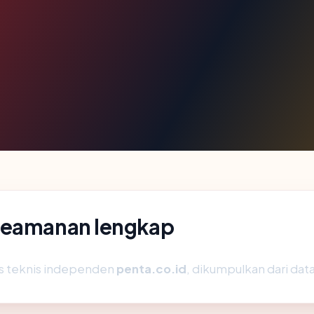
 keamanan lengkap
is teknis independen
penta.co.id
, dikumpulkan dari data