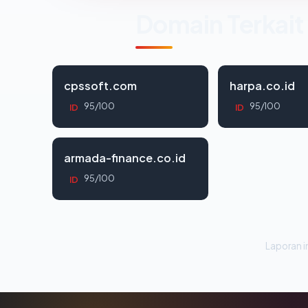
Domain Terkait
cpssoft.com
harpa.co.id
95/100
95/100
ID
ID
armada-finance.co.id
95/100
ID
Laporan in