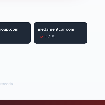
roup.com
medanrentcar.com
95/100
ID
 finansial.