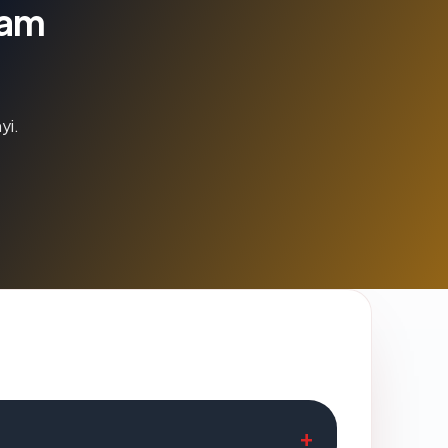
lam
yi.