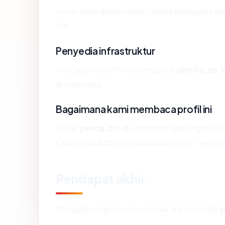
Untuk data dalam transit antara pengguna d
OK.
Penyedia infrastruktur
Pencarian GeoIP menempatkan
penta.co.i
di Indonesia.
Bagaimana kami membaca profil ini
Untuk
penta.co.id
, gambaran gabungan (20 
Cyberindo Aditama) jatuh dalam pita "very_s
Pendapat akhir
Menggabungkan semua sinyal, kami menilai
p