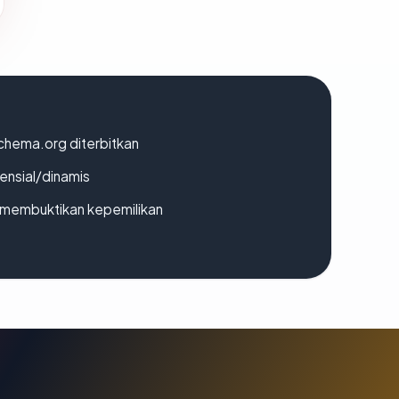
chema.org diterbitkan
densial/dinamis
ak membuktikan kepemilikan