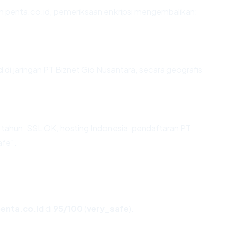
an penta.co.id, pemeriksaan enkripsi mengembalikan:
d
di jaringan PT Biznet Gio Nusantara, secara geografis
tahun, SSL OK, hosting Indonesia, pendaftaran PT
afe".
enta.co.id
di
95/100
(
very_safe
).