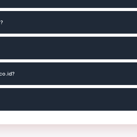
d?
co.id?