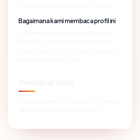
Indonesia, secara geografis di Indonesia.
Bagaimana kami membaca profil ini
Untuk
pear.co.id
, gambaran gabungan
(16.4 tahun, SSL OK, hosting Indonesia,
pendaftaran PT Digital Registra Indonesia)
jatuh dalam pita "very_safe".
Pendapat akhir
Menggabungkan semua sinyal, kami menilai
pear.co.id
di
95/100
(
very_safe
).