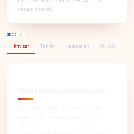
kami memukul DNS, RDAP, dan TLS
secara paralel.
Ikhtisar
Teknis
Keamanan
WHOIS
Ringkasan catatan publik
Dari catatan publik yang terkait dengan
pear.co.id
, kami mengekstrak empat
anchor: negara Indonesia, registrar PT