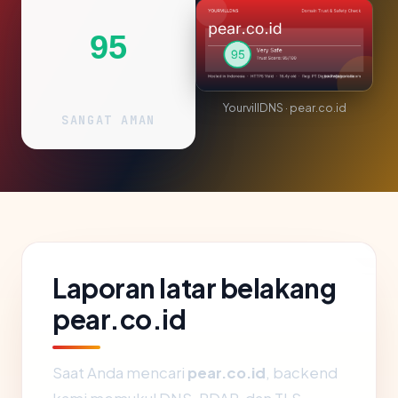
95
YourvillDNS · pear.co.id
SANGAT AMAN
Laporan latar belakang
pear.co.id
Saat Anda mencari
pear.co.id
, backend