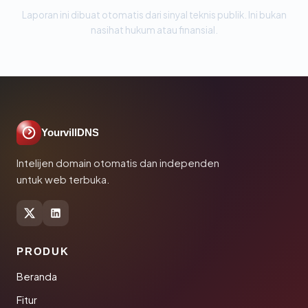
Laporan ini dibuat otomatis dari sinyal teknis publik. Ini bukan
nasihat hukum atau finansial.
YourvillDNS
Intelijen domain otomatis dan independen
untuk web terbuka.
PRODUK
Beranda
Fitur