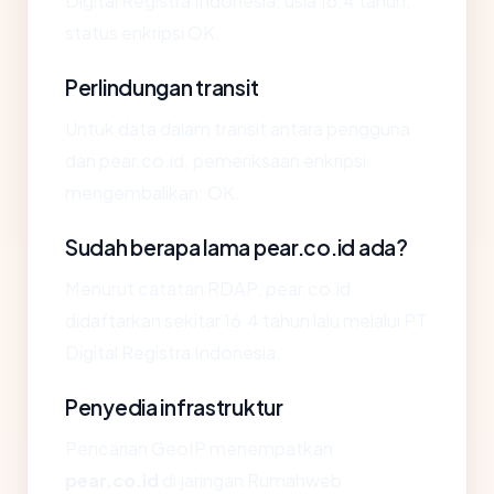
Digital Registra Indonesia, usia 16.4 tahun,
status enkripsi OK.
Perlindungan transit
Untuk data dalam transit antara pengguna
dan pear.co.id, pemeriksaan enkripsi
mengembalikan: OK.
Sudah berapa lama pear.co.id ada?
Menurut catatan RDAP, pear.co.id
didaftarkan sekitar 16.4 tahun lalu melalui PT
Digital Registra Indonesia.
Penyedia infrastruktur
Pencarian GeoIP menempatkan
pear.co.id
di jaringan Rumahweb