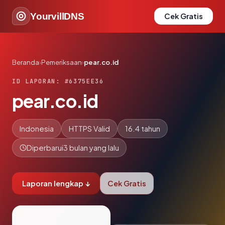
YourvillDNS
Cek Gratis
Beranda
›
Pemeriksaan
›
pear.co.id
ID LAPORAN: #6375EE36
pear.co.id
Indonesia
HTTPS Valid
16.4 tahun
Diperbarui
3 bulan yang lalu
Laporan lengkap ↓
Cek Gratis