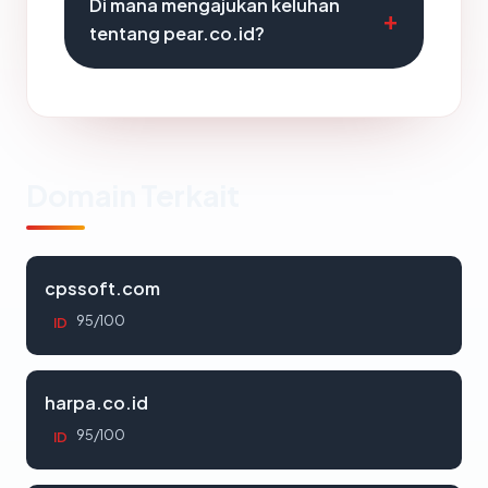
Di mana mengajukan keluhan
tentang pear.co.id?
Domain Terkait
cpssoft.com
95/100
ID
harpa.co.id
95/100
ID