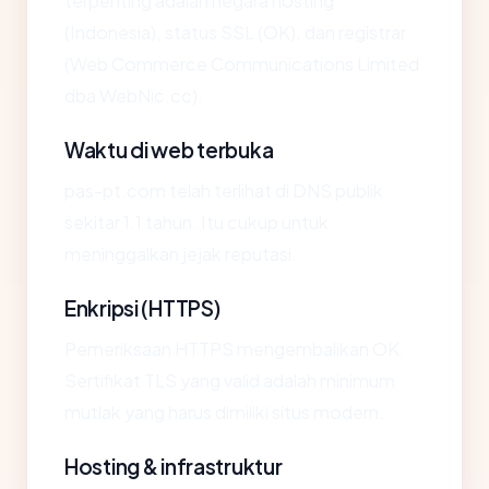
terpenting adalah negara hosting
(Indonesia), status SSL (OK), dan registrar
(Web Commerce Communications Limited
dba WebNic.cc).
Waktu di web terbuka
pas-pt.com telah terlihat di DNS publik
sekitar 1.1 tahun. Itu cukup untuk
meninggalkan jejak reputasi.
Enkripsi (HTTPS)
Pemeriksaan HTTPS mengembalikan OK.
Sertifikat TLS yang valid adalah minimum
mutlak yang harus dimiliki situs modern.
Hosting & infrastruktur