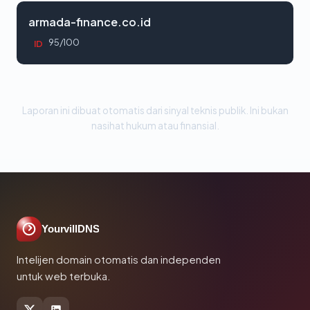
armada-finance.co.id
95/100
ID
Laporan ini dibuat otomatis dari sinyal teknis publik. Ini bukan
nasihat hukum atau finansial.
YourvillDNS
Intelijen domain otomatis dan independen
untuk web terbuka.