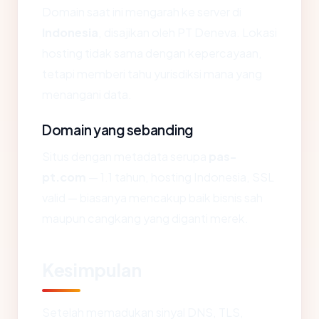
Domain saat ini mengarah ke server di
Indonesia
, disajikan oleh PT Deneva. Lokasi
hosting tidak sama dengan kepercayaan,
tetapi memberi tahu yurisdiksi mana yang
menangani data.
Domain yang sebanding
Situs dengan metadata serupa
pas-
pt.com
— 1.1 tahun, hosting Indonesia, SSL
valid — biasanya mencakup baik bisnis sah
maupun cangkang yang diganti merek.
Kesimpulan
Setelah memadukan sinyal DNS, TLS,