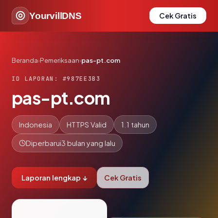
YourvillDNS
Cek Gratis
Beranda
›
Pemeriksaan
›
pas-pt.com
ID LAPORAN: #987EE3B3
pas-pt.com
Indonesia
HTTPS Valid
1.1 tahun
Diperbarui
3 bulan yang lalu
Laporan lengkap ↓
Cek Gratis