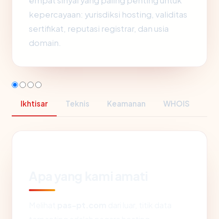
empat sinyal yang paling penting untuk
kepercayaan: yurisdiksi hosting, validitas
sertifikat, reputasi registrar, dan usia
domain.
Ikhtisar
Teknis
Keamanan
WHOIS
Apa yang kami amati
Melihat
pas-pt.com
dari luar, titik data