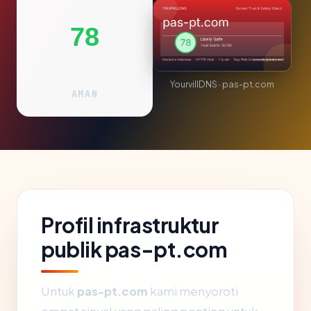
78
YourvillDNS · pas-pt.com
AMAN
Profil infrastruktur
publik pas-pt.com
Untuk
pas-pt.com
kami menyoroti