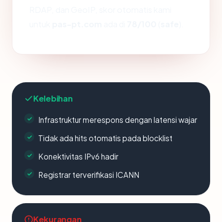
RDAP, dan GeoIP, skor otomatis kami
untuk
pas-pt.com
ada di
78/100
(
safe
).
Kelebihan
Infrastruktur merespons dengan latensi wajar
Tidak ada hits otomatis pada blocklist
Konektivitas IPv6 hadir
Registrar terverifikasi ICANN
Kekurangan