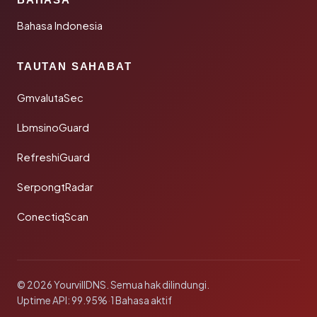
Bahasa Indonesia
TAUTAN SAHABAT
GmvalutaSec
LbmsinoGuard
RefreshiGuard
SerpongtRadar
ConectiqScan
© 2026 YourvillDNS. Semua hak dilindungi.
Uptime API: 99.95%
·
1 Bahasa aktif