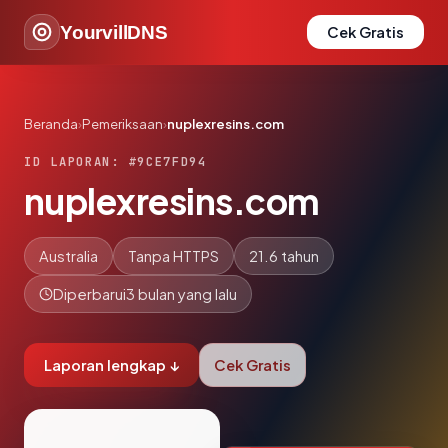
YourvillDNS
Cek Gratis
Beranda
›
Pemeriksaan
›
nuplexresins.com
ID LAPORAN: #9CE7FD94
nuplexresins.com
Australia
Tanpa HTTPS
21.6 tahun
Diperbarui
3 bulan yang lalu
Laporan lengkap ↓
Cek Gratis