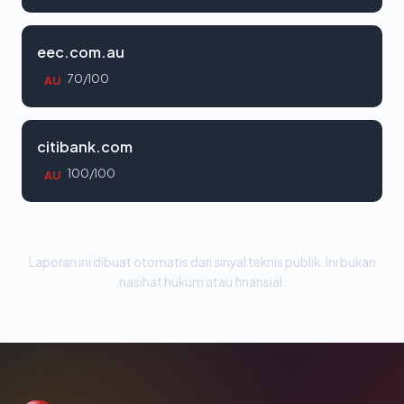
eec.com.au
70/100
AU
citibank.com
100/100
AU
Laporan ini dibuat otomatis dari sinyal teknis publik. Ini bukan
nasihat hukum atau finansial.