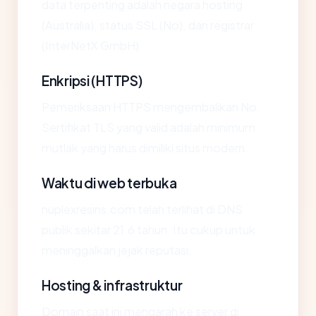
data terpenting adalah negara hosting
(Australia), status SSL (No), dan registrar
(InterNetX GmbH).
Enkripsi (HTTPS)
Pemeriksaan HTTPS mengembalikan No.
Sertifikat TLS yang valid adalah minimum
mutlak yang harus dimiliki situs modern.
Waktu di web terbuka
nuplexresins.com telah terlihat di DNS
publik sekitar 21.6 tahun. Itu cukup untuk
meninggalkan jejak reputasi.
Hosting & infrastruktur
Domain saat ini mengarah ke server di