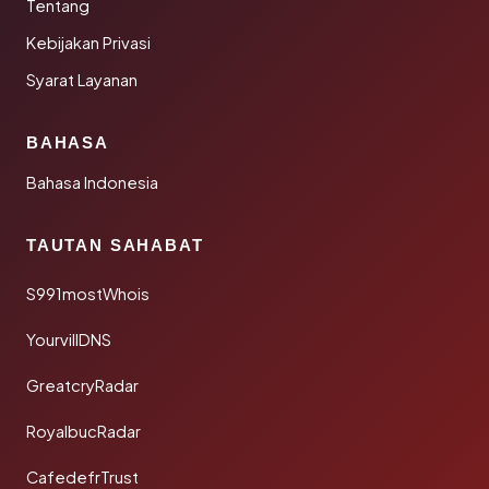
Tentang
Kebijakan Privasi
Syarat Layanan
BAHASA
Bahasa Indonesia
TAUTAN SAHABAT
S991mostWhois
YourvillDNS
GreatcryRadar
RoyalbucRadar
CafedefrTrust