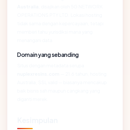
Australia
, disajikan oleh 5G NETWORK
OPERATIONS PTY LTD. Lokasi hosting
tidak sama dengan kepercayaan, tetapi
memberi tahu yurisdiksi mana yang
menangani data.
Domain yang sebanding
Situs dengan metadata serupa
nuplexresins.com
— 21.6 tahun, hosting
Australia, SSL valid — biasanya mencakup
baik bisnis sah maupun cangkang yang
diganti merek.
Kesimpulan