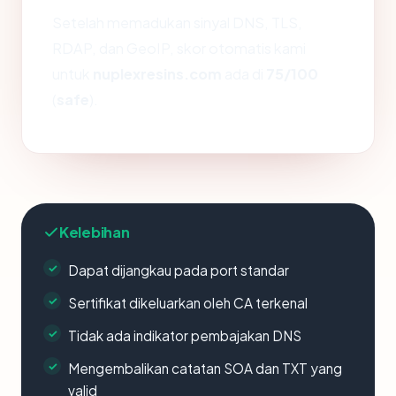
Setelah memadukan sinyal DNS, TLS,
RDAP, dan GeoIP, skor otomatis kami
untuk
nuplexresins.com
ada di
75/100
(
safe
).
Kelebihan
Dapat dijangkau pada port standar
Sertifikat dikeluarkan oleh CA terkenal
Tidak ada indikator pembajakan DNS
Mengembalikan catatan SOA dan TXT yang
valid