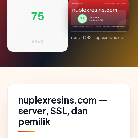
75
YourvillDNS · nuplexresins.com
AMAN
nuplexresins.com —
server, SSL, dan
pemilik