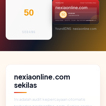
50
YourvillDNS · nexiaonline.com
SEDANG
nexiaonline.com
sekilas
Ini adalah audit kepercayaan otomatis