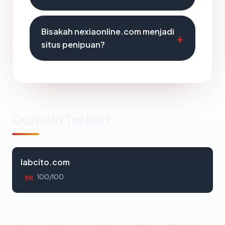
Bisakah nexiaonline.com menjadi
situs penipuan?
Domain Terkait
labcito.com
100/100
BR