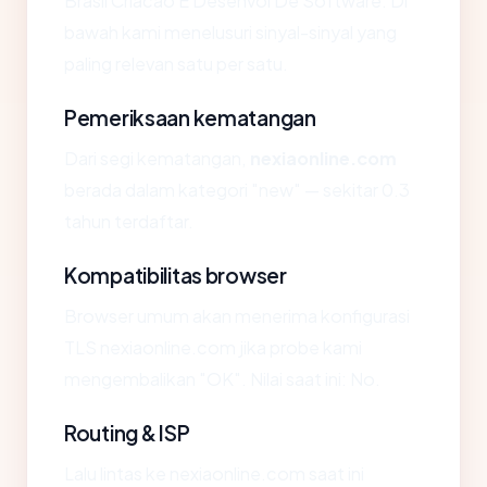
Brasil Criacao E Desenvol De Software. Di
bawah kami menelusuri sinyal-sinyal yang
paling relevan satu per satu.
Pemeriksaan kematangan
Dari segi kematangan,
nexiaonline.com
berada dalam kategori "new" — sekitar 0.3
tahun terdaftar.
Kompatibilitas browser
Browser umum akan menerima konfigurasi
TLS nexiaonline.com jika probe kami
mengembalikan "OK". Nilai saat ini: No.
Routing & ISP
Lalu lintas ke nexiaonline.com saat ini