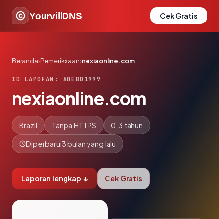
YourvillDNS
Cek Gratis
Beranda
›
Pemeriksaan
›
nexiaonline.com
ID LAPORAN: #0EBD1999
nexiaonline.com
Brazil
Tanpa HTTPS
0.3 tahun
Diperbarui
3 bulan yang lalu
Laporan lengkap ↓
Cek Gratis