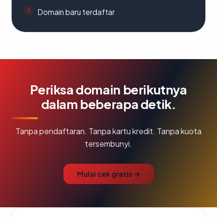
Domain baru terdaftar
Periksa domain berikutnya
dalam beberapa detik.
Tanpa pendaftaran. Tanpa kartu kredit. Tanpa kuota
tersembunyi.
Mulai cek gratis →