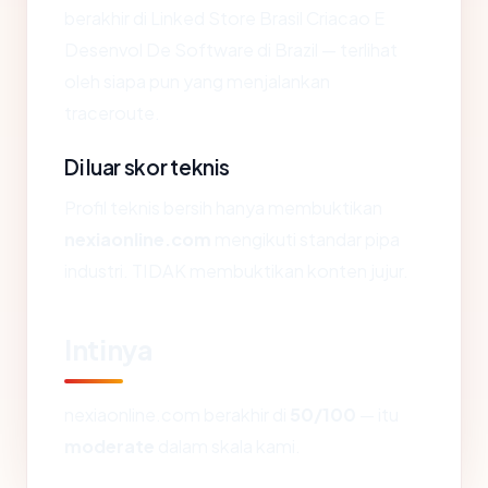
berakhir di Linked Store Brasil Criacao E
Desenvol De Software di Brazil — terlihat
oleh siapa pun yang menjalankan
traceroute.
Di luar skor teknis
Profil teknis bersih hanya membuktikan
nexiaonline.com
mengikuti standar pipa
industri. TIDAK membuktikan konten jujur.
Intinya
nexiaonline.com berakhir di
50/100
— itu
moderate
dalam skala kami.