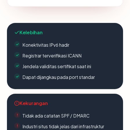
Kelebihan
Konektivitas IPv6 hadir
Registrar terverifikasi ICANN
Jendela validitas sertifikat saat ini
Dapat dijangkau pada port standar
Kekurangan
Tidak ada catatan SPF / DMARC
Industri situs tidak jelas dari infrastruktur