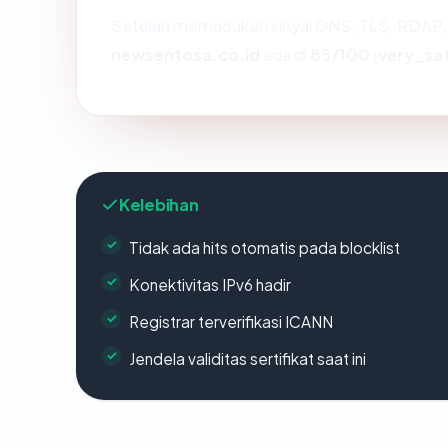
Setelah memadukan sinyal DNS, TLS, RDAP, 
newsentosa.co.id
ada di
85/100
(
very_sa
Kelebihan
Tidak ada hits otomatis pada blocklist
Konektivitas IPv6 hadir
Registrar terverifikasi ICANN
Jendela validitas sertifikat saat ini