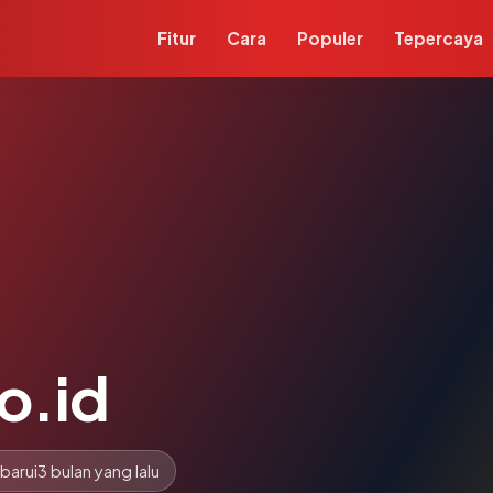
Fitur
Cara
Populer
Tepercaya
o.id
barui
3 bulan yang lalu