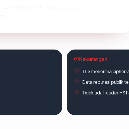
dan GeoIP, skor otomatis kami untuk
fe
).
Kekurangan
TLS menerima cipher 
Data reputasi publik t
Tidak ada header HST