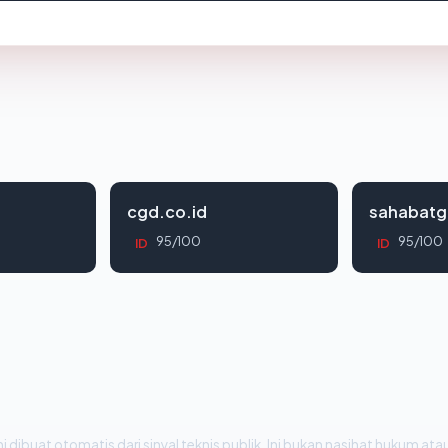
cgd.co.id
sahabatg
95/100
95/100
ID
ID
i dibuat otomatis dari sinyal teknis publik. Ini bukan nasihat hukum atau