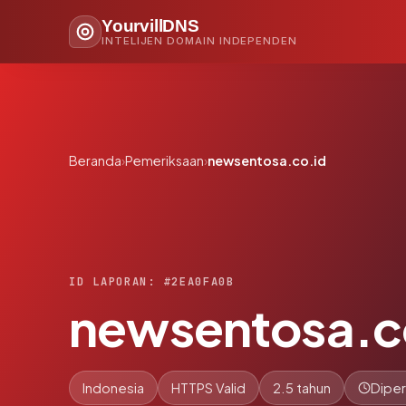
YourvillDNS
INTELIJEN DOMAIN INDEPENDEN
Beranda
›
Pemeriksaan
›
newsentosa.co.id
ID LAPORAN: #2EA0FA0B
newsentosa.c
Indonesia
HTTPS Valid
2.5 tahun
Diper