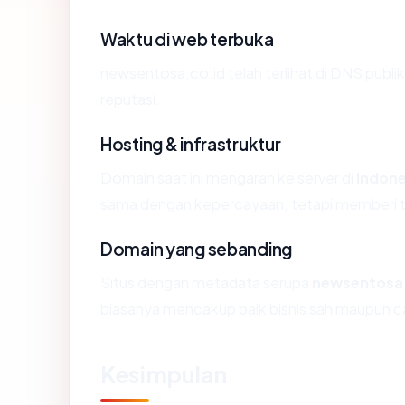
Waktu di web terbuka
newsentosa.co.id telah terlihat di DNS publik
reputasi.
Hosting & infrastruktur
Domain saat ini mengarah ke server di
Indone
sama dengan kepercayaan, tetapi memberi ta
Domain yang sebanding
Situs dengan metadata serupa
newsentosa.
biasanya mencakup baik bisnis sah maupun c
Kesimpulan