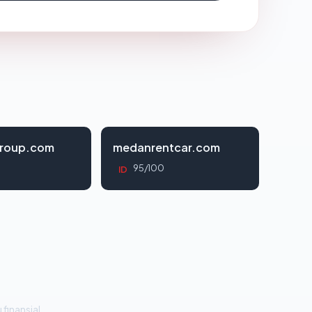
roup.com
medanrentcar.com
95/100
ID
 finansial.