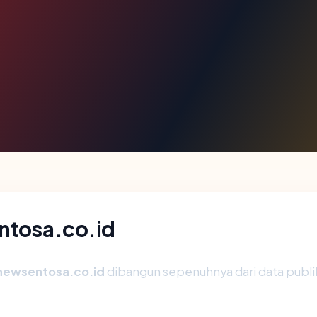
entosa.co.id
newsentosa.co.id
dibangun sepenuhnya dari data publik