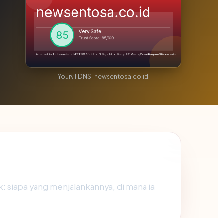
YourvillDNS · newsentosa.co.id
: siapa yang menjalankannya, di mana ia