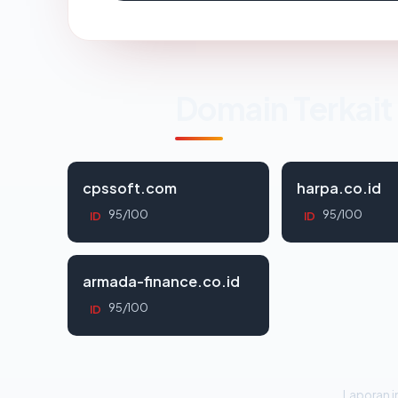
Domain Terkait
cpssoft.com
harpa.co.id
95/100
95/100
ID
ID
armada-finance.co.id
95/100
ID
Laporan in