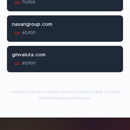
70/100
CA
nasarigroup.com
60/100
CA
gmvaluta.com
60/100
CA
Laporan ini dibuat otomatis dari sinyal teknis publik. Ini bukan
nasihat hukum atau finansial.