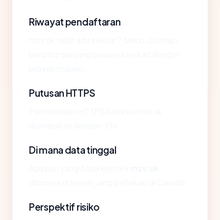
Riwayat pendaftaran
mzv.sk telah ada sekitar ? tahun. Domain
berumur panjang biasanya terkait dengan
proyek mapan.
Putusan HTTPS
Pemeriksaan HTTPS kami ke mzv.sk
disimpulkan dengan: OK.
Di mana data tinggal
Apa pun yang Anda kirim ke
mzv.sk
diproses di server yang berlokasi di Canada.
Perspektif risiko