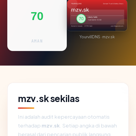
70
YourvillDNS · mzv.sk
AMAN
mzv.sk sekilas
Ini adalah audit kepercayaan otomatis
terhadap
mzv.sk
. Setiap angka di bawah
berasal dari pencarian publik langsung.