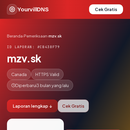
YourvillDNS
Cek Gratis
Beranda
›
Pemeriksaan
›
mzv.sk
ID LAPORAN: #CB438F79
mzv.sk
Canada
HTTPS Valid
Diperbarui
3 bulan yang lalu
Laporan lengkap ↓
Cek Gratis