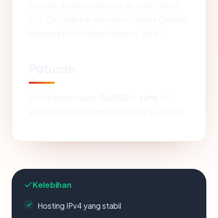
Domain dengan profil mzv.sk (usia ? tahun,
SSL OK, registrar Unknown, negara Canada)
biasanya jatuh dalam kategori "safe".
Putusan
Skor kepercayaan:
70/100
—
safe
. Ini
adalah putusan otomatis dan hanya teknis.
Kelebihan
Hosting IPv4 yang stabil