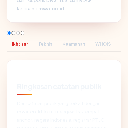
dari respons DNS, TLS, dan RDAP
langsung
mwa.co.id
.
Ikhtisar
Teknis
Keamanan
WHOIS
Ringkasan catatan publik
Dari catatan publik yang terkait dengan
mwa.co.id
, kami mengekstrak empat
anchor: negara Indonesia, registrar PT JC