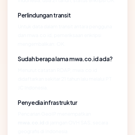
Indonesia, usia 21 tahun, status enkripsi OK.
Perlindungan transit
Untuk data dalam transit antara pengguna
dan mwa.co.id, pemeriksaan enkripsi
mengembalikan: OK.
Sudah berapa lama mwa.co.id ada?
Menurut catatan RDAP, mwa.co.id
didaftarkan sekitar 21 tahun lalu melalui PT
JC Indonesia.
Penyedia infrastruktur
Pencarian GeoIP menempatkan
mwa.co.id
di jaringan OVH SAS, secara
geografis di Indonesia.