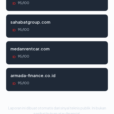
95/100
ID
sahabatgroup.com
95/100
ID
medanrentcar.com
95/100
ID
armada-finance.co.id
95/100
ID
Laporan ini dibuat otomatis dari sinyal teknis publik. Ini bukan
nasihat hukum atau finansial.