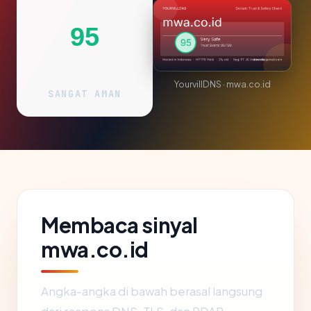
95
YourvillDNS · mwa.co.id
SANGAT AMAN
Membaca sinyal
mwa.co.id
Angka-angka di bawah berasal langsung