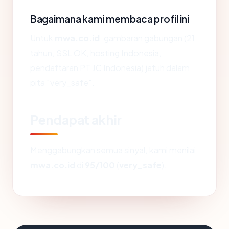
Bagaimana kami membaca profil ini
Untuk
mwa.co.id
, gambaran gabungan (21
tahun, SSL OK, hosting Indonesia,
pendaftaran PT JC Indonesia) jatuh dalam
pita "very_safe".
Pendapat akhir
Menggabungkan semua sinyal, kami menilai
mwa.co.id
di
95/100
(
very_safe
).