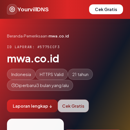
YourvillDNS
Cek Gratis
Beranda
›
Pemeriksaan
›
mwa.co.id
ID LAPORAN: #5775CCF3
mwa.co.id
Indonesia
HTTPS Valid
21 tahun
Diperbarui
3 bulan yang lalu
Laporan lengkap ↓
Cek Gratis