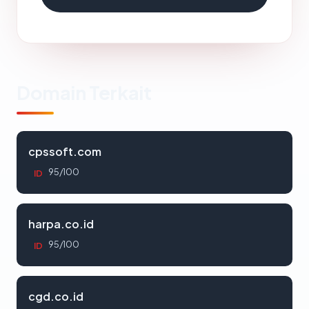
Domain Terkait
cpssoft.com
95/100
ID
harpa.co.id
95/100
ID
cgd.co.id